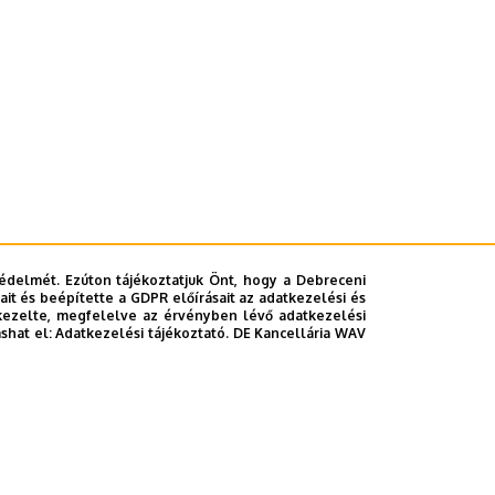
édelmét. Ezúton tájékoztatjuk Önt, hogy a Debreceni
it és beépítette a GDPR előírásait az adatkezelési és
kezelte, megfelelve az érvényben lévő adatkezelési
ashat el:
Adatkezelési tájékoztató.
DE Kancellária WAV