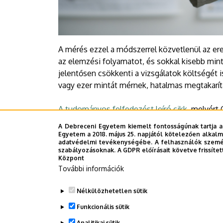
A mérés ezzel a módszerrel közvetlenül az ere
az elemzési folyamatot, és sokkal kisebb min
jelentősen csökkenti a vizsgálatok költségét 
vagy ezer mintát mérnek, hatalmas megtakarít
A tudományos felfedezést leíró cikk
, melyért 
Egyetemért Alapítvány Publikációs Díját, az e
A Debreceni Egyetem kiemelt fontosságúnak tartja a
Angewandte Chemie-ben jelent meg.
Egyetem a 2018. május 25. napjától kötelezően alkalm
adatvédelmi tevékenységébe. A felhasználók személ
szabályozásoknak. A GDPR előírásait követve frissítet
Sajtóközpont-TB
Központ
További információk
Last update:
2026. 01. 14. 08:53
Nélkülözhetetlen sütik
Funkcionális sütik
Megosztás
Analitikai sütik