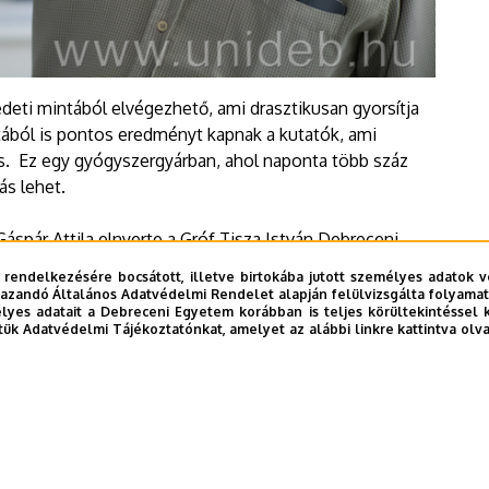
deti mintából elvégezhető, ami drasztikusan gyorsítja
tából is pontos eredményt kapnak a kutatók, ami
is. Ez egy gyógyszergyárban, ahol naponta több száz
ás lehet.
Gáspár Attila elnyerte a Gróf Tisza István Debreceni
gyik legrangosabb nemzetközi kémiai szaklapban, az
 rendelkezésére bocsátott, illetve birtokába jutott személyes adatok v
azandó Általános Adatvédelmi Rendelet alapján felülvizsgálta folyamata
yes adatait a Debreceni Egyetem korábban is teljes körültekintéssel 
tük Adatvédelmi Tájékoztatónkat, amelyet az alábbi linkre kattintva olv