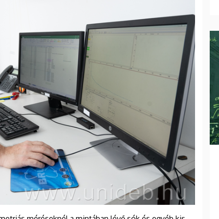
etriás méréseknél a mintában lévő sók és egyéb kis