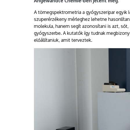
Angewandte Chemie-ben jelent meg.
A tömegspektrometria a gyógyszeripar egyik
szuperérzékeny mérleghez lehetne hasonlítan
molekula, hanem segít azonosítani is azt, sőt, 
gyógyszerbe. A kutatók így tudnak megbizonyos
előállítaniuk, amit terveztek.