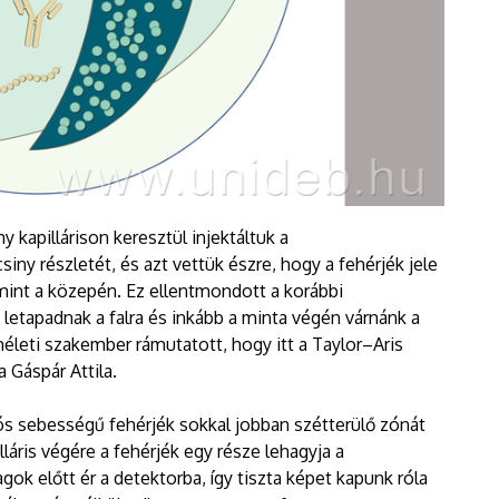
 kapillárison keresztül injektáltuk a
ny részletét, és azt vettük észre, hogy a fehérjék jele
 mint a közepén. Ez ellentmondott a korábbi
 letapadnak a falra és inkább a minta végén várnánk a
életi szakember rámutatott, hogy itt a Taylor–Aris
a Gáspár Attila.
ziós sebességű fehérjék sokkal jobban szétterülő zónát
illáris végére a fehérjék egy része lehagyja a
gok előtt ér a detektorba, így tiszta képet kapunk róla