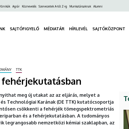
ő
Klinikák
Agrár
Köznevelés
Szervezetek A-tól Z-ig
Munkatársaknak
Alumni
gáció
INK
SAJTÓFIGYELŐ
MÉDIATÁR
HÍRLEVÉL
SAJTÓKÖZPONT
OMÁNY
TTK
 fehérjekutatásban
ithat meg új utakat az az eljárás, melyet a
T
s Technológiai Karának (DE TTK) kutatócsoportja
elentősen csökkenti a fehérjék tömegspektrometriás
eriparban és a fehérjekutatásban. A tudományos
ik legrangosabb nemzetközi kémiai szaklapban, az