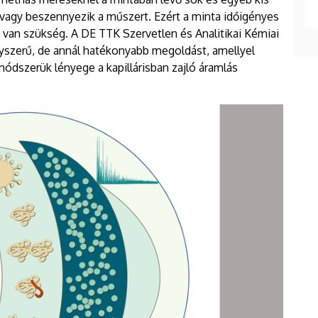
 vagy beszennyezik a műszert. Ezért a minta időigényes
a van szükség. A DE TTK Szervetlen és Analitikai Kémiai
gyszerű, de annál hatékonyabb megoldást, amellyel
A módszerük lényege a kapillárisban zajló áramlás