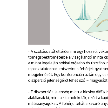
- A szokásostól eltérően mi egy hosszú, vékony
tömegspektrométerbe a vizsgálandó minta kicsi
a minta legelején sokkal erősebb és tisztább,
tapasztalatoknak, miszerint a fehérjék gyakran
megjelenését. Egy konferencián aztán egy elm
diszperzió jelenségéről lehet szó – magyarázt
- E diszperziós jelenség miatt a kicsiny diffú
alakítanak ki, mint a kis molekulák, ezért a kap
mátrixanyagokat. A fehérje tehát a zavaró anya