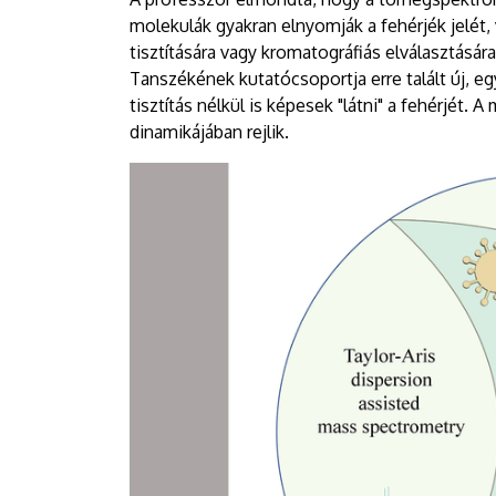
molekulák gyakran elnyomják a fehérjék jelét,
tisztítására vagy kromatográfiás elválasztásár
Tanszékének kutatócsoportja erre talált új, e
tisztítás nélkül is képesek "látni" a fehérjét. 
dinamikájában rejlik.