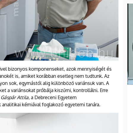
amivel bizonyos komponenseket, azok mennyiségét és
anokét is, amiket korábban esetleg nem tudtunk. Az
yon sok, egymástól alig különböző variánsuk van. A
t a variánsokat próbálja kiszűrni, kontrollálni. Erre
t
Gáspár Attila
, a Debreceni Egyetem
analitikai kémiával foglakozó egyetemi tanára.