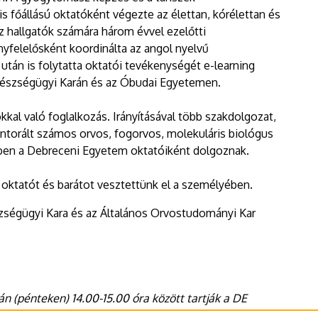
 főállású oktatóként végezte az élettan, kórélettan és
 hallgatók számára három évvel ezelőtti
yfelelősként koordinálta az angol nyelvű
után is folytatta oktatói tevékenységét e-learning
észségügyi Karán és az Óbudai Egyetemen.
ókkal való foglalkozás. Irányításával több szakdolgozat,
torált számos orvos, fogorvos, molekuláris biológus
bben a Debreceni Egyetem oktatóiként dolgoznak.
 oktatót és barátot vesztettünk el a személyében.
zségügyi Kara és az Általános Orvostudományi Kar
 (pénteken) 14.00-15.00 óra között tartják a DE