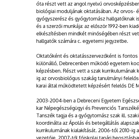
óta részt vett az angol nyelvű orvosképzésbe
biológiai moduljának oktatásában. Az orvos- 
gyógyszerész és gyógytornász hallgatóknak i
és a szerzői munkája: az először 1992-ben kia
elkészítésben mindkét minőségében részt vett,
hallgatók számára c. egyetemi jegyzetbe.
Oktatóként és oktatásszervezőként is fontos
különálló, Debrecenben működő egyetem koop
képzésben. Részt vett a szak kurrikulumának 
ig az orvosbiológus szakág tanulmányi felelős
karai által működtetett képzésért felelős DE M
2003-2004-ben a Debreceni Egyetem Egészségü
kar Népegészségügyi és Prevenciós Tanszékéne
Tanszék tagja és a gyógytornász szak ill. sz
koordinálta az Ápolás és betegállátás alapszak
kurrikulumának kialakítását. 2006-tól 2010-ig
vezetője, 2007-től főiskolai tanári beosztásb