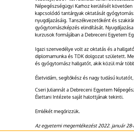
Népegészségügyi Karhoz kerülését követően is
kapcsolódó tantárgyak oktatását gyógytornász
nyugdíjazásáig. Tanszékvezetőként és szakirán
gyógytornászképzés elindítását. Nyugdíjazása 
kurzusok formájában a Debreceni Egyetem Eg
Igazi szenvedélye volt az oktatás és a hallgat
diplomamunka és TDK dolgozat született. Men
és gyógytornász hallgatót, akik közül már tö
Életvidám, segítőkész és nagy tudású kutatót,
Cseri Juliannát a Debreceni Egyetem Népegés
Élettani Intézete saját halottjának tekinti.
Emlékét megőrizzük.
Az egyetemi megemlékezést 2022. január 28-án
Főépület Karácsony Sándor termében.