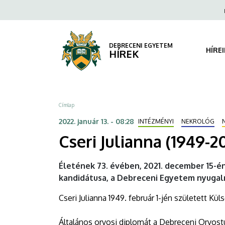
Cseri
Ugrás
Fels
a
navi
Julianna
tartalomra
(1949-
DEBRECENI EGYETEM
HÍRE
HÍREK
2021)
|
Morzsa
Címlap
DEBRECENI
2022. január 13. - 08:28
INTÉZMÉNYI
NEKROLÓG
EGYETEM
Cseri Julianna (1949-2
Életének 73. évében, 2021. december 15-én
kandidátusa, a Debreceni Egyetem nyugal
Cseri Julianna 1949. február 1-jén született Kü
Általános orvosi diplomát a Debreceni Orvos