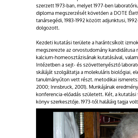
szerzett 1973-ban, melyet 1977-ben laboratóriu
diploma megszerzését követően a DOTE Életta
tanársegédi, 1983-1992 között adjunktusi, 1
dolgozott.
Kezdeti kutatási területe a harántcsíkolt izmok
megszerezte az orvostudomány kandidátusa m
kalcium-homeosztázisának kutatásával, valamin
Intézetben a sejt- és szövettenyésztő labora
skáláját szolgáltatja a molekuláris biológiai, 
tanulmányúton vett részt. metodikai ismeretsz
2000; Innsbruck, 2001). Munkájának eredmén
konferencia-előadás született. Két, a kutatá
könyv szerkesztője. 1973-tól haláláig tagja vol