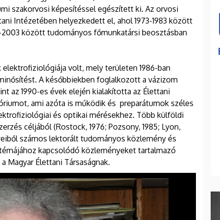
mi szakorvosi képesítéssel egészített ki. Az orvosi
ni Intézetében helyezkedett el, ahol 1973-1983 között
992-2003 között tudományos főmunkatársi beosztásban
 elektrofiziológiája volt, mely területen 1986-ban
inősítést. A későbbiekben foglalkozott a vázizom
t az 1990-es évek elején kialakította az Élettani
tóriumot, ami azóta is működik és preparátumok széles
elektrofiziológiai és optikai mérésekhez. Több külföldi
erzés céljából (Rostock, 1976; Pozsony, 1985; Lyon,
yeiből számos lektorált tudományos közlemény és
si témájához kapcsolódó közleményeket tartalmazó
t a Magyar Élettani Társaságnak.