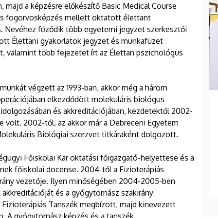
n, majd a képzésre előkészítő Basic Medical Course
és fogorvosképzés mellett oktatott élettant
s. Nevéhez fűződik több egyetemi jegyzet szerkesztői
dott Élettani gyakorlatok jegyzet és munkafüzet
 valamint több fejezetet írt az Élettan pszichológus
 munkát végzett az 1993-ban, akkor még a három
erációjában elkezdődött molekuláris biológus
kidolgozásában és akkreditációjában, kezdetektől 2002-
e volt. 2002-től, az akkor már a Debreceni Egyetem
olekuláris Biológiai szerzvet titkáraként dolgozott.
gyi Főiskolai Kar oktatási főigazgató-helyettese és a
k főiskolai docense. 2004-től a Fizioterápiás
akirány vezetője. Ilyen minőségében 2004-2005-ben
 akkreditációját és a gyógytornász szakirány
 a Fizioterápiás Tanszék megbízott, majd kinevezett
an. A gyógytornász képzés és a tanszék