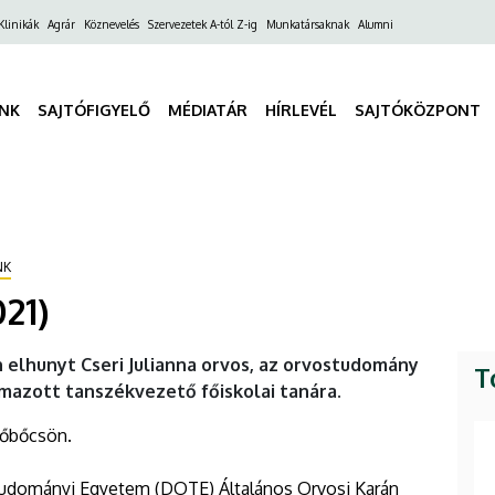
ő
Klinikák
Agrár
Köznevelés
Szervezetek A-tól Z-ig
Munkatársaknak
Alumni
gáció
INK
SAJTÓFIGYELŐ
MÉDIATÁR
HÍRLEVÉL
SAJTÓKÖZPONT
NK
021)
 elhunyt Cseri Julianna orvos, az orvostudomány
T
mazott tanszékvezető főiskolai tanára.
lsőbőcsön.
tudományi Egyetem (DOTE) Általános Orvosi Karán