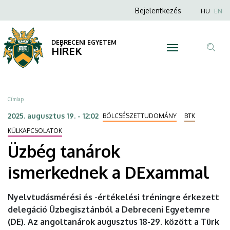
Üzbég
Ugrás
Anonim
Nyel
Bejelentkezés
HU
EN
a
Felhasználói
tanárok
tartalomra
fiók
DEBRECENI EGYETEM
ismerkednek
HÍREK
menüje
Tar
a
ker
DExammal
Morzsa
Címlap
|
2025. augusztus 19. - 12:02
BÖLCSÉSZETTUDOMÁNY
BTK
DEBRECENI
KÜLKAPCSOLATOK
Üzbég tanárok
EGYETEM
ismerkednek a DExammal
Nyelvtudásmérési és -értékelési tréningre érkezett
delegáció Üzbegisztánból a Debreceni Egyetemre
(DE). Az angoltanárok augusztus 18-29. között a Türk