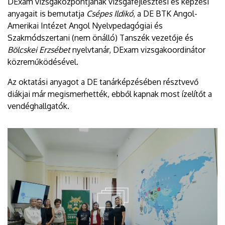
DExam vizsgaközpontjának vizsgafejlesztési és képzési
anyagait is bemutatja
Csépes Ildikó
, a DE BTK Angol-
Amerikai Intézet Angol Nyelvpedagógiai és
Szakmódszertani (nem önálló) Tanszék vezetője és
Bölcskei Erzsébet
nyelvtanár, DExam vizsgakoordinátor
közreműködésével.
Az oktatási anyagot a DE tanárképzésében résztvevő
diákjai már megismerhették, ebből kapnak most ízelítőt a
vendéghallgatók.