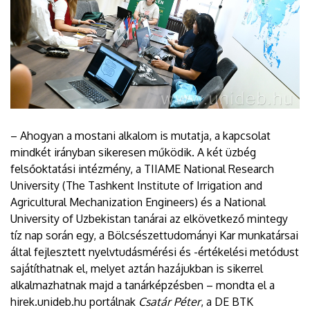
– Ahogyan a mostani alkalom is mutatja, a kapcsolat
mindkét irányban sikeresen működik. A két üzbég
felsőoktatási intézmény, a TIIAME National Research
University (The Tashkent Institute of Irrigation and
Agricultural Mechanization Engineers) és a National
University of Uzbekistan tanárai az elkövetkező mintegy
tíz nap során egy, a Bölcsészettudományi Kar munkatársai
által fejlesztett nyelvtudásmérési és -értékelési metódust
sajátíthatnak el, melyet aztán hazájukban is sikerrel
alkalmazhatnak majd a tanárképzésben – mondta el a
hirek.unideb.hu portálnak
Csatár Péter
, a DE BTK