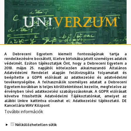
A Debreceni Egyetem kiemelt fontosságúnak tartja a
rendelkezésére bocsátott, illetve birtokába jutott személyes adatok
védelmét. Ezúton tájékoztatjuk Önt, hogy a Debreceni Egyetem a
2018. május 25. napjától kötelezően alkalmazandó Általános
Adatvédelmi Rendelet alapján felülvizsgálta folyamatait és
2026. augusztus 7.
beépítette a GDPR előírásait az adatkezelési és adatvédelmi
Univerzum: A Debreceni Egyetem
tevékenységébe. A felhasználók személyes adatait a Debreceni
Egyetem korábban is teljes körültekintéssel kezelte, megfelelve az
titkos receptjei
érvényben lévő adatkezelési szabályozásoknak. A GDPR előírásait
követve frissítettük Adatvédelmi Tájékoztatónkat, amelyet az
alábbi linkre kattintva olvashat el:
Adatkezelési tájékoztató.
DE
KUTATÁS
TUDOMÁNY
Kancellária WAV Központ
További információk
Nélkülözhetetlen sütik