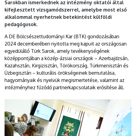
Sarokban ismerkednek az intézmény oktatói által
kifejlesztett vizsgamódszerrel, amelybe most első
alkalommal nyerhetnek betekintést külföldi
pedagógusok.
A DE Bölcsészettudományi Kar (BTK) gondozásában
2024 decemberében nyitotta meg kapuit az országosan
egyedülálló Türk Sarok, amely tevékenységének
középpontjában a közép-ázsiai országok – Azerbajdzsán,
Kazahsztán, Kirgizisztán, Törökország, Türkmenisztán és
Üzbegisztán – kulturális örökségeinek bemutatása,
hagyományaik és nyelvük megismertetése, valamint az
intézményhez fűződő partnerkapcsolataik erősítése áll.