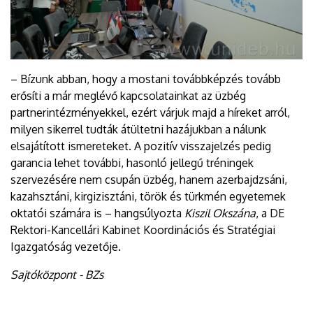
– Bízunk abban, hogy a mostani továbbképzés tovább
erősíti a már meglévő kapcsolatainkat az üzbég
partnerintézményekkel, ezért várjuk majd a híreket arról,
milyen sikerrel tudták átültetni hazájukban a nálunk
elsajátított ismereteket. A pozitív visszajelzés pedig
garancia lehet további, hasonló jellegű tréningek
szervezésére nem csupán üzbég, hanem azerbajdzsáni,
kazahsztáni, kirgizisztáni, török és türkmén egyetemek
oktatói számára is – hangsúlyozta
Kiszil Okszána
, a DE
Rektori-Kancellári Kabinet Koordinációs és Stratégiai
Igazgatóság vezetője.
Sajtóközpont - BZs