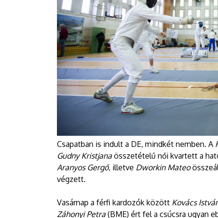
Csapatban is indult a DE, mindkét nemben. A
Gudny Kristjana
összetételű női kvartett a hat
Aranyos Gergő
, illetve
Dworkin Mateo
összeál
végzett.
Vasárnap a férfi kardozók között
Kovács Istvá
Záhonyi Petra
(BME) ért fel a csúcsra ugyan