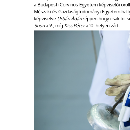
a Budapesti Corvinus Egyetem képviselői örül
Műszaki és Gazdaságtudományi Egyetem hallga
képviselve
Urbán Ádám
éppen hogy csak lecsú
Shun
a 9., míg
Kiss Péter
a 10. helyen zárt.