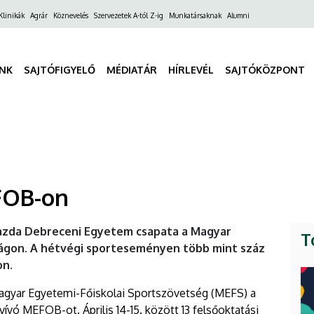
ő
Klinikák
Agrár
Köznevelés
Szervezetek A-tól Z-ig
Munkatársaknak
Alumni
gáció
INK
SAJTÓFIGYELŐ
MÉDIATÁR
HÍRLEVÉL
SAJTÓKÖZPONT
FOB-on
gazda Debreceni Egyetem csapata a Magyar
T
ságon. A hétvégi sporteseményen több mint száz
on.
Magyar Egyetemi-Főiskolai Sportszövetség (MEFS) a
ó MEFOB-ot. Április 14-15. között 13 felsőoktatási