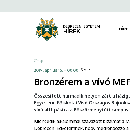
Bronzérem
Ugrás
Fels
a
navi
a
tartalomra
vívó
DEBRECENI EGYETEM
HÍRE
HÍREK
MEFOB-
on
Morzsa
Címlap
|
2019. április 15. - 00:00
SPORT
DEBRECENI
Bronzérem a vívó ME
EGYETEM
Összesített harmadik helyen zárt a házi
Egyetemi-Főiskolai Vívó Országos Bajnok
vívó állt pástra a Böszörményi úti campus
Kilencedik alkalommal szavazott bizalmat a 
Debreceni Egyetemnek, hogy megrendezze a vív