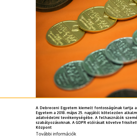
Az összetett rangsorban a Budapesti Műszaki
A Debreceni Egyetem kiemelt fontosságúnak tartja a
Egyetem a második, míg a házigazda Debrece
Egyetem a 2018. május 25. napjától kötelezően alkalm
adatvédelmi tevékenységébe. A felhasználók személ
szabályozásoknak. A GDPR előírásait követve frissítet
Sajtóiroda-TB
Központ
További információk