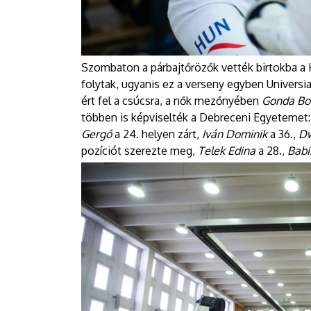
Szombaton a párbajtőrözők vették birtokba a
folytak, ugyanis ez a verseny egyben Universia
ért fel a csúcsra, a nők mezőnyében
Gonda Bo
többen is képviselték a Debreceni Egyetemet
Gergő
a 24. helyen zárt,
Iván Dominik
a 36.,
Dw
pozíciót szerezte meg,
Telek Edina
a 28.,
Babi