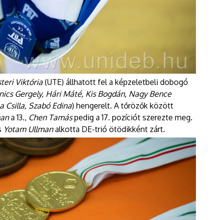
teri Viktória
(UTE) állhatott fel a képzeletbeli dobogó
ics Gergely, Hári Máté, Kis Bogdán, Nagy Bence
 Csilla, Szabó Edina
) hengerelt. A tőrözők között
man
a 13.,
Chen Tamás
pedig a 17. pozíciót szerezte meg.
s
Yotam Ullman
alkotta DE-trió ötödikként zárt.