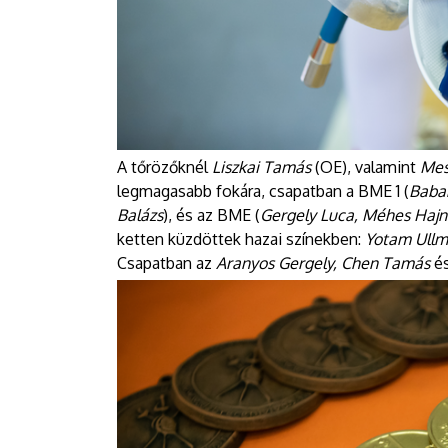
A tőrözőknél
Liszkai Tamás
(OE), valamint
Mes
legmagasabb fokára, csapatban a BME 1 (
Baban
Balázs
), és az BME (
Gergely Luca, Méhes Hajna
ketten küzdöttek hazai színekben:
Yotam Ull
Csapatban az
Aranyos Gergely, Chen Tamás
é