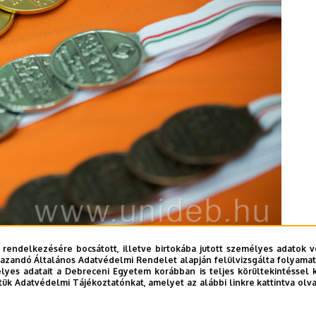
 és Gazdaságtudományi Egyetem lett az első, az Óbudai
 rendelkezésére bocsátott, illetve birtokába jutott személyes adatok v
ni Egyetem a harmadik.
azandó Általános Adatvédelmi Rendelet alapján felülvizsgálta folyamata
yes adatait a Debreceni Egyetem korábban is teljes körültekintéssel 
tük Adatvédelmi Tájékoztatónkat, amelyet az alábbi linkre kattintva olv