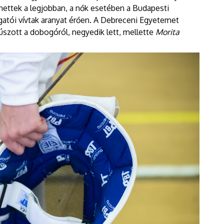
hettek a legjobban, a nők esetében a Budapesti
tói vívtak aranyat érően. A Debreceni Egyetemet
szott a dobogóról, negyedik lett, mellette
Morita