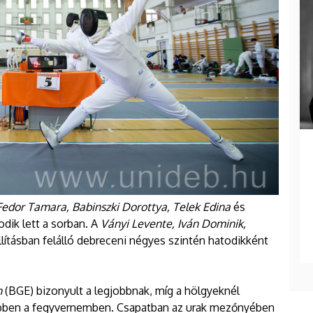
Fedor Tamara, Babinszki Dorottya, Telek Edina
és
odik lett a sorban. A
Ványi Levente, Iván Dominik,
lításban felálló debreceni négyes szintén hatodikként
n
(BGE) bizonyult a legjobbnak, míg a hölgyeknél
 ebben a fegyvernemben. Csapatban az urak mezőnyében