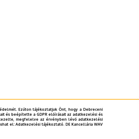
édelmét. Ezúton tájékoztatjuk Önt, hogy a Debreceni
it és beépítette a GDPR előírásait az adatkezelési és
kezelte, megfelelve az érvényben lévő adatkezelési
ashat el:
Adatkezelési tájékoztató.
DE Kancellária WAV