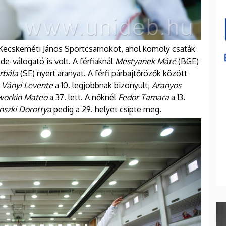
 Kecskeméti János Sportcsarnokot, ahol komoly csaták
de-válogató is volt. A férfiaknál
Mestyanek Máté
(BGE)
rbála
(SE) nyert aranyat. A férfi párbajtőrözők között
:
Ványi Levente
a 10. legjobbnak bizonyult,
Aranyos
orkin Mateo
a 37. lett. A nőknél
Fedor Tamara
a 13.
nszki Dorottya
pedig a 29. helyet csípte meg.