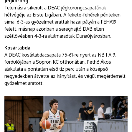
Jégkorong
Felemásra sikerült a DEAC jégkorongcsapatának
hétvégéje az Erste Ligában. A fekete-fehérek pénteken
sima, 6-3-as győzelmet arattak hazai pályán a FEHA19
felett, másnap azonban a sereghajtó DAB ellen
szétlövésben 4-3-ra alulmaradtak Dunaújvárosban.
Kosárlabda
A DEAC kosárlabdacsapata 75-61-re nyert az NB I A 9.
fordulójában a Sopron KC otthonában. Pethő Ákos
alakulata a pontatlan első tíz perc után a középső
negyedekben átvette az irányítást, és végül megérdemelt
győzelmet aratott.