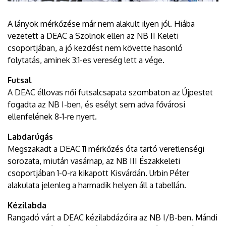
A lányok mérkőzése már nem alakult ilyen jól. Hiába
vezetett a DEAC a Szolnok ellen az NB II Keleti
csoportjában, a jó kezdést nem követte hasonló
folytatás, aminek 3:1-es vereség lett a vége.
Futsal
A DEAC éllovas női futsalcsapata szombaton az Újpestet
fogadta az NB I-ben, és esélyt sem adva fővárosi
ellenfelének 8-1-re nyert.
Labdarúgás
Megszakadt a DEAC 11 mérkőzés óta tartó veretlenségi
sorozata, miután vasárnap, az NB III Északkeleti
csoportjában 1-0-ra kikapott Kisvárdán. Urbin Péter
alakulata jelenleg a harmadik helyen áll a tabellán.
Kézilabda
Rangadó várt a DEAC kézilabdázóira az NB I/B-ben. Mándi