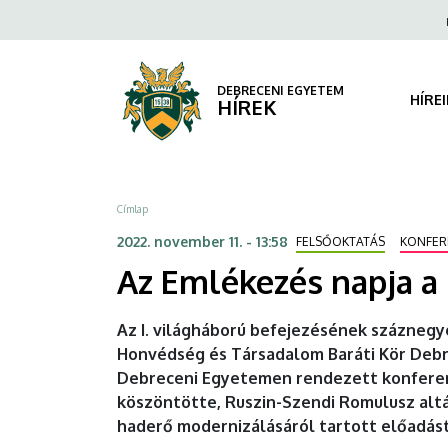
Az
Ugrás
Fels
a
navi
Emlékezés
tartalomra
napja
DEBRECENI EGYETEM
HÍRE
HÍREK
a
Debreceni
Morzsa
Címlap
Egyetemen
2022. november 11. - 13:58
FELSŐOKTATÁS
KONFER
|
Az Emlékezés napja a
DEBRECENI
Az I. világháború befejezésének száznegye
EGYETEM
Honvédség és Társadalom Baráti Kör Debr
Debreceni Egyetemen rendezett konferenc
köszöntötte, Ruszin-Szendi Romulusz alt
haderő modernizálásáról tartott előadást