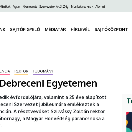
ő
Klinikák
Agrár
Köznevelés
Szervezetek A-tól Z-ig
Munkatársaknak
Alumni
gáció
INK
SAJTÓFIGYELŐ
MÉDIATÁR
HÍRLEVÉL
SAJTÓKÖZPONT
ENCIA
REKTOR
TUDOMÁNY
 Debreceni Egyetemen
dik évfordulójára, valamint a 25 éve alapított
T
eceni Szervezet jubileumára emlékeztek a
ián. A résztvevőket Szilvássy Zoltán rektor
ábornagy, a Magyar Honvédség parancsnoka a
.