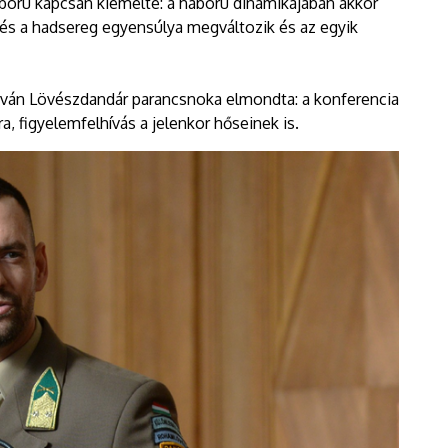
ború kapcsán kiemelte: a háború dinamikájában akkor
 és a hadsereg egyensúlya megváltozik és az egyik
tván Lövészdandár parancsnoka elmondta: a konferencia
a, figyelemfelhívás a jelenkor hőseinek is.