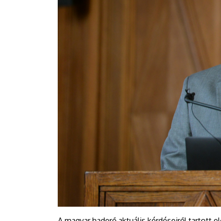
A magyar haderő aktuális kérdéseiről tartott e