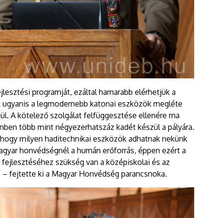
esztési programját, ezáltal hamarabb elérhetjük a
lé, ugyanis a legmodernebb katonai eszközök megléte
l. A kötelező szolgálat felfüggesztése ellenére ma
enben több mint négyezerhatszáz kadét készül a pályára.
t, hogy milyen haditechnikai eszközök adhatnak nekünk
magyar honvédségnél a humán erőforrás, éppen ezért a
ejlesztéséhez szükség van a középiskolai és az
 – fejtette ki a Magyar Honvédség parancsnoka.