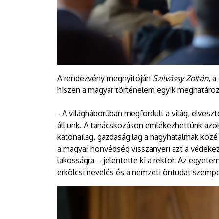
A rendezvény megnyitóján
Szilvássy Zoltán
, 
hiszen a magyar történelem egyik meghatáro
- A világháborúban megfordult a világ, elvesz
álljunk. A tanácskozáson emlékezhettünk azokr
katonailag, gazdaságilag a nagyhatalmak közé
a magyar honvédség visszanyeri azt a védeke
lakosságra – jelentette ki a rektor. Az egyete
erkölcsi nevelés és a nemzeti öntudat szempo