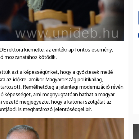
a DE rektora kiemelte: az emléknap fontos esemény,
zó mozzanatához kötődik.
tettük azt a képességünket, hogy a győztesek mellé
a az időkre, amikor Magyarország politikailag,
 tartozott. Remélhetőleg a jelenlegi modernizáció révén
ző képességet, ami megnyugtatóan hathat a magyar
mi vezető megjegyezte, hogy a katonai szolgálat az
ntjából is meghatározó jelentőséggel bír.