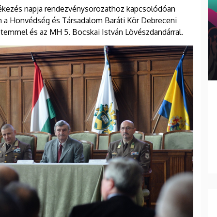
ékezés napja rendezvénysorozathoz kapcsolódóan
én a Honvédség és Társadalom Baráti Kör Debreceni
temmel és az MH 5. Bocskai István Lövészdandárral.