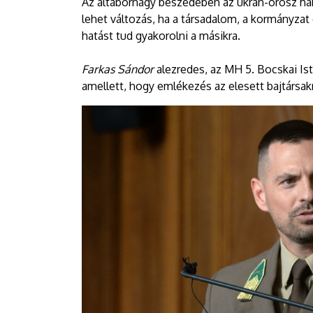
Az altábornagy beszédében az ukrán-orosz há
lehet változás, ha a társadalom, a kormányzat
hatást tud gyakorolni a másikra.
Farkas Sándor
alezredes, az MH 5. Bocskai Is
amellett, hogy emlékezés az elesett bajtársakr