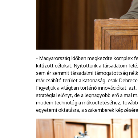
- Magyarország időben megkezdte komplex fejl
kitűzött célokat. Nyitottunk a társadalom fe
sem ér semmit társadalmi támogatottság nélkü
már csábító terület a katonaság, csak Debrec
Figyeljük a világban történő innovációkat, az
stratégiai előnyt, de a legnagyobb erő a mai 
modern technológia működtetéséhez, tovább f
egyetemi oktatásra, a szakemberek képzésére