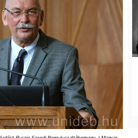
lőadást
Ruszin-Szendi Romulusz
altábornagy, a Magyar