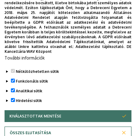
rendelkezésére bocsátott, illetve birtokába jutott személyes adatok
védelmét. Ezúton tájékoztatjuk Önt, hogy a Debreceni Egyetem a
2018. május 25. napjától kötelezően alkalmazandó Általános
Adatvédelmi Rendelet alapján felülvizsgálta folyamatait és
2026. augusztus 7.
beépítette a GDPR előírásait az adatkezelési és adatvédelmi
Univerzum: A Debreceni Egyetem
tevékenységébe. A felhasználók személyes adatait a Debreceni
Egyetem korábban is teljes körültekintéssel kezelte, megfelelve az
titkos receptjei
érvényben lévő adatkezelési szabályozásoknak. A GDPR előírásait
követve frissítettük Adatvédelmi Tájékoztatónkat, amelyet az
alábbi linkre kattintva olvashat el:
Adatkezelési tájékoztató.
DE
KUTATÁS
TUDOMÁNY
Kancellária WAV Központ
További információk
Nélkülözhetetlen sütik
Funkcionális sütik
Analitikai sütik
Hirdetési sütik
KIVÁLASZTOTTAK MENTÉSE
WITHDRAW CONSENT
DEBRECENI EGYETEM
ÖSSZES ELUTASÍTÁSA