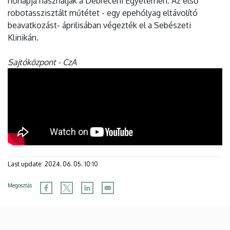
hónapja használják a Debreceni Egyetemen. Az első
robotasszisztált műtétet - egy epehólyag eltávolító
beavatkozást- áprilisában végezték el a Sebészeti
Klinikán.
Sajtóközpont - CzA
Last update:
2024. 06. 05. 10:10
Megosztás