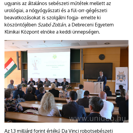
ugyanis az általános sebészeti műtétek mellett az
urológiai, a nőgyógyászati és a fül-orr-gégészeti
beavatkozásokat is szolgálni fogja- emelte ki
köszöntőjében
Szabó Zoltán
, a Debreceni Egyetem
Klinikai Központ elnöke a keddi ünnepségen.
Az 1,3 milliárd forint értékű Da Vinci robotsebészeti