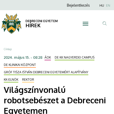
Világszínvonalú
Ugrás
Anonim
Nyel
Bejelentkezés
HU
EN
a
Felhasználói
robotsebészet
tartalomra
fiók
DEBRECENI EGYETEM
a
HÍREK
menüje
Tar
Debreceni
ker
Egyetemen
Morzsa
Címlap
|
2024. május 15. - 08:28
ÁOK
DE KK NAGYERDEI CAMPUS
DEBRECENI
DE KLINIKAI KÖZPONT
GRÓF TISZA ISTVÁN DEBRECENI EGYETEMÉRT ALAPÍTVÁNY
EGYETEM
KK-ELNÖK
REKTOR
Világszínvonalú
robotsebészet a Debreceni
Egyetemen