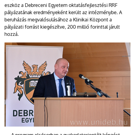
eszköz a Debreceni Egyetem oktatásfejlesztési RRF
pályázatának eredményeként került az intézménybe. A
beruházás megvalósulásához a Klinikai Központ a
pályázati forrást kiegészítve, 200 millió forinttal járult
hozzá.
- A program elsősorban a gyakorlatorientált képzést