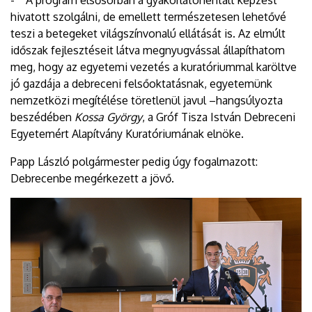
hivatott szolgálni, de emellett természetesen lehetővé
teszi a betegeket világszínvonalú ellátását is. Az elmúlt
időszak fejlesztéseit látva megnyugvással állapíthatom
meg, hogy az egyetemi vezetés a kuratóriummal karöltve
jó gazdája a debreceni felsőoktatásnak, egyetemünk
nemzetközi megítélése töretlenül javul –hangsúlyozta
beszédében
Kossa György
, a Gróf Tisza István Debreceni
Egyetemért Alapítvány Kuratóriumának elnöke.
Papp László polgármester pedig úgy fogalmazott:
Debrecenbe megérkezett a jövő.