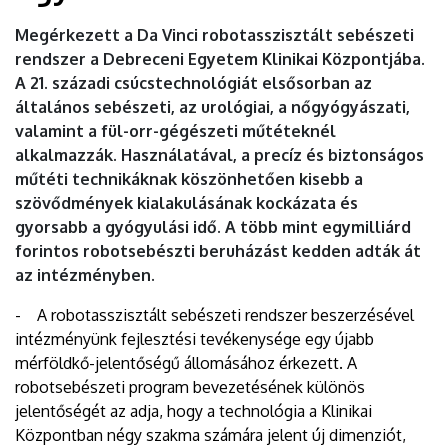
Megérkezett a Da Vinci robotasszisztált sebészeti
rendszer a Debreceni Egyetem Klinikai Központjába.
A 21. századi csúcstechnológiát elsősorban az
általános sebészeti, az urológiai, a nőgyógyászati,
valamint a fül-orr-gégészeti műtéteknél
alkalmazzák. Használatával, a precíz és biztonságos
műtéti technikáknak köszönhetően kisebb a
szövődmények kialakulásának kockázata és
gyorsabb a gyógyulási idő. A több mint egymilliárd
forintos robotsebészti beruházást kedden adták át
az intézményben.
- A robotasszisztált sebészeti rendszer beszerzésével
intézményünk fejlesztési tevékenysége egy újabb
mérföldkő-jelentőségű állomásához érkezett. A
robotsebészeti program bevezetésének különös
jelentőségét az adja, hogy a technológia a Klinikai
Központban négy szakma számára jelent új dimenziót,