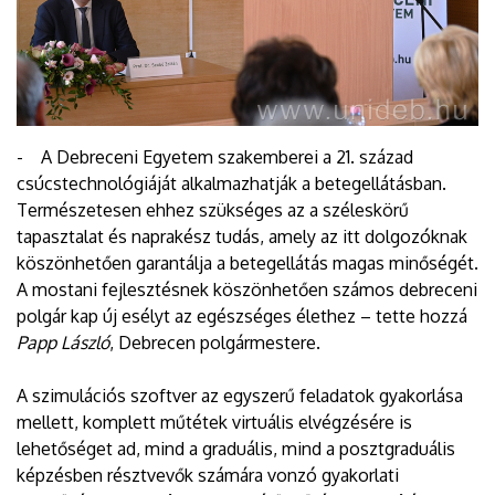
- A Debreceni Egyetem szakemberei a 21. század
csúcstechnológiáját alkalmazhatják a betegellátásban.
Természetesen ehhez szükséges az a széleskörű
tapasztalat és naprakész tudás, amely az itt dolgozóknak
köszönhetően garantálja a betegellátás magas minőségét.
A mostani fejlesztésnek köszönhetően számos debreceni
polgár kap új esélyt az egészséges élethez – tette hozzá
Papp László
, Debrecen polgármestere.
A szimulációs szoftver az egyszerű feladatok gyakorlása
mellett, komplett műtétek virtuális elvégzésére is
lehetőséget ad, mind a graduális, mind a posztgraduális
képzésben résztvevők számára vonzó gyakorlati