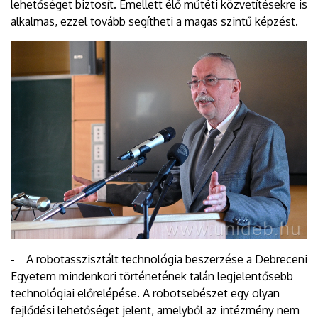
lehetőséget biztosít. Emellett élő műtéti közvetítésekre is
alkalmas, ezzel tovább segítheti a magas szintű képzést.
- A robotasszisztált technológia beszerzése a Debreceni
Egyetem mindenkori történetének talán legjelentősebb
technológiai előrelépése. A robotsebészet egy olyan
fejlődési lehetőséget jelent, amelyből az intézmény nem