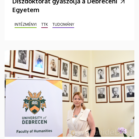
Díszdoktorát gyászolja a Debreceni
Egyetem
INTÉZMÉNYI
TTK
TUDOMÁNY