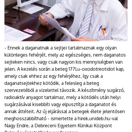
- Ennek a daganatnak a sejtjei tartalmaznak egy olyan
különleges fehérjét, mely az egészséges, nem daganatos
sejteken nincs, vagy csak nagyon kis mennyiségben van
jelen. A kezelés során a beteg 177Lu-oxodotreotidot kap,
amely csak ehhez az egy fehérjéhez, így csak a
daganatsejtekhez kötődik, a felesleg a beteg
szervezetéből a vizelettel távozik. A készítmény sugárzó,
radioaktív anyagot tartalmaz, mely a kötődés után helyi
sugárzásával kisebbíti vagy elpusztítja a daganatot és
annak áttéteit. Az új eljárással a betegek élete jelentősen
meghosszabbítható - ismertette a hirek.unideb.hu-val
Nagy Endre, a Debreceni Egyetem Klinikai Központ