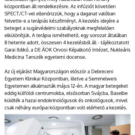
központban áll rendelkezésre. Az infúziót követően
SPECT/CT-vel ellenőrizzük, hogy a daganat valóban
felvette-e a terápiás készítményt. A kezelés idejére a
beteget a sugárvédelmi szabályoknak megfelelően
elkülönítjük. A terápia ismételhető, egy sorozat általában
8 hetente adott, összesen 4 kezelésből áll - tájékoztatott
Garai Ildikó, a DE ÁOK Orvosi Képalkotó Intézet, Nukleáris
Medicina Tanszék egyetemi docense.
Az új eljárást Magyarországon először a Debreceni
Egyetem Klinikai Központban, illetve a Semmelweis
Egyetemen alkalmazták május 12-én. A magyar betegeket
eddig külföldi centrumokba, elsősorban Svájcba, Baselbe
küldték a hazai endokrinológusok és onkológusok, mivel
csak néhány európai központban volt elérhető a kezelés.