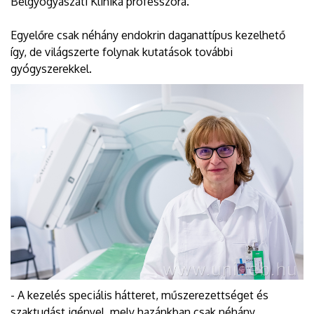
Belgyógyászati Klinika professzora.
Egyelőre csak néhány endokrin daganattípus kezelhető
így, de világszerte folynak kutatások további
gyógyszerekkel.
- A kezelés speciális hátteret, műszerezettséget és
szaktudást igényel, mely hazánkban csak néhány