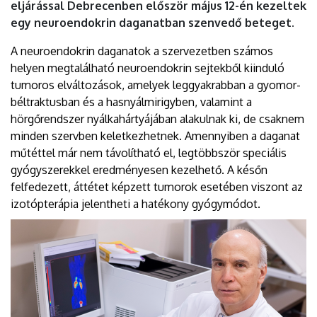
eljárással Debrecenben először május 12-én kezeltek
egy neuroendokrin daganatban szenvedő beteget.
A neuroendokrin daganatok a szervezetben számos
helyen megtalálható neuroendokrin sejtekből kiinduló
tumoros elváltozások, amelyek leggyakrabban a gyomor-
béltraktusban és a hasnyálmirigyben, valamint a
hörgőrendszer nyálkahártyájában alakulnak ki, de csaknem
minden szervben keletkezhetnek. Amennyiben a daganat
műtéttel már nem távolítható el, legtöbbször speciális
gyógyszerekkel eredményesen kezelhető. A későn
felfedezett, áttétet képzett tumorok esetében viszont az
izotópterápia jelentheti a hatékony gyógymódot.