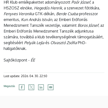
HR Klub emlékpakettet adományozott
Poór József
, a
HSZOSZ elnöke,
Hegedűs Henrik
, a szervezet főtitkára,
Fenyves Veronika
GTK-dékán,
Berde Csaba
professzor
emeritus,
Kun András István
, az Emberi Erőforrás
Menedzsment Tanszék vezetője, valamint
Boros József
, az
Emberi Erőforrás Menedzsment Tanszék adjunktusa
számára, továbbá a klub tevékenységének támogatásáért,
segítéséért
Pelyák Lejla
és
Olvasztó Zsófia
PhD-
hallgatóknak.
Sajtóközpont -
ÉE
Last update:
2026. 04. 30. 22:50
Megosztás