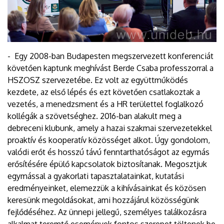
- Egy 2008-ban Budapesten megszervezett konferenciát
követően kaptunk meghívást Berde Csaba professzorral a
HSZOSZ szervezetébe. Ez volt az együttműködés
kezdete, az első lépés és ezt követően csatlakoztak a
vezetés, a menedzsment és a HR területtel foglalkozó
kollégák a szövetséghez. 2016-ban alakult meg a
debreceni klubunk, amely a hazai szakmai szervezetekkel
proaktív és kooperatív közösséget alkot. Úgy gondolom,
valódi erőt és hosszú távú fenntarthatóságot az egymás
erősítésére épülő kapcsolatok biztosítanak. Megosztjuk
egymással a gyakorlati tapasztalatainkat, kutatási
eredményeinket, elemezzük a kihívásainkat és közösen
keresünk megoldásokat, ami hozzájárul közösségünk
fejlődéséhez. Az ünnepi jellegű, személyes találkozásra
alkalmat teremtő események fontos szerepet töltenek be