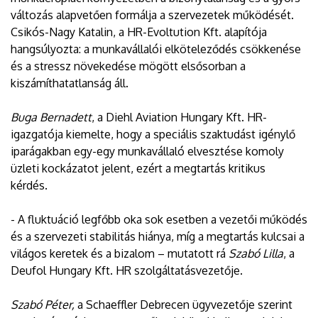
változás alapvetően formálja a szervezetek működését.
Csikós-Nagy Katalin, a HR-Evoltution Kft. alapítója
hangsúlyozta: a munkavállalói elköteleződés csökkenése
és a stressz növekedése mögött elsősorban a
kiszámíthatatlanság áll.
Buga Bernadett
, a Diehl Aviation Hungary Kft. HR-
igazgatója kiemelte, hogy a speciális szaktudást igénylő
iparágakban egy-egy munkavállaló elvesztése komoly
üzleti kockázatot jelent, ezért a megtartás kritikus
kérdés.
- A fluktuáció legfőbb oka sok esetben a vezetői működés
és a szervezeti stabilitás hiánya, míg a megtartás kulcsai a
világos keretek és a bizalom – mutatott rá
Szabó Lilla
, a
Deufol Hungary Kft. HR szolgáltatásvezetője.
Szabó Péter,
a Schaeffler Debrecen ügyvezetője szerint