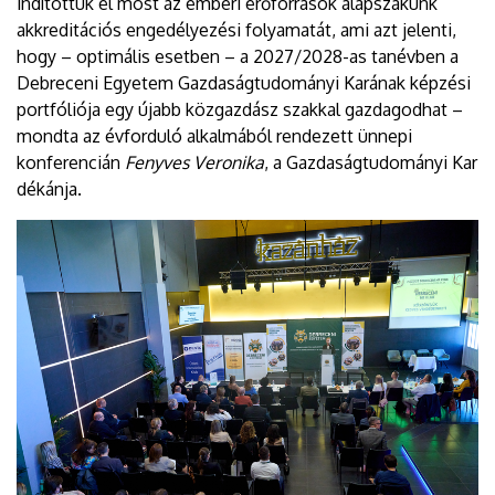
indítottuk el most az emberi erőforrások alapszakunk
akkreditációs engedélyezési folyamatát, ami azt jelenti,
hogy – optimális esetben – a 2027/2028-as tanévben a
Debreceni Egyetem Gazdaságtudományi Karának képzési
portfóliója egy újabb közgazdász szakkal gazdagodhat –
mondta az évforduló alkalmából rendezett ünnepi
konferencián
Fenyves Veronika
, a Gazdaságtudományi Kar
dékánja.