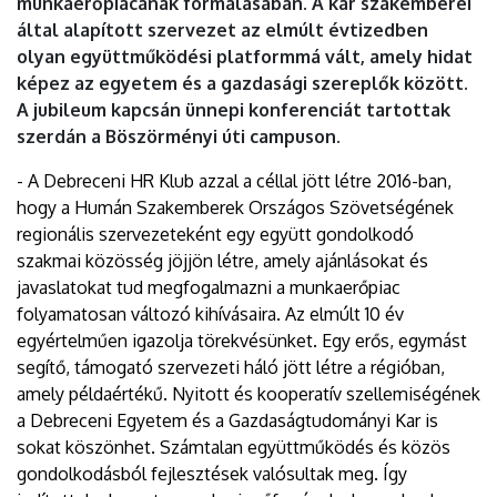
munkaerőpiacának formálásában. A kar szakemberei
által alapított szervezet az elmúlt évtizedben
olyan együttműködési platformmá vált, amely hidat
képez az egyetem és a gazdasági szereplők között.
A jubileum kapcsán ünnepi konferenciát tartottak
szerdán a Böszörményi úti campuson.
- A Debreceni HR Klub azzal a céllal jött létre 2016-ban,
hogy a Humán Szakemberek Országos Szövetségének
regionális szervezeteként egy együtt gondolkodó
szakmai közösség jöjjön létre, amely ajánlásokat és
javaslatokat tud megfogalmazni a munkaerőpiac
folyamatosan változó kihívásaira. Az elmúlt 10 év
egyértelműen igazolja törekvésünket. Egy erős, egymást
segítő, támogató szervezeti háló jött létre a régióban,
amely példaértékű. Nyitott és kooperatív szellemiségének
a Debreceni Egyetem és a Gazdaságtudományi Kar is
sokat köszönhet. Számtalan együttműködés és közös
gondolkodásból fejlesztések valósultak meg. Így