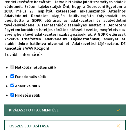
rendelkezésére bocsátott, illetve birtokába jutott személyes adatok
védelmét. Ezúton tájékoztatjuk Önt, hogy a Debreceni Egyetem a
2018. május 25. napjától kötelezően alkalmazandó Általános
Adatvédelmi Rendelet alapján felülvizsgálta folyamatait és
2026. augusztus 7.
beépítette a GDPR előírásait az adatkezelési és adatvédelmi
Univerzum: A Debreceni Egyetem
tevékenységébe. A felhasználók személyes adatait a Debreceni
Egyetem korábban is teljes körültekintéssel kezelte, megfelelve az
titkos receptjei
érvényben lévő adatkezelési szabályozásoknak. A GDPR előírásait
követve frissítettük Adatvédelmi Tájékoztatónkat, amelyet az
alábbi linkre kattintva olvashat el:
Adatkezelési tájékoztató.
DE
KUTATÁS
TUDOMÁNY
Kancellária WAV Központ
További információk
Nélkülözhetetlen sütik
Funkcionális sütik
Analitikai sütik
Hirdetési sütik
KIVÁLASZTOTTAK MENTÉSE
WITHDRAW CONSENT
DEBRECENI EGYETEM
ÖSSZES ELUTASÍTÁSA