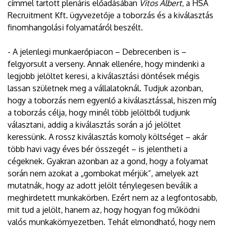
címmel tartott plenáris előadásában
Vitos Albert
, a HSA
Recruitment Kft. ügyvezetője a toborzás és a kiválasztás
finomhangolási folyamatáról beszélt.
- A jelenlegi munkaerőpiacon – Debrecenben is –
felgyorsult a verseny. Annak ellenére, hogy mindenki a
legjobb jelöltet keresi, a kiválasztási döntések mégis
lassan születnek meg a vállalatoknál. Tudjuk azonban,
hogy a toborzás nem egyenlő a kiválasztással, hiszen míg
a toborzás célja, hogy minél több jelöltből tudjunk
választani, addig a kiválasztás során a jó jelöltet
keressünk. A rossz kiválasztás komoly költséget – akár
több havi vagy éves bér összegét – is jelentheti a
cégeknek. Gyakran azonban az a gond, hogy a folyamat
során nem azokat a „gombokat mérjük”, amelyek azt
mutatnák, hogy az adott jelölt ténylegesen beválik a
meghirdetett munkakörben. Ezért nem az a legfontosabb,
mit tud a jelölt, hanem az, hogy hogyan fog működni
valós munkakörnyezetben. Tehát elmondható, hogy nem