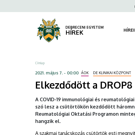
Elkezdődött
Ugrás
Fels
a
navi
a
tartalomra
DROP8
DEBRECENI EGYETEM
HÍRE
HÍREK
|
DEBRECENI
Morzsa
Címlap
EGYETEM
2021. május 7. - 00:00
ÁOK
DE KLINIKAI KÖZPONT
Elkezdődött a DROP8
A COVID-19 immunológiai és reumatológiai
szó lesz a csütörtökön kezdődött háromn
Reumatológiai Oktatási Programon minteg
hangzik el.
A szakmai tanácskozás csütörtök esti megnyitó