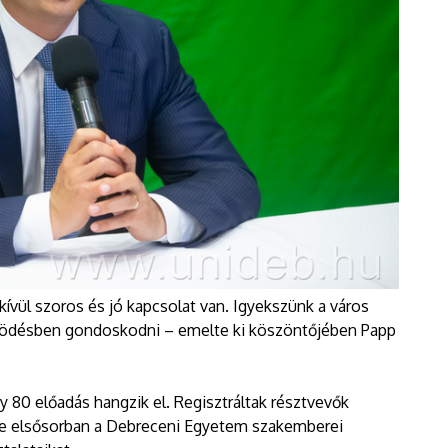
ívül szoros és jó kapcsolat van. Igyekszünk a város
ködésben gondoskodni – emelte ki köszöntőjében Papp
 80 előadás hangzik el. Regisztráltak résztvevők
de elsősorban a Debreceni Egyetem szakemberei