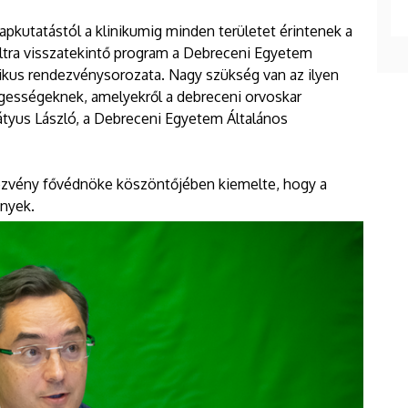
lapkutatástól a klinikumig minden területet érintenek a
tra visszatekintő program a Debreceni Egyetem
kus rendezvénysorozata. Nagy szükség van az ilyen
gességeknek, amelyekről a debreceni orvoskar
tyus László, a Debreceni Egyetem Általános
ezvény fővédnöke köszöntőjében kiemelte, hogy a
ények.