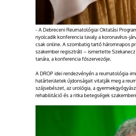
- A Debreceni Reumatológiai Oktatási Progr
nyolcadik konferencia tavaly a koronavírus-járv
csak online. A szombatig tartó háromnapos p
szakember regisztrált – ismertette Szekanec
tanára, a konferencia főszervezője.
A DROP idei rendezvényén a reumatológia-immu
határterületek újdonságait vitatják meg a re
szájsebészet, az urológia, a gyermekgyógyászat
rehabilitáció és a ritka betegségek szakembere