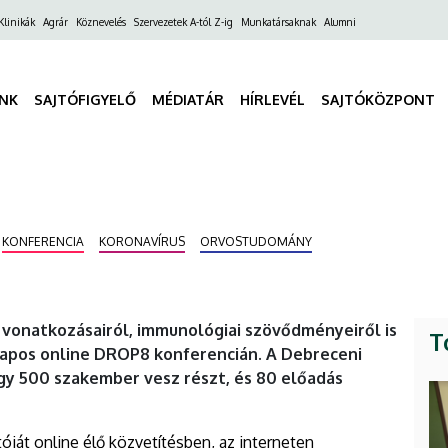
ő
Klinikák
Agrár
Köznevelés
Szervezetek A-tól Z-ig
Munkatársaknak
Alumni
gáció
INK
SAJTÓFIGYELŐ
MÉDIATÁR
HÍRLEVÉL
SAJTÓKÖZPONT
KONFERENCIA
KORONAVÍRUS
ORVOSTUDOMÁNY
 vonatkozásairól, immunológiai szövődményeiről is
T
apos online DROP8 konferencián. A Debreceni
y 500 szakember vesz részt, és 80 előadás
ját online élő közvetítésben, az interneten