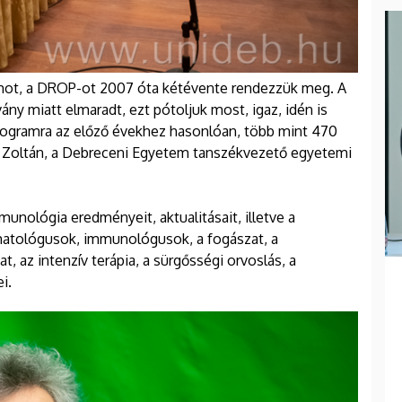
amot, a DROP-ot 2007 óta kétévente rendezzük meg. A
ány miatt elmaradt, ezt pótoljuk most, igaz, idén is
rogramra az előző évekhez hasonlóan, több mint 470
z Zoltán, a Debreceni Egyetem tanszékvezető egyetemi
nológia eredményeit, aktualitásait, illetve a
umatológusok, immunológusok, a fogászat, a
, az intenzív terápia, a sürgősségi orvoslás, a
i.