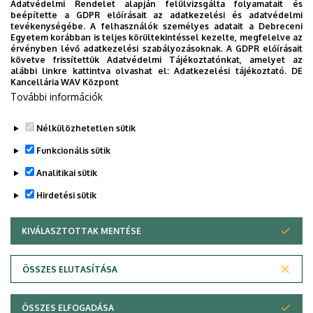
Adatvédelmi Rendelet alapján felülvizsgálta folyamatait és
2026. augusztus 5.
beépítette a GDPR előírásait az adatkezelési és adatvédelmi
Díszdoktorát gyászolja a Debreceni
tevékenységébe. A felhasználók személyes adatait a Debreceni
Egyetem korábban is teljes körültekintéssel kezelte, megfelelve az
Egyetem
érvényben lévő adatkezelési szabályozásoknak. A GDPR előírásait
követve frissítettük Adatvédelmi Tájékoztatónkat, amelyet az
alábbi linkre kattintva olvashat el:
Adatkezelési tájékoztató.
DE
INTÉZMÉNYI
TTK
TUDOMÁNY
Kancellária WAV Központ
További információk
Nélkülözhetetlen sütik
Funkcionális sütik
Analitikai sütik
Hirdetési sütik
KIVÁLASZTOTTAK MENTÉSE
WITHDRAW CONSENT
DEBRECENI EGYETEM
ÖSSZES ELUTASÍTÁSA
Adatvédelem
Adatvédelem
ÖSSZES ELFOGADÁSA