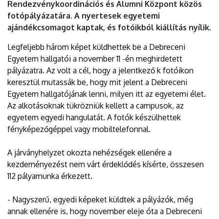
Rendezvénykoordinációs és Alumni Központ közös
fotópályázatára. A nyertesek egyetemi
ajándékcsomagot kaptak, és fotóikból kiállítás nyílik.
Legfeljebb három képet küldhettek be a Debreceni
Egyetem hallgatói a november 11 -én meghirdetett
pályázatra. Az volt a cél, hogy a jelentkező k fotóikon
keresztül mutassák be, hogy mit jelent a Debreceni
Egyetem hallgatójának lenni, milyen itt az egyetemi élet.
Az alkotásoknak tükrözniük kellett a campusok, az
egyetem egyedi hangulatát. A fotók készülhettek
fényképezőgéppel vagy mobiltelefonnal.
A járványhelyzet okozta nehézségek ellenére a
kezdeményezést nem várt érdeklődés kísérte, összesen
112 pályamunka érkezett.
- Nagyszerű, egyedi képeket küldtek a pályázók, még
annak ellenére is, hogy november eleje óta a Debreceni