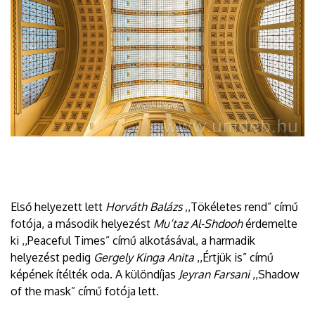
Első helyezett lett
Horváth Balázs
,,Tökéletes rend” című
fotója, a második helyezést
Mu’taz Al-Shdooh
érdemelte
ki ,,Peaceful Times” című alkotásával, a harmadik
helyezést pedig
Gergely Kinga Anita
,,Értjük is” című
képének ítélték oda. A különdíjas
Jeyran Farsani
,,Shadow
of the mask” című fotója lett.