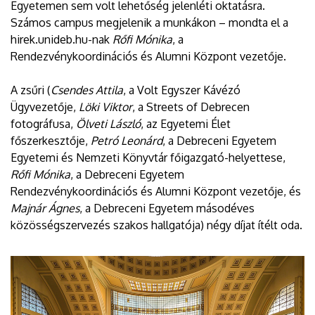
Egyetemen sem volt lehetőség jelenléti oktatásra.
Számos campus megjelenik a munkákon – mondta el a
hirek.unideb.hu-nak
Rőfi Mónika
, a
Rendezvénykoordinációs és Alumni Központ vezetője.
A zsűri (
Csendes Attila
, a Volt Egyszer Kávézó
Ügyvezetője,
Löki Viktor
, a Streets of Debrecen
fotográfusa,
Ölveti László
, az Egyetemi Élet
főszerkesztője,
Petró Leonárd
, a Debreceni Egyetem
Egyetemi és Nemzeti Könyvtár főigazgató-helyettese,
Rőfi Mónika
, a Debreceni Egyetem
Rendezvénykoordinációs és Alumni Központ vezetője, és
Majnár Ágnes
, a Debreceni Egyetem másodéves
közösségszervezés szakos hallgatója) négy díjat ítélt oda.