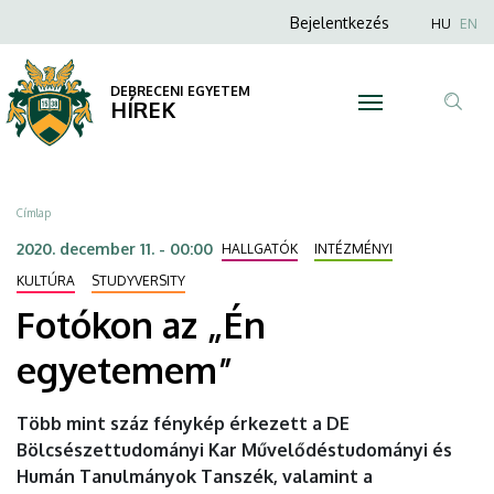
Fotókon
Ugrás
Anonim
Nyel
Bejelentkezés
HU
EN
a
Felhasználói
az
tartalomra
fiók
DEBRECENI EGYETEM
„Én
HÍREK
menüje
Tar
egyetemem”
ker
|
Morzsa
Címlap
DEBRECENI
2020. december 11. - 00:00
HALLGATÓK
INTÉZMÉNYI
EGYETEM
KULTÚRA
STUDYVERSITY
Fotókon az „Én
egyetemem”
Több mint száz fénykép érkezett a DE
Bölcsészettudományi Kar Művelődéstudományi és
Humán Tanulmányok Tanszék, valamint a