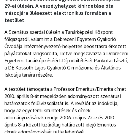
29-ei ülésén. A veszélyhelyzet kihirdetése óta
másodjára ülésezett elektronikus formában a
testület.
A Szenátus szerdai ülésén a Tanárképzési Központ
főigazgatói, valamint a Debreceni Egyetem Gyakorló
Óvodája intézményvezető-helyettes beosztásra érkezett
pályázatokat rangsorolta, illetve megszavazta a Debreceni
Egyetem Tanárképzéséért-Díj odaítélését Pankotai László,
a DE Kossuth Lajos Gyakorló Gimnáziuma és Általános
Iskolája tanára részére.
A testület támogatta a Professor Emeritus/Emerita címet
2010. április 8-át megelőzően adományozott szenátusi
határozatok felülvizsgálatát is. A revíziót az indokolja,
hogy az egyetemi kitüntetések és címek
adományozásának rendje 2006. május 22-e és 2010.
április 8-a között kizárólag határozott idejű Emeritus
címek adományozását tette lehetővé.