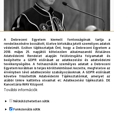
A Debreceni Egyetem kiemelt fontosságúnak tartja a
rendelkezésére bocsátott, illetve birtokába jutott személyes adatok
védelmét. Ezúton tájékoztatjuk Önt, hogy a Debreceni Egyetem a
2018. május 25. napjától kötelezően alkalmazandó Általános
Adatvédelmi Rendelet alapján felülvizsgálta folyamatait és
2026. augusztus 5.
beépítette a GDPR előírásait az adatkezelési és adatvédelmi
Díszdoktorát gyászolja a Debreceni
tevékenységébe. A felhasználók személyes adatait a Debreceni
Egyetem korábban is teljes körültekintéssel kezelte, megfelelve az
Egyetem
érvényben lévő adatkezelési szabályozásoknak. A GDPR előírásait
követve frissítettük Adatvédelmi Tájékoztatónkat, amelyet az
alábbi linkre kattintva olvashat el:
Adatkezelési tájékoztató.
DE
INTÉZMÉNYI
TTK
TUDOMÁNY
Kancellária WAV Központ
További információk
Nélkülözhetetlen sütik
Funkcionális sütik