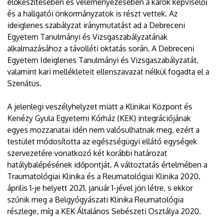
előkészítésében és véleményezésében a karok képviselői
és a hallgatói önkormányzatok is részt vettek. Az
ideiglenes szabályzat iránymutatást ad a Debreceni
Egyetem Tanulmányi és Vizsgaszabályzatának
alkalmazásához a távolléti oktatás során. A Debreceni
Egyetem Ideiglenes Tanulmányi és Vizsgaszabályzatát,
valamint kari mellékleteit ellenszavazat nélkül fogadta el a
Szenátus.
A jelenlegi veszélyhelyzet miatt a Klinikai Központ és
Kenézy Gyula Egyetemi Kórház (KEK) integrációjának
egyes mozzanatai idén nem valósulhatnak meg, ezért a
testület módosította az egészségügyi ellátó egységek
szervezetére vonatkozó két korábbi határozat
hatálybalépésének időpontját. A változtatás értelmében a
Traumatológiai Klinika és a Reumatológiai Klinika 2020.
április 1-je helyett 2021. január 1-jével jön létre, s ekkor
szűnik meg a Belgyógyászati Klinika Reumatológia
részlege, míg a KEK Általános Sebészeti Osztálya 2020.