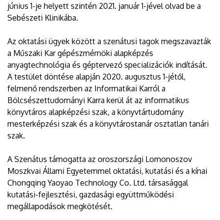
június 1-je helyett szintén 2021. január 1-jével olvad be a
Sebészeti Klinikába.
Az oktatási ügyek között a szenátusi tagok megszavazták
a Műszaki Kar gépészmérnöki alapképzés
anyagtechnológia és géptervező specializációk indítását.
A testület döntése alapján 2020. augusztus 1-jétől,
felmenő rendszerben az Informatikai Karról a
Bölcsészettudományi Karra kerül át az informatikus
könyvtáros alapképzési szak, a könyvtártudomány
mesterképzési szak és a könyvtárostanár osztatlan tanári
szak.
A Szenátus támogatta az oroszországi Lomonoszov
Moszkvai Állami Egyetemmel oktatási, kutatási és a kínai
Chongqing Yaoyao Technology Co. Ltd. társasággal
kutatási-fejlesztési, gazdasági együttműködési
megállapodások megkötését.