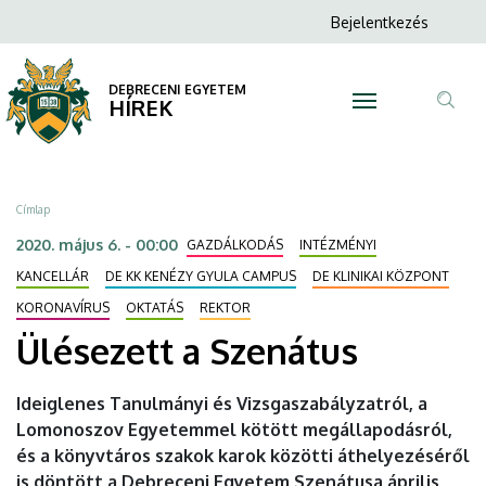
Ülésezett
Ugrás
Anonim
Bejelentkezés
a
N
Felhasználói
a
tartalomra
fiók
DEBRECENI EGYETEM
Szenátus
HÍREK
menüje
Tar
|
ker
DEBRECENI
Morzsa
Címlap
EGYETEM
2020. május 6. - 00:00
GAZDÁLKODÁS
INTÉZMÉNYI
KANCELLÁR
DE KK KENÉZY GYULA CAMPUS
DE KLINIKAI KÖZPONT
KORONAVÍRUS
OKTATÁS
REKTOR
Ülésezett a Szenátus
Ideiglenes Tanulmányi és Vizsgaszabályzatról, a
Lomonoszov Egyetemmel kötött megállapodásról,
és a könyvtáros szakok karok közötti áthelyezéséről
is döntött a Debreceni Egyetem Szenátusa április