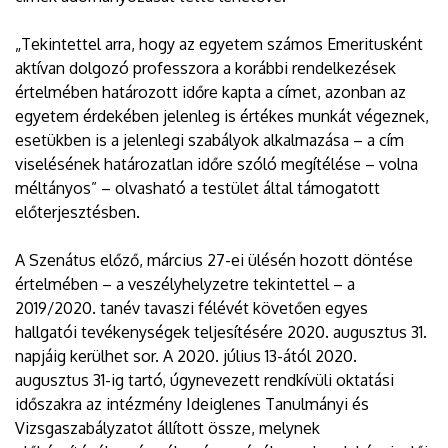
„Tekintettel arra, hogy az egyetem számos Emeritusként
aktívan dolgozó professzora a korábbi rendelkezések
értelmében határozott időre kapta a címet, azonban az
egyetem érdekében jelenleg is értékes munkát végeznek,
esetükben is a jelenlegi szabályok alkalmazása – a cím
viselésének határozatlan időre szóló megítélése – volna
méltányos” – olvasható a testület által támogatott
előterjesztésben.
A Szenátus előző, március 27-ei ülésén hozott döntése
értelmében – a veszélyhelyzetre tekintettel – a
2019/2020. tanév tavaszi félévét követően egyes
hallgatói tevékenységek teljesítésére 2020. augusztus 31.
napjáig kerülhet sor. A 2020. július 13-ától 2020.
augusztus 31-ig tartó, úgynevezett rendkívüli oktatási
időszakra az intézmény Ideiglenes Tanulmányi és
Vizsgaszabályzatot állított össze, melynek