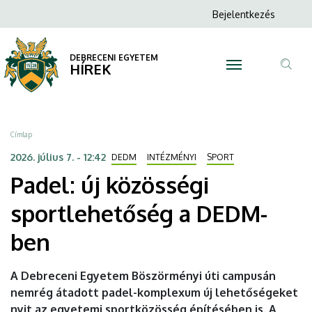
Padel:
Ugrás
Anonim
Bejelentkezés
a
N
Felhasználói
új
tartalomra
fiók
DEBRECENI EGYETEM
közösségi
HÍREK
menüje
Tar
sportlehetőség
ker
a
Morzsa
Címlap
DEDM-
2026. július 7. - 12:42
DEDM
INTÉZMÉNYI
SPORT
Padel: új közösségi
ben
sportlehetőség a DEDM-
|
ben
DEBRECENI
EGYETEM
A Debreceni Egyetem Böszörményi úti campusán
nemrég átadott padel-komplexum új lehetőségeket
nyit az egyetemi sportközösség építésében is. A