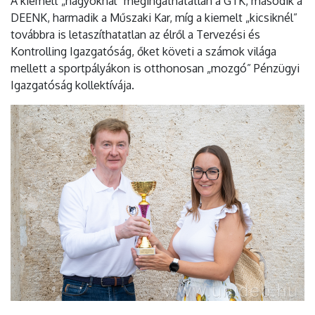
A kiemelt „nagyoknál” megingathatatlan a GTK, második a
DEENK, harmadik a Műszaki Kar, míg a kiemelt „kicsiknél”
továbbra is letaszíthatatlan az élről a Tervezési és
Kontrolling Igazgatóság, őket követi a számok világa
mellett a sportpályákon is otthonosan „mozgó” Pénzügyi
Igazgatóság kollektívája.