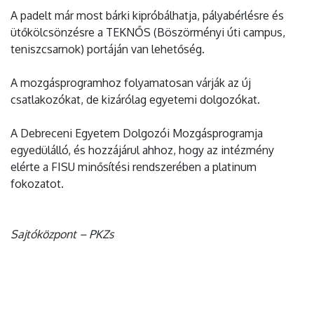
A padelt már most bárki kipróbálhatja, pályabérlésre és
ütőkölcsönzésre a TEKNŐS (Böszörményi úti campus,
teniszcsarnok) portáján van lehetőség.
A mozgásprogramhoz folyamatosan várják az új
csatlakozókat, de kizárólag egyetemi dolgozókat.
A Debreceni Egyetem Dolgozói Mozgásprogramja
egyedülálló, és hozzájárul ahhoz, hogy az intézmény
elérte a FISU minősítési rendszerében a platinum
fokozatot.
Sajtóközpont – PKZs