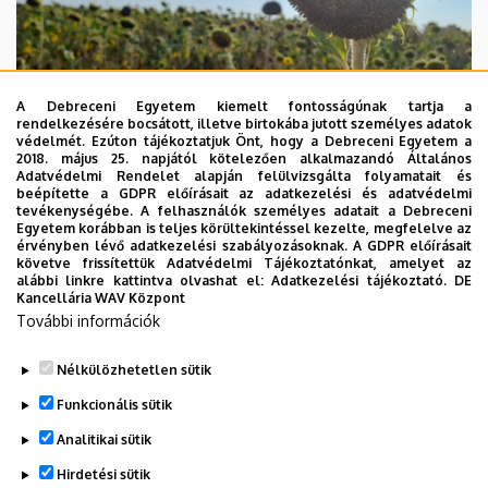
A Debreceni Egyetem kiemelt fontosságúnak tartja a
rendelkezésére bocsátott, illetve birtokába jutott személyes adatok
védelmét. Ezúton tájékoztatjuk Önt, hogy a Debreceni Egyetem a
2018. május 25. napjától kötelezően alkalmazandó Általános
Adatvédelmi Rendelet alapján felülvizsgálta folyamatait és
beépítette a GDPR előírásait az adatkezelési és adatvédelmi
2026. augusztus 4.
tevékenységébe. A felhasználók személyes adatait a Debreceni
Egyetem korábban is teljes körültekintéssel kezelte, megfelelve az
A hőség árnyékában az agrárium
érvényben lévő adatkezelési szabályozásoknak. A GDPR előírásait
követve frissítettük Adatvédelmi Tájékoztatónkat, amelyet az
alábbi linkre kattintva olvashat el:
Adatkezelési tájékoztató.
DE
AGRÁRTUDOMÁNY
AKIT
MÉK
Kancellária WAV Központ
További információk
Nélkülözhetetlen sütik
Funkcionális sütik
Analitikai sütik
Hirdetési sütik