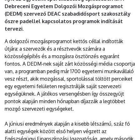
Debreceni Egyetem Dolgozói Mozgásprogramot
(DEDM) szervező DEAC szabadidősport szakosztály
őszre padellel kapcsolatos programok indítását
tervezi.
A dolgozói mozgásprogramot kettős céllal indították
útjára: a szervezők és a résztvevők számára a
közösségépítés és a mozgásra ösztönzés egyaránt
fontos. A DEDM-nek saját zárt közösségi média csoportja
van, a programban pedig már 1700 egyetemi munkavállaló
vesz részt, akik mozgással, sportolással töltött perceiket
egy egyetemi felületen regisztrálják saját szervezeti
egységüknek. A játékos versengésben így összegyűjt
pontok alapján minden hónapban díjazzák a legtöbbet
mozgó szervezeti egységeket.
A júniusi eredmények alapján a kisebb létszámú, száz fő
alatti egységek között első helyen végzett az
Egészségügyi Finanszírozási Igazgatóság, amely második