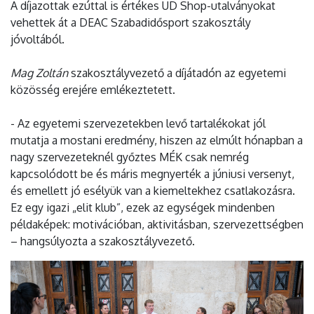
A díjazottak ezúttal is értékes UD Shop-utalványokat
vehettek át a DEAC Szabadidősport szakosztály
jóvoltából.
Mag Zoltán
szakosztályvezető a díjátadón az egyetemi
közösség erejére emlékeztetett.
- Az egyetemi szervezetekben levő tartalékokat jól
mutatja a mostani eredmény, hiszen az elmúlt hónapban a
nagy szervezeteknél győztes MÉK csak nemrég
kapcsolódott be és máris megnyerték a júniusi versenyt,
és emellett jó esélyük van a kiemeltekhez csatlakozásra.
Ez egy igazi „elit klub”, ezek az egységek mindenben
példaképek: motivációban, aktivitásban, szervezettségben
– hangsúlyozta a szakosztályvezető.