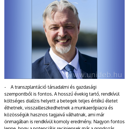
- A transzplantáció társadalmi és gazdasági
szempontból is fontos. A hosszú évekig tartó, rendkívül
költséges dialízis helyett a betegek teljes értékű életet
élhetnek, visszailleszkedhetnek a munkaerőpiacra és
közösségük hasznos tagjaivá válhatnak, ami már
önmagában is rendkívül komoly eredmény. Nagyon fontos
lenne, hogy a potenciális recipiensek már a gondozás