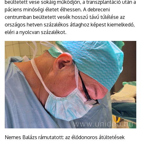
beültetett vese sokáig működjön, a transzplantáció után a
páciens minőségi életet élhessen. A debreceni
centrumban beültetett vesék hosszú távú túlélése az
országos hetven százalékos átlaghoz képest kiemelkedő,
eléri a nyolcvan százalékot.
Nemes Balázs rámutatott: az élődonoros átültetések