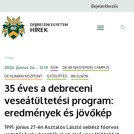
35
Ugrás
Anonim
Bejelentkezés
a
N
Felhasználói
éves
tartalomra
fiók
DEBRECENI EGYETEM
a
HÍREK
menüje
Tar
debreceni
ker
veseátültetési
Morzsa
Címlap
program:
2026. június 26. - 12:19
ÁOK
DE KK NAGYERDEI CAMPUS
eredmények
DE KLINIKAI KÖZPONT
GYÓGYÍTÁS
KK-ELNÖK
35 éves a debreceni
és
veseátültetési program:
jövőkép
eredmények és jövőkép
|
DEBRECENI
1991. június 27-én Asztalos László sebész főorvos