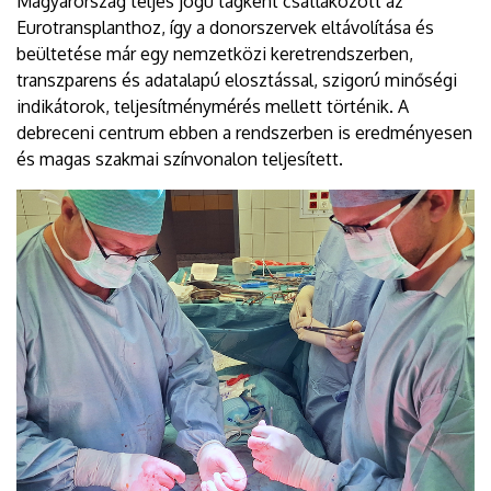
Magyarország teljes jogú tagként csatlakozott az
Eurotransplanthoz, így a donorszervek eltávolítása és
beültetése már egy nemzetközi keretrendszerben,
transzparens és adatalapú elosztással, szigorú minőségi
indikátorok, teljesítménymérés mellett történik. A
debreceni centrum ebben a rendszerben is eredményesen
és magas szakmai színvonalon teljesített.