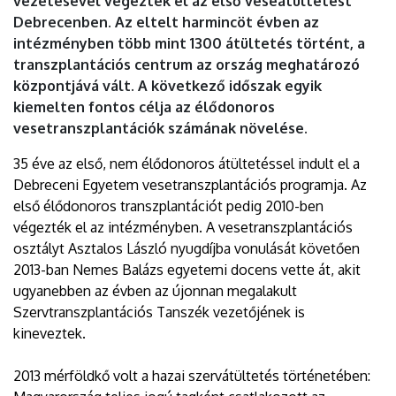
vezetésével végezték el az első veseátültetést
EGYETEM
Debrecenben. Az eltelt harmincöt évben az
intézményben több mint 1300 átültetés történt, a
transzplantációs centrum az ország meghatározó
központjává vált. A következő időszak egyik
kiemelten fontos célja az élődonoros
vesetranszplantációk számának növelése.
35 éve az első, nem élődonoros átültetéssel indult el a
Debreceni Egyetem vesetranszplantációs programja. Az
első élődonoros transzplantációt pedig 2010-ben
végezték el az intézményben. A vesetranszplantációs
osztályt Asztalos László nyugdíjba vonulását követően
2013-ban Nemes Balázs egyetemi docens vette át, akit
ugyanebben az évben az újonnan megalakult
Szervtranszplantációs Tanszék vezetőjének is
kineveztek.
2013 mérföldkő volt a hazai szervátültetés történetében: