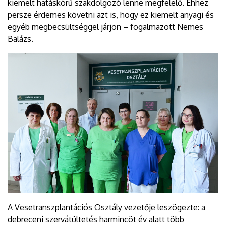
kiemelt hatáskörű szakdolgozó lenne megfelelő. Ehhez
persze érdemes követni azt is, hogy ez kiemelt anyagi és
egyéb megbecsültséggel járjon – fogalmazott Nemes
Balázs.
A Vesetranszplantációs Osztály vezetője leszögezte: a
debreceni szervátültetés harmincöt év alatt több