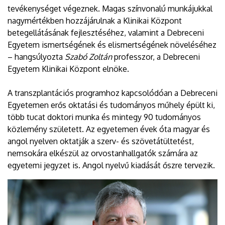
tevékenységet végeznek. Magas színvonalú munkájukkal
nagymértékben hozzájárulnak a Klinikai Központ
betegellátásának fejlesztéséhez, valamint a Debreceni
Egyetem ismertségének és elismertségének növeléséhez
– hangsúlyozta
Szabó Zoltán
professzor, a Debreceni
Egyetem Klinikai Központ elnöke.
A transzplantációs programhoz kapcsolódóan a Debreceni
Egyetemen erős oktatási és tudományos műhely épült ki,
több tucat doktori munka és mintegy 90 tudományos
közlemény született. Az egyetemen évek óta magyar és
angol nyelven oktatják a szerv- és szövetátültetést,
nemsokára elkészül az orvostanhallgatók számára az
egyetemi jegyzet is. Angol nyelvű kiadását őszre tervezik.