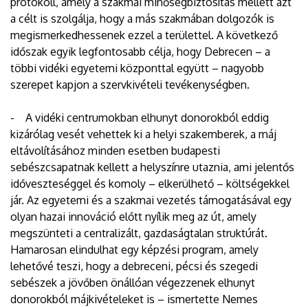
protokoll, amely a szakmai minőségbiztosítás mellett azt
a célt is szolgálja, hogy a más szakmában dolgozók is
megismerkedhessenek ezzel a területtel. A következő
időszak egyik legfontosabb célja, hogy Debrecen – a
többi vidéki egyetemi központtal együtt – nagyobb
szerepet kapjon a szervkivételi tevékenységben.
- A vidéki centrumokban elhunyt donorokból eddig
kizárólag vesét vehettek ki a helyi szakemberek, a máj
eltávolításához minden esetben budapesti
sebészcsapatnak kellett a helyszínre utaznia, ami jelentős
időveszteséggel és komoly – elkerülhető – költségekkel
jár. Az egyetemi és a szakmai vezetés támogatásával egy
olyan hazai innováció előtt nyílik meg az út, amely
megszünteti a centralizált, gazdaságtalan struktúrát.
Hamarosan elindulhat egy képzési program, amely
lehetővé teszi, hogy a debreceni, pécsi és szegedi
sebészek a jövőben önállóan végezzenek elhunyt
donorokból májkivételeket is – ismertette Nemes