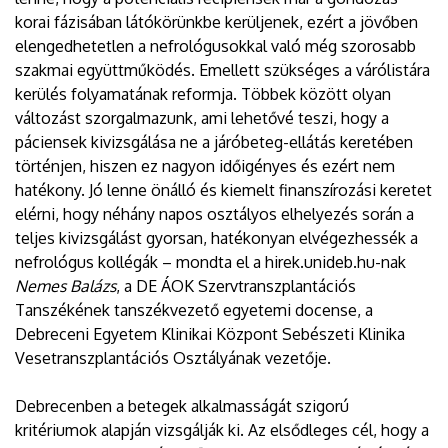
korai fázisában látókörünkbe kerüljenek, ezért a jövőben
elengedhetetlen a nefrológusokkal való még szorosabb
szakmai együttműködés. Emellett szükséges a várólistára
kerülés folyamatának reformja. Többek között olyan
változást szorgalmazunk, ami lehetővé teszi, hogy a
páciensek kivizsgálása ne a járóbeteg-ellátás keretében
történjen, hiszen ez nagyon időigényes és ezért nem
hatékony. Jó lenne önálló és kiemelt finanszírozási keretet
elérni, hogy néhány napos osztályos elhelyezés során a
teljes kivizsgálást gyorsan, hatékonyan elvégezhessék a
nefrológus kollégák – mondta el a hirek.unideb.hu-nak
Nemes Balázs
, a DE ÁOK Szervtranszplantációs
Tanszékének tanszékvezető egyetemi docense, a
Debreceni Egyetem Klinikai Központ Sebészeti Klinika
Vesetranszplantációs Osztályának vezetője.
Debrecenben a betegek alkalmasságát szigorú
kritériumok alapján vizsgálják ki. Az elsődleges cél, hogy a