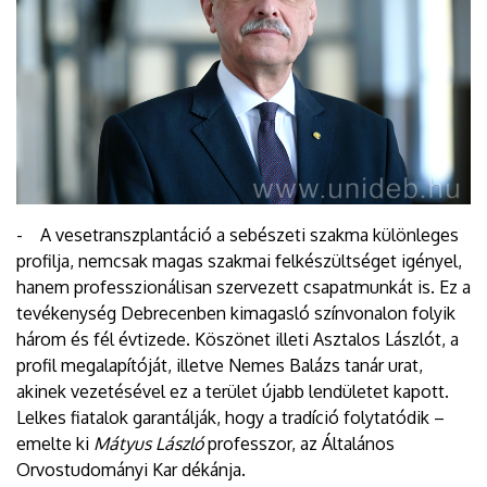
- A vesetranszplantáció a sebészeti szakma különleges
profilja, nemcsak magas szakmai felkészültséget igényel,
hanem professzionálisan szervezett csapatmunkát is. Ez a
tevékenység Debrecenben kimagasló színvonalon folyik
három és fél évtizede. Köszönet illeti Asztalos Lászlót, a
profil megalapítóját, illetve Nemes Balázs tanár urat,
akinek vezetésével ez a terület újabb lendületet kapott.
Lelkes fiatalok garantálják, hogy a tradíció folytatódik –
emelte ki
Mátyus László
professzor, az Általános
Orvostudományi Kar dékánja.