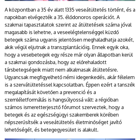
A központban a 35 év alatt 1335 veseátültetés történt, és a
napokban elvégezték a 35. élődonoros operációt. A
szakmai tapasztalatok szerint az átültetések száma jóval
magasabb is lehetne, a veseelégtelenséggel küzdő
betegek száma ugyanis jelentősen meghaladhatja azokét,
akik végül eljutnak a transzplantációig. Ennek egyik oka,
hogy a vesebetegek egy része már olyan állapotban kerül
a szakmai gondozásba, hogy az előrehaladott
társbetegségeik miatt nem alkalmasak átültetésre.
Ugyancsak megfigyelhető némi idegenkedés, akár félelem
is a szervátültetéssel kapcsolatban. Éppen ezért a tanszék
megalapítását követően a prevenció és a
szemléletformálás is hangsúlyossá vált: a régióban
számos ismeretterjesztő fórumot szerveztek, hogy a
betegek és az egészségügyi szakemberek körében
népszerűsítsék a veseátültetés életminőséget javító
lehetőségét, és betegegyesület is alakult.