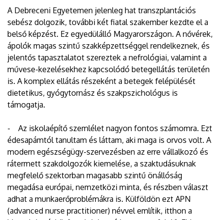
A Debreceni Egyetemen jelenleg hat transzplantációs
sebész dolgozik, további két fiatal szakember kezdte el a
belső képzést. Ez egyedülálló Magyarországon. A nővérek,
ápolók magas szintű szakképzettséggel rendelkeznek, és
jelentős tapasztalatot szereztek a nefrológiai, valamint a
művese-kezelésekhez kapcsolódó betegellátás területén
is. A komplex ellátás részeként a betegek felépülését
dietetikus, gyógytornász és szakpszichológus is
támogatja.
- Az iskolaépítő szemlélet nagyon fontos számomra. Ezt
édesapámtól tanultam és láttam, aki maga is orvos volt. A
modern egészségügy-szervezésben az erre vállalkozó és
rátermett szakdolgozók kiemelése, a szaktudásuknak
megfelelő szektorban magasabb szintű önállóság
megadása európai, nemzetközi minta, és részben választ
adhat a munkaerőproblémákra is. Külföldön ezt APN
(advanced nurse practitioner) névvel említik, itthon a