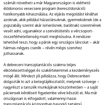
számát növelheti a már Magyarországon is elérhető
élődonoros vesecsere program (keresztdonáció)
hatékonyabb kihasználása. Az eljárás megoldást kínálhat
azoknak, akik például házastársuknak, gyermeküknek (de a
jogszabály szerint akár ismerősnek, barátnak) szeretnének
vesét adni, ugyanakkor a szervátültetés a vércsoport-
összeférhetetlenség miatt meghiúsulna. A rendszer
lehetővé teszi, hogy a párok egy országos láncolat – akár
hármas-négyes cserék – révén mégis szervhez
juthassanak.
A debreceni transzplantációs szakma teljes
elkötelezettséggel és szakértelemmel a kezdeményezés
mögé állt. Mindezt jól példázza, hogy Debrecenben
dolgozták ki azt a betegtájékoztatót, melynek szövege –
nagyrészt a tanszék munkájának köszönhetően – a saját
páciensek kérdéseit figyelembe véve készült el. Ma már
országosan is elfogadott, valamennyi hazai
transzplantációs központban hasonló tartalmú