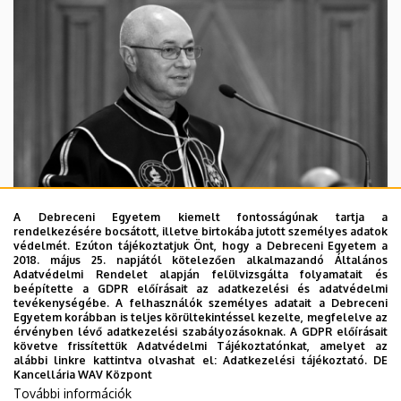
A Debreceni Egyetem kiemelt fontosságúnak tartja a
rendelkezésére bocsátott, illetve birtokába jutott személyes adatok
védelmét. Ezúton tájékoztatjuk Önt, hogy a Debreceni Egyetem a
2018. május 25. napjától kötelezően alkalmazandó Általános
Adatvédelmi Rendelet alapján felülvizsgálta folyamatait és
2026. augusztus 5.
beépítette a GDPR előírásait az adatkezelési és adatvédelmi
Díszdoktorát gyászolja a Debreceni
tevékenységébe. A felhasználók személyes adatait a Debreceni
Egyetem korábban is teljes körültekintéssel kezelte, megfelelve az
Egyetem
érvényben lévő adatkezelési szabályozásoknak. A GDPR előírásait
követve frissítettük Adatvédelmi Tájékoztatónkat, amelyet az
alábbi linkre kattintva olvashat el:
Adatkezelési tájékoztató.
DE
INTÉZMÉNYI
TTK
TUDOMÁNY
Kancellária WAV Központ
További információk