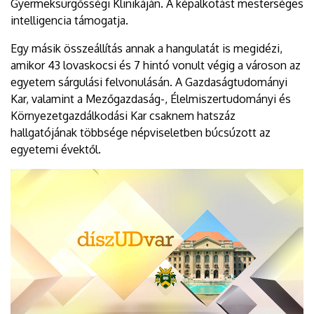
Gyermeksürgősségi Klinikáján. A képalkotást mesterséges
intelligencia támogatja.
Egy másik összeállítás annak a hangulatát is megidézi,
amikor 43 lovaskocsi és 7 hintó vonult végig a városon az
egyetem sárgulási felvonulásán. A Gazdaságtudományi
Kar, valamint a Mezőgazdaság-, Élelmiszertudományi és
Környezetgazdálkodási Kar csaknem hatszáz
hallgatójának többsége népviseletben búcsúzott az
egyetemi évektől.