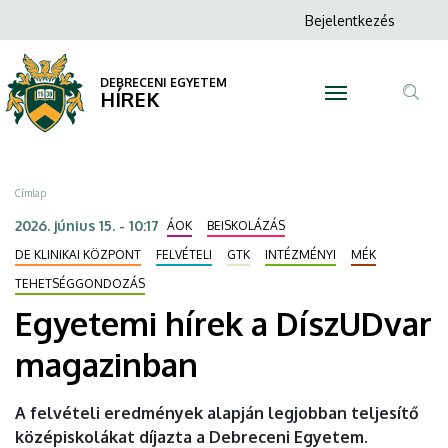
Egyetemi
Ugrás
Anonim
Bejelentkezés
a
N
Felhasználói
hírek
tartalomra
fiók
DEBRECENI EGYETEM
a
HÍREK
menüje
Tar
DíszUDvar
ker
magazinban
Morzsa
Címlap
|
2026. június 15. - 10:17
ÁOK
BEISKOLÁZÁS
DEBRECENI
DE KLINIKAI KÖZPONT
FELVÉTELI
GTK
INTÉZMÉNYI
MÉK
TEHETSÉGGONDOZÁS
EGYETEM
Egyetemi hírek a DíszUDvar
magazinban
A felvételi eredmények alapján legjobban teljesítő
középiskolákat díjazta a Debreceni Egyetem.