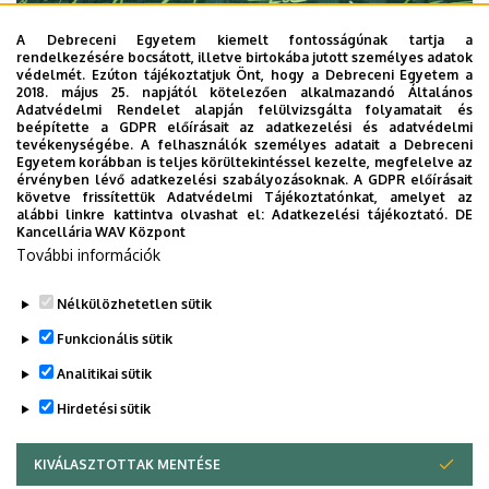
A Debreceni Egyetem kiemelt fontosságúnak tartja a
rendelkezésére bocsátott, illetve birtokába jutott személyes adatok
védelmét. Ezúton tájékoztatjuk Önt, hogy a Debreceni Egyetem a
2018. május 25. napjától kötelezően alkalmazandó Általános
Adatvédelmi Rendelet alapján felülvizsgálta folyamatait és
2026. augusztus 7.
beépítette a GDPR előírásait az adatkezelési és adatvédelmi
Univerzum: A Debreceni Egyetem
tevékenységébe. A felhasználók személyes adatait a Debreceni
Egyetem korábban is teljes körültekintéssel kezelte, megfelelve az
titkos receptjei
érvényben lévő adatkezelési szabályozásoknak. A GDPR előírásait
követve frissítettük Adatvédelmi Tájékoztatónkat, amelyet az
alábbi linkre kattintva olvashat el:
Adatkezelési tájékoztató.
DE
KUTATÁS
TUDOMÁNY
Kancellária WAV Központ
További információk
Nélkülözhetetlen sütik
Funkcionális sütik
Analitikai sütik
Hirdetési sütik
KIVÁLASZTOTTAK MENTÉSE
WITHDRAW CONSENT