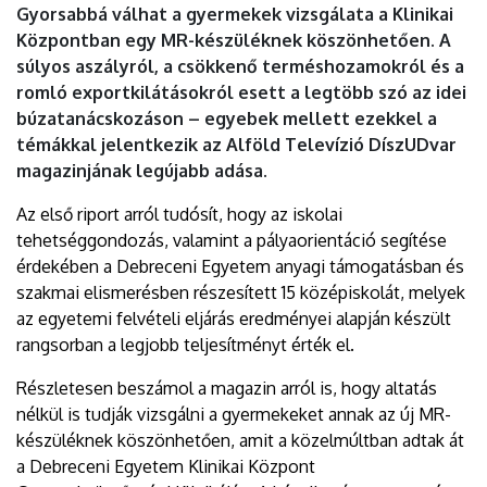
Gyorsabbá válhat a gyermekek vizsgálata a Klinikai
Központban egy MR-készüléknek köszönhetően. A
súlyos aszályról, a csökkenő terméshozamokról és a
romló exportkilátásokról esett a legtöbb szó az idei
búzatanácskozáson – egyebek mellett ezekkel a
témákkal jelentkezik az Alföld Televízió DíszUDvar
magazinjának legújabb adása.
Az első riport arról tudósít, hogy az iskolai
tehetséggondozás, valamint a pályaorientáció segítése
érdekében a Debreceni Egyetem anyagi támogatásban és
szakmai elismerésben részesített 15 középiskolát, melyek
az egyetemi felvételi eljárás eredményei alapján készült
rangsorban a legjobb teljesítményt érték el.
Részletesen beszámol a magazin arról is, hogy altatás
nélkül is tudják vizsgálni a gyermekeket annak az új MR-
készüléknek köszönhetően, amit a közelmúltban adtak át
a Debreceni Egyetem Klinikai Központ