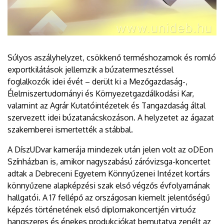
Súlyos aszályhelyzet, csökkenő terméshozamok és romló
exportkilátások jellemzik a búzatermesztéssel
foglalkozók idei évét – derült ki a Mezőgazdaság-,
Élelmiszertudományi és Környezetgazdálkodási Kar,
valamint az Agrár Kutatóintézetek és Tangazdaság által
szervezett idei búzatanácskozáson. A helyzetet az ágazat
szakemberei ismertették a stábbal.
A DíszUDvar kamerája mindezek után jelen volt az oDEon
Színházban is, amikor nagyszabású záróvizsga-koncertet
adtak a Debreceni Egyetem Könnyűzenei Intézet kortárs
könnyűzene alapképzési szak első végzős évfolyamának
hallgatói. A 17 fellépő az országosan kiemelt jelentőségű
képzés történetének első diplomakoncertjén virtuóz
hangszeres és énekes produkciókat bemutatva zenélt az