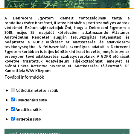
A Debreceni Egyetem kiemelt fontosságúnak tartja a
rendelkezésére bocsátott, illetve birtokába jutott személyes adatok
védelmét. Ezúton tájékoztatjuk Önt, hogy a Debreceni Egyetem a
2018. május 25. napjától kötelezően alkalmazandó Általános
Adatvédelmi Rendelet alapján felülvizsgálta folyamatait és
2026. augusztus 7.
beépítette a GDPR előírásait az adatkezelési és adatvédelmi
Univerzum: A Debreceni Egyetem
tevékenységébe. A felhasználók személyes adatait a Debreceni
Egyetem korábban is teljes körültekintéssel kezelte, megfelelve az
titkos receptjei
érvényben lévő adatkezelési szabályozásoknak. A GDPR előírásait
követve frissítettük Adatvédelmi Tájékoztatónkat, amelyet az
alábbi linkre kattintva olvashat el:
Adatkezelési tájékoztató.
DE
KUTATÁS
TUDOMÁNY
Kancellária WAV Központ
További információk
Nélkülözhetetlen sütik
Funkcionális sütik
Analitikai sütik
Hirdetési sütik