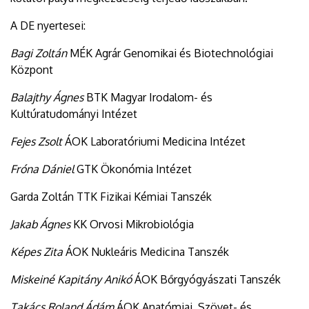
A DE nyertesei:
Bagi Zoltán
MÉK Agrár Genomikai és Biotechnológiai
Központ
Balajthy Ágnes
BTK Magyar Irodalom- és
Kultúratudományi Intézet
Fejes Zsolt
ÁOK Laboratóriumi Medicina Intézet
Fróna Dániel
GTK Ökonómia Intézet
Garda Zoltán TTK Fizikai Kémiai Tanszék
Jakab Ágnes
KK Orvosi Mikrobiológia
Képes Zita
ÁOK Nukleáris Medicina Tanszék
Miskeiné Kapitány Anikó
ÁOK Bőrgyógyászati Tanszék
Takács Roland Ádám
ÁOK Anatómiai, Szövet- és