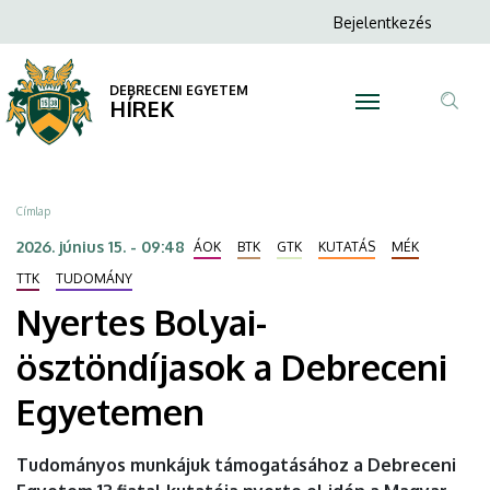
Nyertes
Ugrás
Anonim
Bejelentkezés
a
N
Felhasználói
Bolyai-
tartalomra
fiók
DEBRECENI EGYETEM
ösztöndíjasok
HÍREK
menüje
Tar
a
ker
Debreceni
Morzsa
Címlap
Egyetemen
2026. június 15. - 09:48
ÁOK
BTK
GTK
KUTATÁS
MÉK
|
TTK
TUDOMÁNY
Nyertes Bolyai-
DEBRECENI
ösztöndíjasok a Debreceni
EGYETEM
Egyetemen
Tudományos munkájuk támogatásához a Debreceni