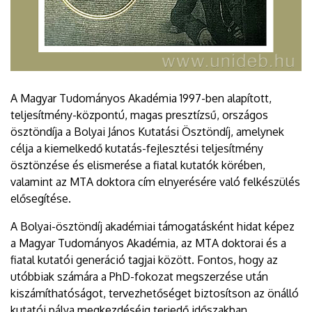
A Magyar Tudományos Akadémia 1997-ben alapított,
teljesítmény-központú, magas presztízsű, országos
ösztöndíja a Bolyai János Kutatási Ösztöndíj, amelynek
célja a kiemelkedő kutatás-fejlesztési teljesítmény
ösztönzése és elismerése a fiatal kutatók körében,
valamint az MTA doktora cím elnyerésére való felkészülés
elősegítése.
A Bolyai-ösztöndíj akadémiai támogatásként hidat képez
a Magyar Tudományos Akadémia, az MTA doktorai és a
fiatal kutatói generáció tagjai között. Fontos, hogy az
utóbbiak számára a PhD-fokozat megszerzése után
kiszámíthatóságot, tervezhetőséget biztosítson az önálló
kutatói pálya megkezdéséig terjedő időszakban.