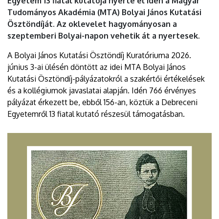
Egyetem 13 fiatal kutatója nyerte el idén a Magyar
Tudományos Akadémia (MTA) Bolyai János Kutatási
Ösztöndíját. Az oklevelet hagyományosan a
szeptemberi Bolyai-napon vehetik át a nyertesek.
A Bolyai János Kutatási Ösztöndíj Kuratóriuma 2026.
június 3-ai ülésén döntött az idei MTA Bolyai János
Kutatási Ösztöndíj-pályázatokról a szakértői értékelések
és a kollégiumok javaslatai alapján. Idén 766 érvényes
pályázat érkezett be, ebből 156-an, köztük a Debreceni
Egyetemről 13 fiatal kutató részesül támogatásban.