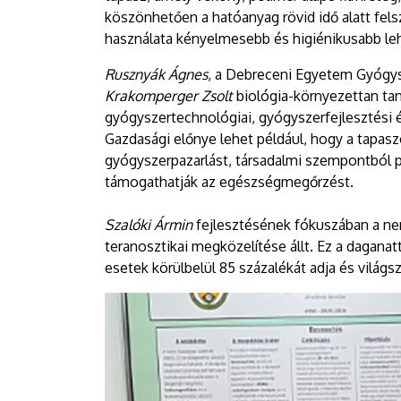
köszönhetően a hatóanyag rövid idő alatt fels
használata kényelmesebb és higiénikusabb leh
Rusznyák Ágnes
, a Debreceni Egyetem Gyógys
Krakomperger Zsolt
biológia-környezettan taná
gyógyszertechnológiai, gyógyszerfejlesztési 
Gazdasági előnye lehet például, hogy a tapasz
gyógyszerpazarlást, társadalmi szempontból p
támogathatják az egészségmegőrzést.
Szalóki Ármin
fejlesztésének fókuszában a ne
teranosztikai megközelítése állt. Ez a daganat
esetek körülbelül 85 százalékát adja és világsz