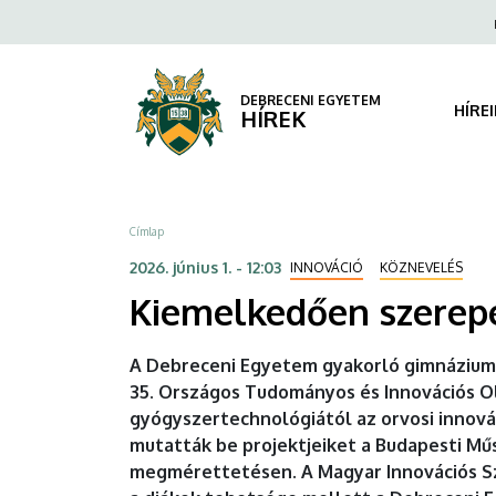
Kiemelkedően
Ugrás
Fels
a
navi
szerepeltek
tartalomra
a
DEBRECENI EGYETEM
HÍRE
HÍREK
Debreceni
Egyetem
Morzsa
Címlap
diákjai
2026. június 1. - 12:03
INNOVÁCIÓ
KÖZNEVELÉS
az
Kiemelkedően szerepe
OTIO-
A Debreceni Egyetem gyakorló gimnázium
n
35. Országos Tudományos és Innovációs Oli
gyógyszertechnológiától az orvosi innová
|
mutatták be projektjeiket a Budapesti M
DEBRECENI
megmérettetésen. A Magyar Innovációs Sz