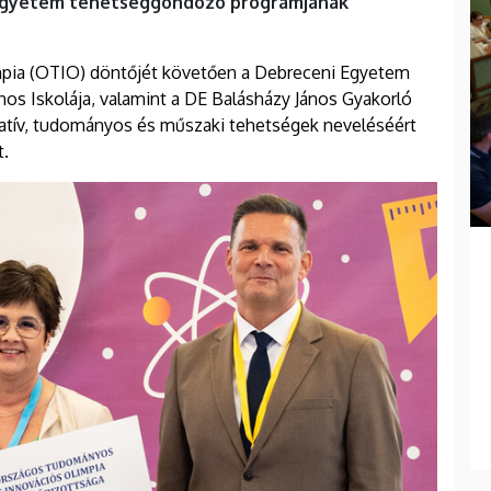
 Egyetem tehetséggondozó programjának
pia (OTIO) döntőjét követően a Debreceni Egyetem
os Iskolája, valamint a DE Balásházy János Gyakorló
atív, tudományos és műszaki tehetségek neveléséért
t.