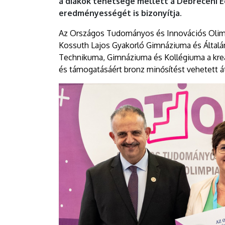
a diákok tehetsége mellett a Debreceni
EGYETEM
eredményességét is bizonyítja.
Az Országos Tudományos és Innovációs Olim
Kossuth Lajos Gyakorló Gimnáziuma és Általán
Technikuma, Gimnáziuma és Kollégiuma a kre
és támogatásáért bronz minősítést vehetett á