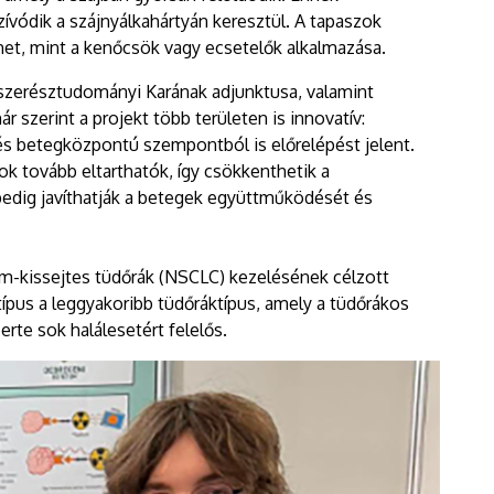
zívódik a szájnyálkahártyán keresztül. A tapaszok
et, mint a kenőcsök vagy ecsetelők alkalmazása.
zerésztudományi Karának adjunktusa, valamint
r szerint a projekt több területen is innovatív:
és betegközpontú szempontból is előrelépést jelent.
ok tovább eltarthatók, így csökkenthetik a
edig javíthatják a betegek együttműködését és
m-kissejtes tüdőrák (NSCLC) kezelésének célzott
típus a leggyakoribb tüdőráktípus, amely a tüdőrákos
erte sok halálesetért felelős.