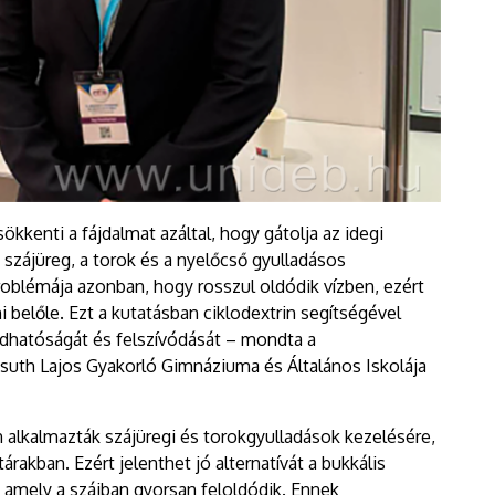
ökkenti a fájdalmat azáltal, hogy gátolja az idegi
 szájüreg, a torok és a nyelőcső gyulladásos
roblémája azonban, hogy rosszul oldódik vízben, ezért
belőle. Ezt a kutatásban ciklodextrin segítségével
oldhatóságát és felszívódását – mondta a
suth Lajos Gyakorló Gimnáziuma és Általános Iskolája
alkalmazták szájüregi és torokgyulladások kezelésére,
rakban. Ezért jelenthet jó alternatívát a bukkális
, amely a szájban gyorsan feloldódik. Ennek