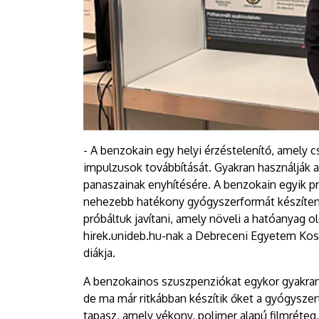
- A benzokain egy helyi érzéstelenítő, amely cs
impulzusok továbbítását. Gyakran használják a
panaszainak enyhítésére. A benzokain egyik p
nehezebb hatékony gyógyszerformát készíteni 
próbáltuk javítani, amely növeli a hatóanyag 
hirek.unideb.hu-nak a Debreceni Egyetem Kos
diákja.
A benzokainos szuszpenziókat egykor gyakran 
de ma már ritkábban készítik őket a gyógyszertá
tapasz, amely vékony, polimer alapú filmréteg