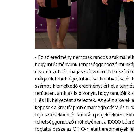
- Ez az eredmény nemcsak rangos szakmai eli
hogy intézményünk tehetséggondozó munkája
elkötelezett és magas színvonalú felkészítő 
diákjaink tehetsége, kitartása, kreativitása és
számos kiemelkedő eredményt ért el a term
területén, amit az is bizonyít, hogy tanulóink 
I. és III. helyezést szereztek. Az elért sikerek
képesek a kreatív problémamegoldásra és tud
fejlesztésekben és kutatási projektekben. Eb
tehetséggondozó műhelyében, a 10000 Lóerő 
foglalta össze az OTIO-n elért eredmények j