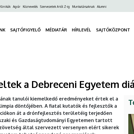
ő
Klinikák
Agrár
Köznevelés
Szervezetek A-tól Z-ig
Munkatársaknak
Alumni
gáció
INK
SAJTÓFIGYELŐ
MÉDIATÁR
HÍRLEVÉL
SAJTÓKÖZPONT
ltek a Debreceni Egyetem diá
ának tanulói kiemelkedő eredményeket értek el a
T
mpia döntőjében. A fiatal kutatók és fejlesztők a
ciókon át a drónfejlesztés területéig terjedően
űszaki és Gazdaságtudományi Egyetemen tartott
övetség által szervezett versenyen elért sikerek