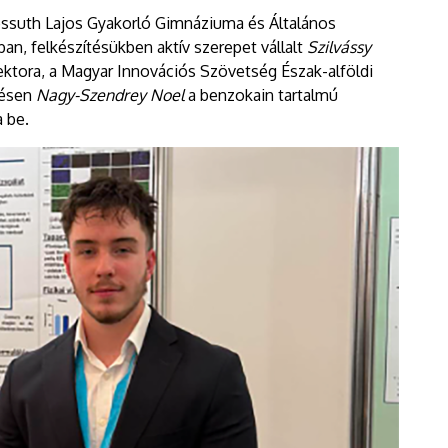
suth Lajos Gyakorló Gimnáziuma és Általános
an, felkészítésükben aktív szerepet vállalt
Szilvássy
ektora, a Magyar Innovációs Szövetség Észak-alföldi
tésen
Nagy-Szendrey Noel
a benzokain tartalmú
a be.