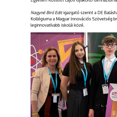
Egyetem Kossuth Lajos Gyakorló Gimnáziuma és
Nagyné Biró Edit
igazgató szerint a DE Balás
Kollégiuma a Magyar Innovációs Szövetség br
leginnovatívabb iskolái közé.