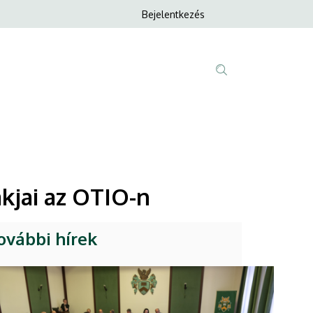
Anonim
Bejelentkezés
Nyelvvála
Felhasználói
fiók
menüje
Fő
Tartalom
navigáció
keresése
kjai az OTIO-n
ovábbi hírek