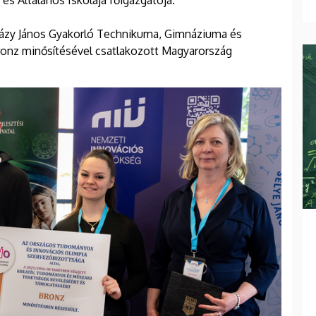
 Általános Iskolája főigazgatója.
házy János Gyakorló Technikuma, Gimnáziuma és
onz minősítésével csatlakozott Magyarország