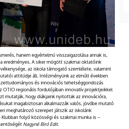
smerés, hanem egyértelmű visszaigazolása annak is,
 eredményes. A siker mögött szakmai oktatóink
tevékenysége, az iskola támogató szemlélete, valamint
 kutatói attitűdje áll. Intézményünk az elmúlt években
észettudományos és innovációs tehetséggondozás
az OTIO regionális fordulójában innovatív projektjeikkel
 azt mutatják, hogy diákjaink nyitottak az innovációra,
ásukat magabiztosan alkalmazzák valós, jövőbe mutató
ben meghatározó szerepet játszik az iskolánk
Klubban folyó közösségi és szakmai munka is –
elentőségét
Nagyné Biró Edit
.