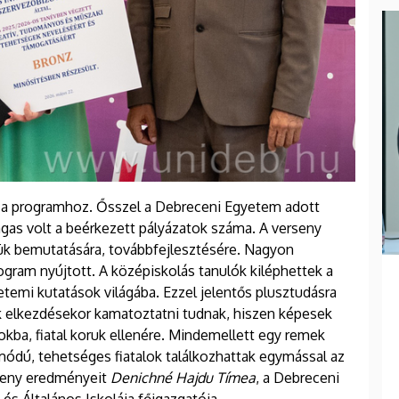
t a programhoz. Ősszel a Debreceni Egyetem adott
magas volt a beérkezett pályázatok száma. A verseny
ük bemutatására, továbbfejlesztésére. Nagyon
gram nyújtott. A középiskolás tanulók kiléphettek a
temi kutatások világába. Ezzel jelentős plusztudásra
k elkezdésekor kamatoztatni tudnak, hiszen képesek
ba, fiatal koruk ellenére. Mindemellett egy remek
dú, tehetséges fiatalok találkozhattak egymással az
rseny eredményeit
Denichné Hajdu Tímea
, a Debreceni