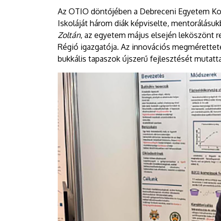
Az OTIO döntőjében a Debreceni Egyetem Kos
Iskoláját három diák képviselte, mentorálásukb
Zoltán
, az egyetem május elsején leköszönt r
Régió igazgatója. Az innovációs megmérette
bukkális tapaszok újszerű fejlesztését mutatt