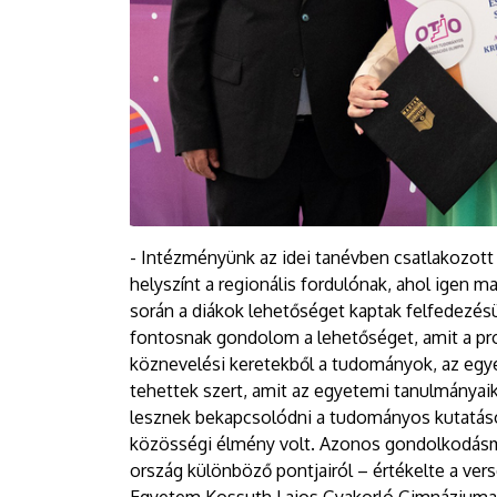
- Intézményünk az idei tanévben csatlakozot
helyszínt a regionális fordulónak, ahol igen 
során a diákok lehetőséget kaptak felfedezés
fontosnak gondolom a lehetőséget, amit a pro
köznevelési keretekből a tudományok, az egye
tehettek szert, amit az egyetemi tanulmányai
lesznek bekapcsolódni a tudományos kutatások
közösségi élmény volt. Azonos gondolkodásmó
ország különböző pontjairól – értékelte a ve