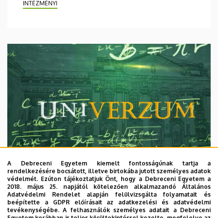
INTÉZMÉNYI
A Debreceni Egyetem kiemelt fontosságúnak tartja a
rendelkezésére bocsátott, illetve birtokába jutott személyes adatok
védelmét. Ezúton tájékoztatjuk Önt, hogy a Debreceni Egyetem a
2018. május 25. napjától kötelezően alkalmazandó Általános
Adatvédelmi Rendelet alapján felülvizsgálta folyamatait és
2026. augusztus 7.
beépítette a GDPR előírásait az adatkezelési és adatvédelmi
Univerzum: A Debreceni Egyetem
tevékenységébe. A felhasználók személyes adatait a Debreceni
Egyetem korábban is teljes körültekintéssel kezelte, megfelelve az