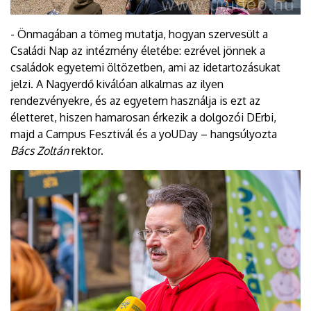
- Önmagában a tömeg mutatja, hogyan szervesült a
Családi Nap az intézmény életébe: ezrével jönnek a
családok egyetemi öltözetben, ami az idetartozásukat
jelzi. A Nagyerdő kiválóan alkalmas az ilyen
rendezvényekre, és az egyetem használja is ezt az
életteret, hiszen hamarosan érkezik a dolgozói DErbi,
majd a Campus Fesztivál és a yoUDay – hangsúlyozta
Bács Zoltán
rektor.