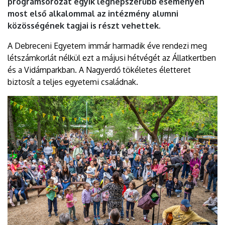
programsorozat egyik legnépszerűbb eseményén
most első alkalommal az intézmény alumni
közösségének tagjai is részt vehettek.
A Debreceni Egyetem immár harmadik éve rendezi meg
létszámkorlát nélkül ezt a májusi hétvégét az Állatkertben
és a Vidámparkban. A Nagyerdő tökéletes életteret
biztosít a teljes egyetemi családnak.