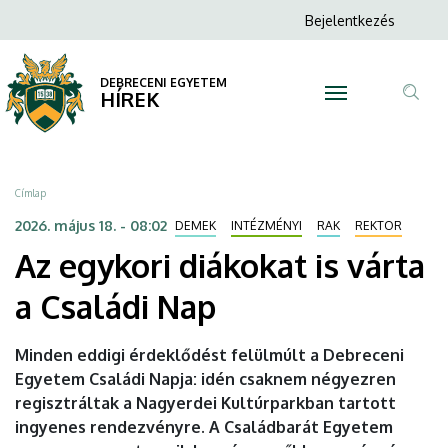
Az
Ugrás
Anonim
Bejelentkezés
a
N
Felhasználói
egykori
tartalomra
fiók
DEBRECENI EGYETEM
diákokat
HÍREK
menüje
Tar
is
ker
várta
Morzsa
Címlap
a
2026. május 18. - 08:02
DEMEK
INTÉZMÉNYI
RAK
REKTOR
Az egykori diákokat is várta
Családi
a Családi Nap
Nap
|
Minden eddigi érdeklődést felülmúlt a Debreceni
Egyetem Családi Napja: idén csaknem négyezren
DEBRECENI
regisztráltak a Nagyerdei Kultúrparkban tartott
EGYETEM
ingyenes rendezvényre. A Családbarát Egyetem