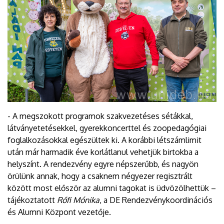
- A megszokott programok szakvezetéses sétákkal,
látványetetésekkel, gyerekkoncerttel és zoopedagógiai
foglalkozásokkal egészültek ki. A korábbi létszámlimit
után már harmadik éve korlátlanul vehetjük birtokba a
helyszínt. A rendezvény egyre népszerűbb, és nagyön
örülünk annak, hogy a csaknem négyezer regisztrált
között most először az alumni tagokat is üdvözölhettük –
tájékoztatott
Rőfi Mónika
, a DE Rendezvénykoordinációs
és Alumni Központ vezetője.