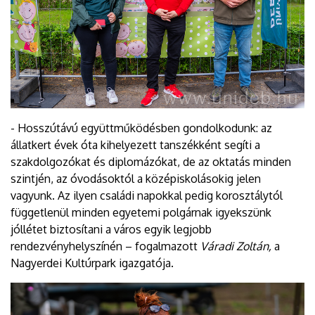
- Hosszútávú együttműködésben gondolkodunk: az
állatkert évek óta kihelyezett tanszékként segíti a
szakdolgozókat és diplomázókat, de az oktatás minden
szintjén, az óvodásoktól a középiskolásokig jelen
vagyunk. Az ilyen családi napokkal pedig korosztálytól
függetlenül minden egyetemi polgárnak igyekszünk
jóllétet biztosítani a város egyik legjobb
rendezvényhelyszínén – fogalmazott
Váradi Zoltán,
a
Nagyerdei Kultúrpark igazgatója.