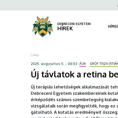
Új
Ugrás
Fels
a
navi
távlatok
tartalomra
a
DEBRECENI EGYETEM
HÍRE
HÍREK
retina
betegségeinek
Morzsa
Címlap
gyógyításában
2025. augusztus 5. - 08:53
ÁOK
GRÓF TISZA ISTV
|
Új távlatok a retina 
DEBRECENI
Új terápiás lehetőségek alkalmazását te
EGYETEM
Debreceni Egyetem szakembereinek kutat
érképződés számos szembetegség kialaku
vizsgálataik során megfigyelték, hogy ez
gátolható. A kutatás eredményeit összeg