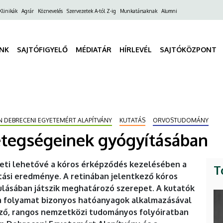
ő
Klinikák
Agrár
Köznevelés
Szervezetek A-tól Z-ig
Munkatársaknak
Alumni
gáció
INK
SAJTÓFIGYELŐ
MÉDIATÁR
HÍRLEVÉL
SAJTÓKÖZPONT
ÁN DEBRECENI EGYETEMÉRT ALAPÍTVÁNY
KUTATÁS
ORVOSTUDOMÁNY
betegségeinek gyógyításában
heti lehetővé a kóros érképződés kezelésében a
T
ási eredménye. A retinában jelentkező kóros
lásában játszik meghatározó szerepet. A kutatók
 a folyamat bizonyos hatóanyagok alkalmazásával
ző, rangos nemzetközi tudományos folyóiratban