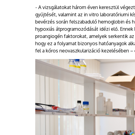
- A vizsgálatokat három éven keresztül végez
gyűjtését, valamint az in vitro laboratóriumi k
bevérzés során felszabaduló hemoglobin és h
hypoxiás átprogramozódását idézi elő. Ennek
proangiogén faktorokat, amelyek serkentik az
hogy ez a folyamat bizonyos hatóanyagok alka
fel a kóros neovaszkularizáció kezelésében 