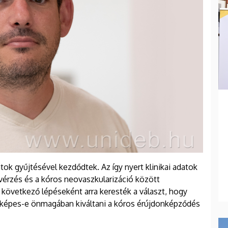
tok gyűjtésével kezdődtek. Az így nyert klinikai adatok
bevérzés és a kóros neovaszkularizáció között
 következő lépéseként arra keresték a választ, hogy
 képes-e önmagában kiváltani a kóros érújdonképződés