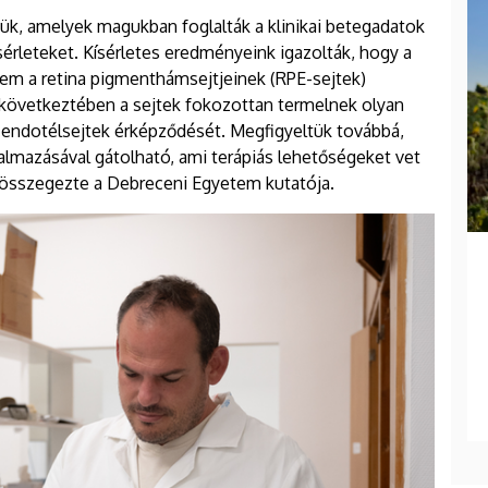
tük, amelyek magukban foglalták a klinikai betegadatok
ísérleteket. Kísérletes eredményeink igazolták, hogy a
em a retina pigmenthámsejtjeinek (RPE-sejtek)
 következtében a sejtek fokozottan termelnek olyan
 endotélsejtek érképződését. Megfigyeltük továbbá,
lmazásával gátolható, ami terápiás lehetőségeket vet
– összegezte a Debreceni Egyetem kutatója.