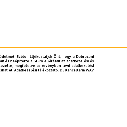
édelmét. Ezúton tájékoztatjuk Önt, hogy a Debreceni
it és beépítette a GDPR előírásait az adatkezelési és
kezelte, megfelelve az érvényben lévő adatkezelési
ashat el:
Adatkezelési tájékoztató.
DE Kancellária WAV