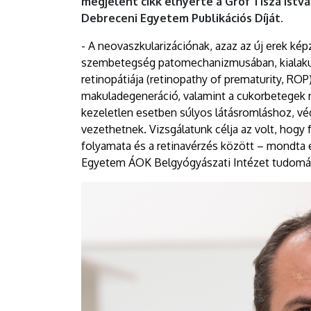
megjelent cikk elnyerte a Gróf Tisza Ist
Debreceni Egyetem Publikációs Díját.
- A neovaszkularizációnak, azaz az új erek k
szembetegség patomechanizmusában, kialakulá
retinopátiája (retinopathy of prematurity, ROP)
makuladegeneráció, valamint a cukorbetegek r
kezeletlen esetben súlyos látásromláshoz, vé
vezethetnek. Vizsgálatunk célja az volt, hogy
folyamata és a retinavérzés között – mondta 
Egyetem ÁOK Belgyógyászati Intézet tudomá