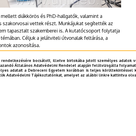
 mellett diákkörös és PhD-hallgatók, valamint a
zakorvosai vettek részt. Munkájukat segítették az
m tapasztalt szakemberei is. A kutatócsoport folytatja
émában. Céljuk a jelátviteli útvonalak feltárása, a
pontok azonosítása.
 rendelkezésére bocsátott, illetve birtokába jutott személyes adatok v
azandó Általános Adatvédelmi Rendelet alapján felülvizsgálta folyamata
yes adatait a Debreceni Egyetem korábban is teljes körültekintéssel 
tük Adatvédelmi Tájékoztatónkat, amelyet az alábbi linkre kattintva olv