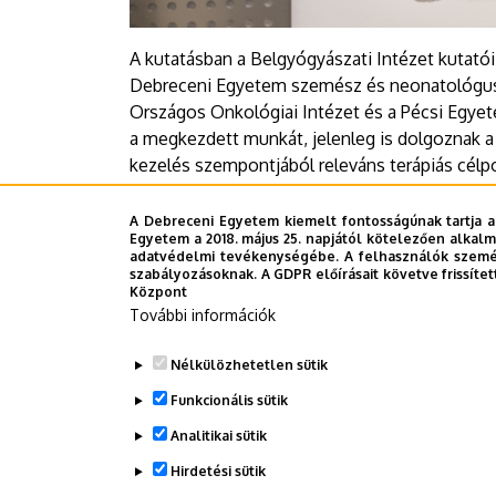
A kutatásban a Belgyógyászati Intézet kutatói
Debreceni Egyetem szemész és neonatológus s
Országos Onkológiai Intézet és a Pécsi Egyete
a megkezdett munkát, jelenleg is dolgoznak a t
kezelés szempontjából releváns terápiás cél
A Debreceni Egyetem kiemelt fontosságúnak tartja a
Sajtóközpont - CzA
Egyetem a 2018. május 25. napjától kötelezően alkalm
adatvédelmi tevékenységébe. A felhasználók személ
szabályozásoknak. A GDPR előírásait követve frissítet
Központ
További információk
Last update:
2025. 08. 05. 09:01
Nélkülözhetetlen sütik
Funkcionális sütik
Megosztás
Analitikai sütik
Hirdetési sütik