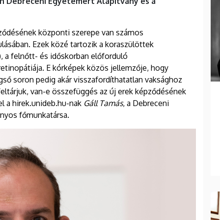
ván Debreceni Egyetemért Alapítvány és a
épződésének központi szerepe van számos
sában. Ezek közé tartozik a koraszülöttek
, a felnőtt- és időskorban előforduló
etinopátiája. E kórképek közös jellemzője, hogy
gső soron pedig akár visszafordíthatatlan vaksághoz
 feltárjuk, van-e összefüggés az új erek képződésének
el a hirek.unideb.hu-nak
Gáll Tamás
, a Debreceni
nyos főmunkatársa.