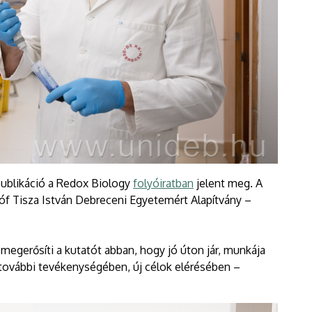
ublikáció a Redox Biology
folyóiratban
jelent meg. A
f Tisza István Debreceni Egyetemért Alapítvány –
megerősíti a kutatót abban, hogy jó úton jár, munkája
 további tevékenységében, új célok elérésében –