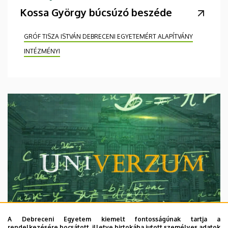
Kossa György búcsúzó beszéde
GRÓF TISZA ISTVÁN DEBRECENI EGYETEMÉRT ALAPÍTVÁNY
INTÉZMÉNYI
A Debreceni Egyetem kiemelt fontosságúnak tartja a
rendelkezésére bocsátott, illetve birtokába jutott személyes adatok