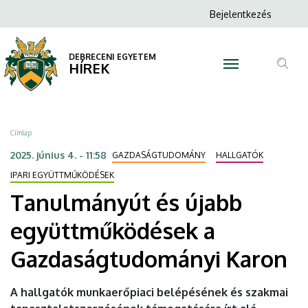
Tanulmányút
Ugrás
Anonim
Bejelentkezés
a
N
Felhasználói
és
tartalomra
fiók
DEBRECENI EGYETEM
újabb
HÍREK
menüje
Tar
együttműködések
ker
a
Morzsa
Címlap
Gazdaságtudományi
2025. június 4. - 11:58
GAZDASÁGTUDOMÁNY
HALLGATÓK
Karon
IPARI EGYÜTTMŰKÖDÉSEK
Tanulmányút és újabb
|
együttműködések a
DEBRECENI
Gazdaságtudományi Karon
EGYETEM
A hallgatók munkaerőpiaci belépésének és szakmai