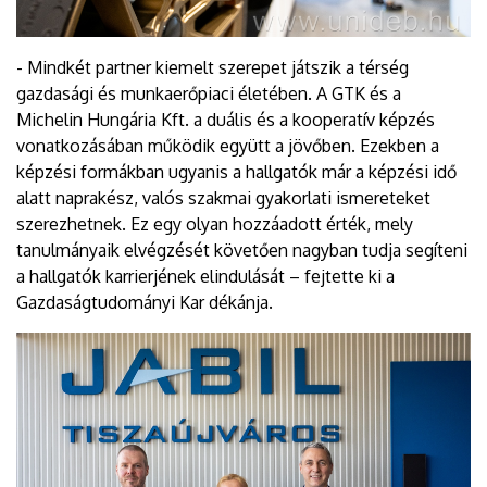
- Mindkét partner kiemelt szerepet játszik a térség
gazdasági és munkaerőpiaci életében. A GTK és a
Michelin Hungária Kft. a duális és a kooperatív képzés
vonatkozásában működik együtt a jövőben. Ezekben a
képzési formákban ugyanis a hallgatók már a képzési idő
alatt naprakész, valós szakmai gyakorlati ismereteket
szerezhetnek. Ez egy olyan hozzáadott érték, mely
tanulmányaik elvégzését követően nagyban tudja segíteni
a hallgatók karrierjének elindulását – fejtette ki a
Gazdaságtudományi Kar dékánja.