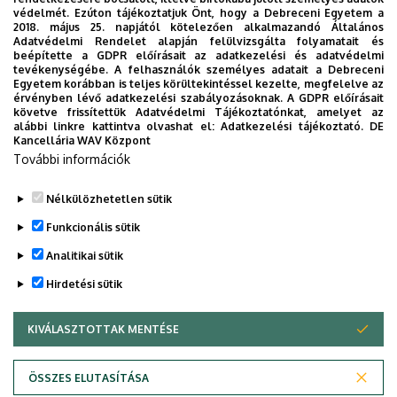
védelmét. Ezúton tájékoztatjuk Önt, hogy a Debreceni Egyetem a
2018. május 25. napjától kötelezően alkalmazandó Általános
Adatvédelmi Rendelet alapján felülvizsgálta folyamatait és
2026. augusztus 7.
beépítette a GDPR előírásait az adatkezelési és adatvédelmi
Univerzum: A Debreceni Egyetem
tevékenységébe. A felhasználók személyes adatait a Debreceni
Egyetem korábban is teljes körültekintéssel kezelte, megfelelve az
titkos receptjei
érvényben lévő adatkezelési szabályozásoknak. A GDPR előírásait
követve frissítettük Adatvédelmi Tájékoztatónkat, amelyet az
alábbi linkre kattintva olvashat el:
Adatkezelési tájékoztató.
DE
KUTATÁS
TUDOMÁNY
Kancellária WAV Központ
További információk
Nélkülözhetetlen sütik
Funkcionális sütik
Analitikai sütik
Hirdetési sütik
KIVÁLASZTOTTAK MENTÉSE
WITHDRAW CONSENT
DEBRECENI EGYETEM
ÖSSZES ELUTASÍTÁSA