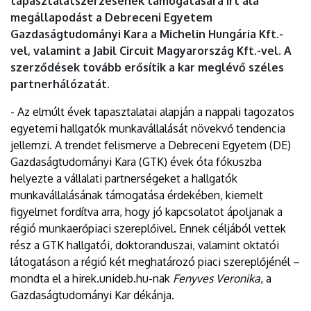
tapasztalatszerzésének támogatására írt alá
megállapodást a Debreceni Egyetem
Gazdaságtudományi Kara a Michelin Hungária Kft.-
vel, valamint a Jabil Circuit Magyarország Kft.-vel. A
szerződések tovább erősítik a kar meglévő széles
partnerhálózatát.
- Az elmúlt évek tapasztalatai alapján a nappali tagozatos
egyetemi hallgatók munkavállalását növekvő tendencia
jellemzi. A trendet felismerve a Debreceni Egyetem (DE)
Gazdaságtudományi Kara (GTK) évek óta fókuszba
helyezte a vállalati partnerségeket a hallgatók
munkavállalásának támogatása érdekében, kiemelt
figyelmet fordítva arra, hogy jó kapcsolatot ápoljanak a
régió munkaerőpiaci szereplőivel. Ennek céljából vettek
rész a GTK hallgatói, doktoranduszai, valamint oktatói
látogatáson a régió két meghatározó piaci szereplőjénél –
mondta el a hirek.unideb.hu-nak
Fenyves Veronika
, a
Gazdaságtudományi Kar dékánja.