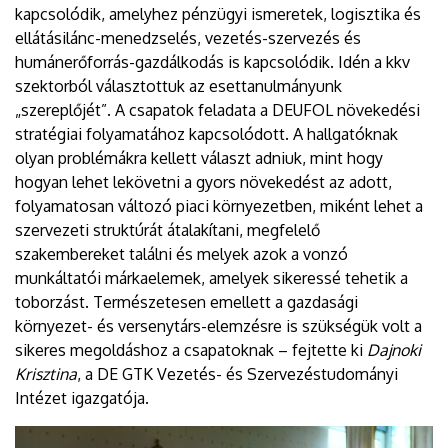
kapcsolódik, amelyhez pénzügyi ismeretek, logisztika és
ellátásilánc-menedzselés, vezetés-szervezés és
humánerőforrás-gazdálkodás is kapcsolódik. Idén a kkv
szektorból választottuk az esettanulmányunk
„szereplőjét”. A csapatok feladata a DEUFOL növekedési
stratégiai folyamatához kapcsolódott. A hallgatóknak
olyan problémákra kellett választ adniuk, mint hogy
hogyan lehet lekövetni a gyors növekedést az adott,
folyamatosan változó piaci környezetben, miként lehet a
szervezeti struktúrát átalakítani, megfelelő
szakembereket találni és melyek azok a vonzó
munkáltatói márkaelemek, amelyek sikeressé tehetik a
toborzást. Természetesen emellett a gazdasági
környezet- és versenytárs-elemzésre is szükségük volt a
sikeres megoldáshoz a csapatoknak – fejtette ki
Dajnoki
Krisztina
, a DE GTK Vezetés- és Szervezéstudományi
Intézet igazgatója.