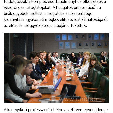
feldolgozzák a komplex esettanulmányt és elkészítsék a
vezetői összefoglalójukat. A hallgatók prezentációit a
bírák egyebek mellett a megoldás szakszerűsége,
kreativitása, gyakorlati megközelítése, realizálhatósága és
az előadás meggyőző ereje alapján értékelték.
A kar egykori professzoráról elnevezett versenyen idén az