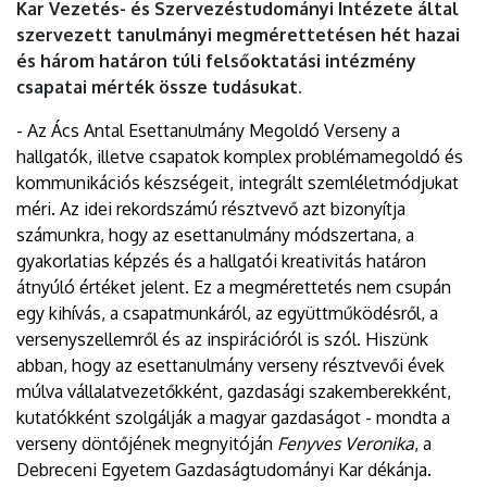
Kar Vezetés- és Szervezéstudományi Intézete által
szervezett tanulmányi megmérettetésen hét hazai
és három határon túli felsőoktatási intézmény
csapatai mérték össze tudásukat.
- Az Ács Antal Esettanulmány Megoldó Verseny a
hallgatók, illetve csapatok komplex problémamegoldó és
kommunikációs készségeit, integrált szemléletmódjukat
méri. Az idei rekordszámú résztvevő azt bizonyítja
számunkra, hogy az esettanulmány módszertana, a
gyakorlatias képzés és a hallgatói kreativitás határon
átnyúló értéket jelent. Ez a megmérettetés nem csupán
egy kihívás, a csapatmunkáról, az együttműködésről, a
versenyszellemről és az inspirációról is szól. Hiszünk
abban, hogy az esettanulmány verseny résztvevői évek
múlva vállalatvezetőkként, gazdasági szakemberekként,
kutatókként szolgálják a magyar gazdaságot - mondta a
verseny döntőjének megnyitóján
Fenyves Veronika
, a
Debreceni Egyetem Gazdaságtudományi Kar dékánja.