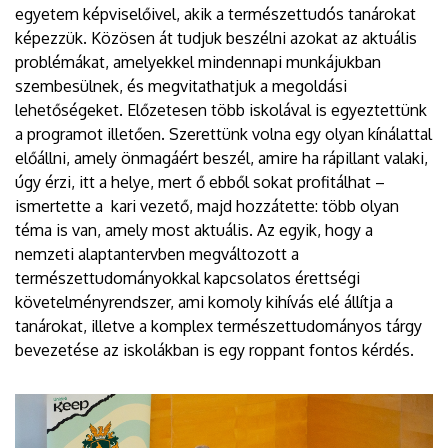
egyetem képviselőivel, akik a természettudós tanárokat
képezzük. Közösen át tudjuk beszélni azokat az aktuális
problémákat, amelyekkel mindennapi munkájukban
szembesülnek, és megvitathatjuk a megoldási
lehetőségeket. Előzetesen több iskolával is egyeztettünk
a programot illetően. Szerettünk volna egy olyan kínálattal
előállni, amely önmagáért beszél, amire ha rápillant valaki,
úgy érzi, itt a helye, mert ő ebből sokat profitálhat –
ismertette a kari vezető, majd hozzátette: több olyan
téma is van, amely most aktuális. Az egyik, hogy a
nemzeti alaptantervben megváltozott a
természettudományokkal kapcsolatos érettségi
követelményrendszer, ami komoly kihívás elé állítja a
tanárokat, illetve a komplex természettudományos tárgy
bevezetése az iskolákban is egy roppant fontos kérdés.