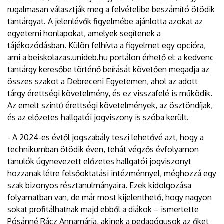
rugalmasan választják meg a felvételibe beszámító ötödik
tantárgyat. A jelenlévők figyelmébe ajánlotta azokat az
egyetemi honlapokat, amelyek segítenek a
tájékozódásban. Külön felhívta a figyelmet egy opcióra,
ami a beiskolazas.unideb.hu portálon érhető el: a kedvenc
tantárgy keresőbe történő beírását követően megadja az
összes szakot a Debreceni Egyetemen, ahol az adott
tárgy érettségi követelmény, és ez visszafelé is működik.
Az emelt szintű érettségi követelmények, az ösztöndíjak,
és az előzetes hallgatói jogviszony is szóba került.
- A 2024-es évtől jogszabály teszi lehetővé azt, hogy a
technikumban ötödik éven, tehát végzős évfolyamon
tanulók úgynevezett előzetes hallgatói jogviszonyt
hozzanak létre felsőoktatási intézménnyel, méghozzá egy
szak bizonyos résztanulmányaira. Ezek kidolgozása
folyamatban van, de már most kijelenthető, hogy nagyon
sokat profitálhatnak majd ebből a diákok – ismertette
Pósánné Rácz Annamária, akinek a pedagógusok az őket