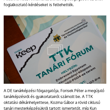
foglalkoztató kérdéseket is feltehették.
A DE tanárképzési főigazgatója, Forisek Péter a megújuló
tanárképzésről és gyakorlatairól számolt be. A TTK
oktatási dékánhelyettese, Kozma Gábor a rövid ciklusú
tanári mesterképzésükről tartott ismertetőt, míg Kun