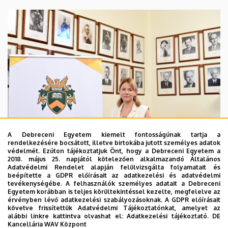
A Debreceni Egyetem kiemelt fontosságúnak tartja a
rendelkezésére bocsátott, illetve birtokába jutott személyes adatok
védelmét. Ezúton tájékoztatjuk Önt, hogy a Debreceni Egyetem a
2018. május 25. napjától kötelezően alkalmazandó Általános
Adatvédelmi Rendelet alapján felülvizsgálta folyamatait és
2026. augusztus 5.
beépítette a GDPR előírásait az adatkezelési és adatvédelmi
Hagyományőrzés és innováció a
tevékenységébe. A felhasználók személyes adatait a Debreceni
Egyetem korábban is teljes körültekintéssel kezelte, megfelelve az
Bölcsészettudományi Karon
érvényben lévő adatkezelési szabályozásoknak. A GDPR előírásait
követve frissítettük Adatvédelmi Tájékoztatónkat, amelyet az
alábbi linkre kattintva olvashat el:
Adatkezelési tájékoztató.
DE
BÖLCSÉSZETTUDOMÁNY
BTK
INTÉZMÉNYI
Kancellária WAV Központ