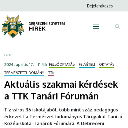
Aktuális
Ugrás
Anonim
Bejelentkezés
a
N
Felhasználói
szakmai
tartalomra
fiók
DEBRECENI EGYETEM
kérdések
HÍREK
menüje
Tar
a
ker
TTK
Morzsa
Címlap
Tanári
2024. április 17. - 11:46
FELSŐOKTATÁS
FELVÉTELI
OKTATÁS
Fórumán
TERMÉSZETTUDOMÁNY
TTK
Aktuális szakmai kérdések
|
a TTK Tanári Fórumán
DEBRECENI
EGYETEM
Tíz város 36 iskolájából, több mint száz pedagógus
érkezett a Természettudományos Tárgyakat Tanító
Középiskolai Tanárok Fórumára. A Debreceni