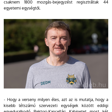
csaknem 1800 mozgás-bejegyzést regisztráltak 44
egyetemi egységtől.
- Hogy a verseny milyen éles, azt az is mutatja, hogy a
kisebb létszámú szervezeti egységek között eddigi
egyeduralkodó Rektori-Kancellári Kabinetet most két