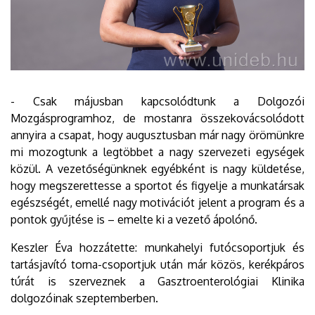
- Csak májusban kapcsolódtunk a Dolgozói
Mozgásprogramhoz, de mostanra összekovácsolódott
annyira a csapat, hogy augusztusban már nagy örömünkre
mi mozogtunk a legtöbbet a nagy szervezeti egységek
közül. A vezetőségünknek egyébként is nagy küldetése,
hogy megszerettesse a sportot és figyelje a munkatársak
egészségét, emellé nagy motivációt jelent a program és a
pontok gyűjtése is – emelte ki a vezető ápolónő.
Keszler Éva hozzátette: munkahelyi futócsoportjuk és
tartásjavító torna-csoportjuk után már közös, kerékpáros
túrát is szerveznek a Gasztroenterológiai Klinika
dolgozóinak szeptemberben.