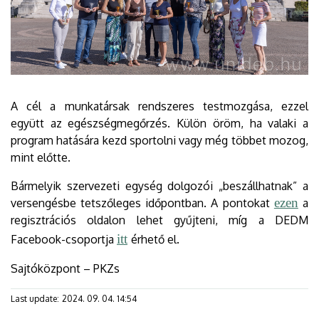
A cél a munkatársak rendszeres testmozgása, ezzel
együtt az egészségmegőrzés. Külön öröm, ha valaki a
program hatására kezd sportolni vagy még többet mozog,
mint előtte.
Bármelyik szervezeti egység dolgozói „beszállhatnak” a
ezen
versengésbe tetszőleges időpontban. A pontokat
a
regisztrációs oldalon lehet gyűjteni, míg a DEDM
itt
Facebook-csoportja
érhető el.
Sajtóközpont – PKZs
Last update:
2024. 09. 04. 14:54