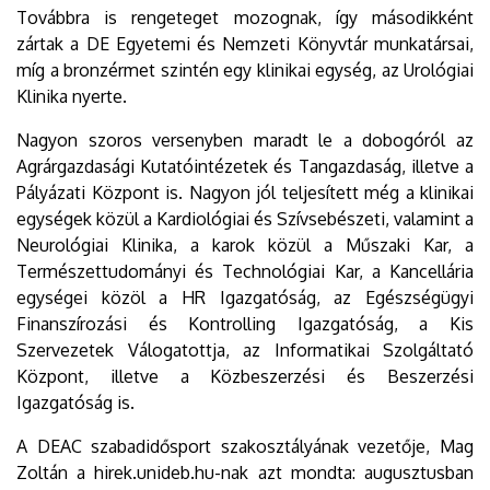
Továbbra is rengeteget mozognak, így másodikként
zártak a DE Egyetemi és Nemzeti Könyvtár munkatársai,
míg a bronzérmet szintén egy klinikai egység, az Urológiai
Klinika nyerte.
Nagyon szoros versenyben maradt le a dobogóról az
Agrárgazdasági Kutatóintézetek és Tangazdaság, illetve a
Pályázati Központ is. Nagyon jól teljesített még a klinikai
egységek közül a Kardiológiai és Szívsebészeti, valamint a
Neurológiai Klinika, a karok közül a Műszaki Kar, a
Természettudományi és Technológiai Kar, a Kancellária
egységei közöl a HR Igazgatóság, az Egészségügyi
Finanszírozási és Kontrolling Igazgatóság, a Kis
Szervezetek Válogatottja, az Informatikai Szolgáltató
Központ, illetve a Közbeszerzési és Beszerzési
Igazgatóság is.
A DEAC szabadidősport szakosztályának vezetője, Mag
Zoltán a hirek.unideb.hu-nak azt mondta: augusztusban