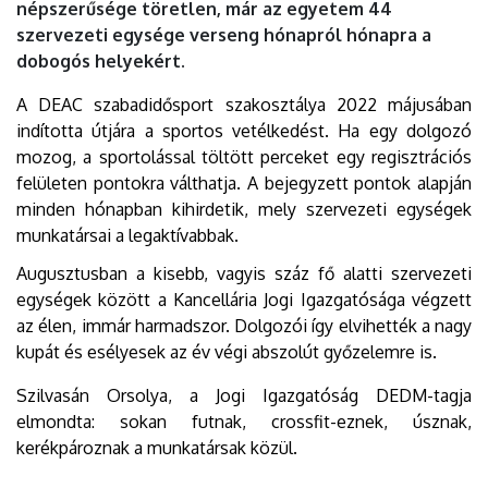
népszerűsége töretlen, már az egyetem 44
szervezeti egysége verseng hónapról hónapra a
dobogós helyekért.
A DEAC szabadidősport szakosztálya 2022 májusában
indította útjára a sportos vetélkedést. Ha egy dolgozó
mozog, a sportolással töltött perceket egy regisztrációs
felületen pontokra válthatja. A bejegyzett pontok alapján
minden hónapban kihirdetik, mely szervezeti egységek
munkatársai a legaktívabbak.
Augusztusban a kisebb, vagyis száz fő alatti szervezeti
egységek között a Kancellária Jogi Igazgatósága végzett
az élen, immár harmadszor. Dolgozói így elvihették a nagy
kupát és esélyesek az év végi abszolút győzelemre is.
Szilvasán Orsolya, a Jogi Igazgatóság DEDM-tagja
elmondta: sokan futnak, crossfit-eznek, úsznak,
kerékpároznak a munkatársak közül.