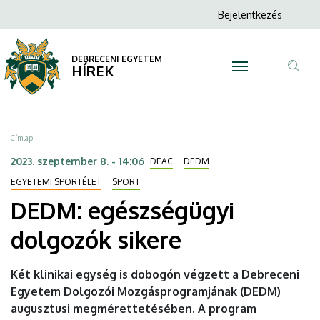
DEDM:
Ugrás
Anonim
Bejelentkezés
a
N
Felhasználói
egészségügyi
tartalomra
fiók
DEBRECENI EGYETEM
dolgozók
HÍREK
menüje
Tar
sikere
ker
|
Morzsa
Címlap
DEBRECENI
2023. szeptember 8. - 14:06
DEAC
DEDM
EGYETEM
EGYETEMI SPORTÉLET
SPORT
DEDM: egészségügyi
dolgozók sikere
Két klinikai egység is dobogón végzett a Debreceni
Egyetem Dolgozói Mozgásprogramjának (DEDM)
augusztusi megmérettetésében. A program