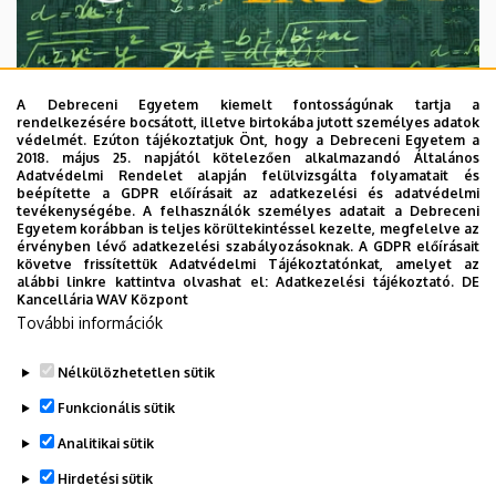
A Debreceni Egyetem kiemelt fontosságúnak tartja a
rendelkezésére bocsátott, illetve birtokába jutott személyes adatok
védelmét. Ezúton tájékoztatjuk Önt, hogy a Debreceni Egyetem a
2018. május 25. napjától kötelezően alkalmazandó Általános
Adatvédelmi Rendelet alapján felülvizsgálta folyamatait és
2026. augusztus 7.
beépítette a GDPR előírásait az adatkezelési és adatvédelmi
Univerzum: A Debreceni Egyetem
tevékenységébe. A felhasználók személyes adatait a Debreceni
Egyetem korábban is teljes körültekintéssel kezelte, megfelelve az
titkos receptjei
érvényben lévő adatkezelési szabályozásoknak. A GDPR előírásait
követve frissítettük Adatvédelmi Tájékoztatónkat, amelyet az
alábbi linkre kattintva olvashat el:
Adatkezelési tájékoztató.
DE
KUTATÁS
TUDOMÁNY
Kancellária WAV Központ
További információk
Nélkülözhetetlen sütik
Funkcionális sütik
Analitikai sütik
Hirdetési sütik