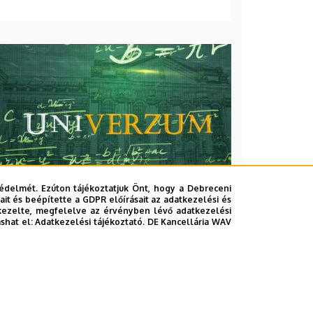
édelmét. Ezúton tájékoztatjuk Önt, hogy a Debreceni
it és beépítette a GDPR előírásait az adatkezelési és
kezelte, megfelelve az érvényben lévő adatkezelési
ashat el:
Adatkezelési tájékoztató.
DE Kancellária WAV
2026. augusztus 7.
Univerzum: A Debreceni
Egyetem titkos receptjei
KUTATÁS
TUDOMÁNY