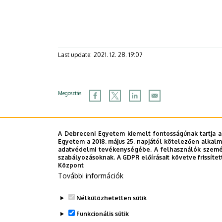
Last update:
2021. 12. 28. 19:07
Megosztás
A Debreceni Egyetem kiemelt fontosságúnak tartja a
Egyetem a 2018. május 25. napjától kötelezően alkalm
adatvédelmi tevékenységébe. A felhasználók személ
szabályozásoknak. A GDPR előírásait követve frissítet
Központ
További információk
Nélkülözhetetlen sütik
Funkcionális sütik