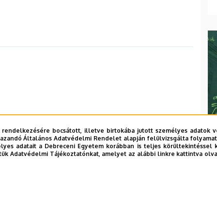
 rendelkezésére bocsátott, illetve birtokába jutott személyes adatok v
azandó Általános Adatvédelmi Rendelet alapján felülvizsgálta folyamata
yes adatait a Debreceni Egyetem korábban is teljes körültekintéssel 
tük Adatvédelmi Tájékoztatónkat, amelyet az alábbi linkre kattintva olv