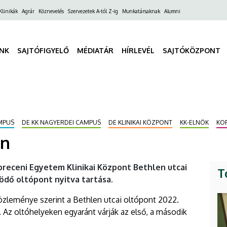
ő
Klinikák
Agrár
Köznevelés
Szervezetek A-tól Z-ig
Munkatársaknak
Alumni
gáció
INK
SAJTÓFIGYELŐ
MÉDIATÁR
HÍRLEVÉL
SAJTÓKÖZPONT
MPUS
DE KK NAGYERDEI CAMPUS
DE KLINIKAI KÖZPONT
KK-ELNÖK
KO
on
breceni Egyetem Klinikai Központ Bethlen utcai
T
dő oltópont nyitva tartása.
zleménye szerint a Bethlen utcai oltópont 2022.
va. Az oltóhelyeken egyaránt várják az első, a második