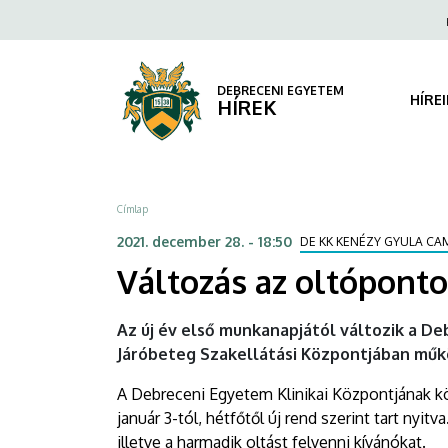
Változás
Ugrás
Fels
a
navi
az
tartalomra
oltóponton
DEBRECENI EGYETEM
HÍRE
HÍREK
|
DEBRECENI
Morzsa
Címlap
EGYETEM
2021. december 28. - 18:50
DE KK KENÉZY GYULA CA
Változás az oltópont
Az új év első munkanapjától változik a De
Járóbeteg Szakellátási Központjában műkö
A Debreceni Egyetem Klinikai Központjának kö
január 3-tól, hétfőtől új rend szerint tart nyit
illetve a harmadik oltást felvenni kívánókat.