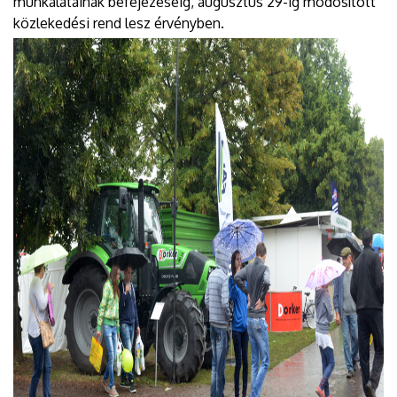
munkálatainak befejezéséig, augusztus 29-ig módosított
közlekedési rend lesz érvényben.