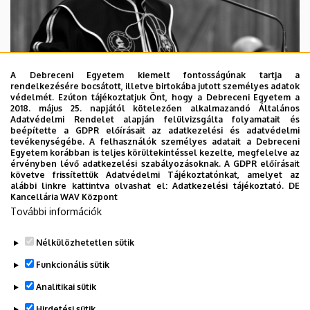
A Debreceni Egyetem kiemelt fontosságúnak tartja a
rendelkezésére bocsátott, illetve birtokába jutott személyes adatok
védelmét. Ezúton tájékoztatjuk Önt, hogy a Debreceni Egyetem a
2018. május 25. napjától kötelezően alkalmazandó Általános
Adatvédelmi Rendelet alapján felülvizsgálta folyamatait és
2026. augusztus 5.
beépítette a GDPR előírásait az adatkezelési és adatvédelmi
Díszdoktorát gyászolja a Debreceni
tevékenységébe. A felhasználók személyes adatait a Debreceni
Egyetem korábban is teljes körültekintéssel kezelte, megfelelve az
Egyetem
érvényben lévő adatkezelési szabályozásoknak. A GDPR előírásait
követve frissítettük Adatvédelmi Tájékoztatónkat, amelyet az
alábbi linkre kattintva olvashat el:
Adatkezelési tájékoztató.
DE
INTÉZMÉNYI
TTK
TUDOMÁNY
Kancellária WAV Központ
További információk
Nélkülözhetetlen sütik
Funkcionális sütik
Analitikai sütik
Hirdetési sütik