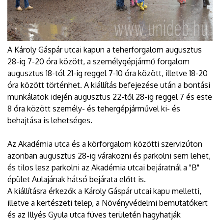
A Károly Gáspár utcai kapun a teherforgalom augusztus
28-ig 7-20 óra között, a személygépjármű forgalom
augusztus 18-tól 21-ig reggel 7-10 óra között, illetve 18-20
óra között történhet. A kiállítás befejezése után a bontási
munkálatok idején augusztus 22-től 28-ig reggel 7 és este
8 óra között személy- és tehergépjárművel ki- és
behajtása is lehetséges.
Az Akadémia utca és a körforgalom közötti szervizúton
azonban augusztus 28-ig várakozni és parkolni sem lehet,
és tilos lesz parkolni az Akadémia utcai bejáratnál a "B"
épület Aulajának hátsó bejárata előtt is.
A kiállításra érkezők a Károly Gáspár utcai kapu melletti,
illetve a kertészeti telep, a Növényvédelmi bemutatókert
és az Illyés Gyula utca füves területén hagyhatják