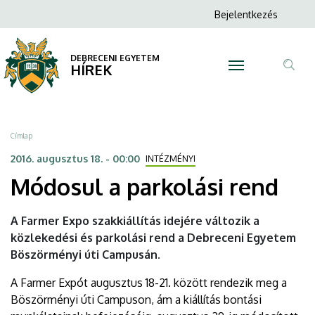
Módosul
Ugrás
Anonim
Bejelentkezés
a
N
Felhasználói
a
tartalomra
fiók
DEBRECENI EGYETEM
parkolási
HÍREK
menüje
Tar
rend
ker
|
Morzsa
Címlap
DEBRECENI
2016. augusztus 18. - 00:00
INTÉZMÉNYI
Módosul a parkolási rend
EGYETEM
A Farmer Expo szakkiállítás idejére változik a
közlekedési és parkolási rend a Debreceni Egyetem
Böszörményi úti Campusán.
A Farmer Expót augusztus 18-21. között rendezik meg a
Böszörményi úti Campuson, ám a kiállítás bontási