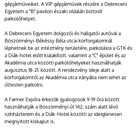
gépjárműveiket. A VIP gépjárművek részére a Debreceni
Egyetem a "B" pavilon északi oldalán biztosít
parkolóhelyet.
A Debreceni Egyetem dolgozói és hallgatói autóval a
Böszörményi-Békéssy Béla utcai körforgalomnál
léphetnek be az intézmény területére, parkolásra a GTK és
a Diák-hotel előtt kialakított, valamint a "C" épület és az
Akadémia utca közötti parkolóhelyeket használhatják
augusztus 18-21. között. A rendezvény ideje alatt a
körforgalomtól az Akadémia utca irányába nem lehet az
úttesten parkolni.
A Farmer Expóra érkezők gyalogosok 9-19 óra között
használhatják a Böszörményi út 142. szám alatt lévő
színházterem és a Diák-Hotel közötti az ideiglenesen
megnyitott kiskaput is.