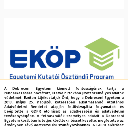
A Debreceni Egyetem kiemelt fontosságúnak tartja a
rendelkezésére bocsátott, illetve birtokába jutott személyes adatok
védelmét. Ezúton tájékoztatjuk Önt, hogy a Debreceni Egyetem a
2018. május 25. napjától kötelezően alkalmazandó Általános
Adatvédelmi Rendelet alapján felülvizsgálta folyamatait és
2026. augusztus 6.
beépítette a GDPR előírásait az adatkezelési és adatvédelmi
Ösztöndíj a tudományos munka
tevékenységébe. A felhasználók személyes adatait a Debreceni
Egyetem korábban is teljes körültekintéssel kezelte, megfelelve az
támogatására
érvényben lévő adatkezelési szabályozásoknak. A GDPR előírásait