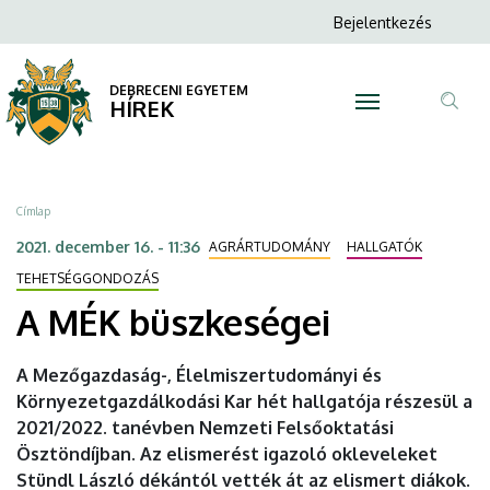
A
Ugrás
Anonim
Bejelentkezés
a
N
Felhasználói
MÉK
tartalomra
fiók
DEBRECENI EGYETEM
büszkeségei
HÍREK
menüje
Tar
|
ker
DEBRECENI
Morzsa
Címlap
EGYETEM
2021. december 16. - 11:36
AGRÁRTUDOMÁNY
HALLGATÓK
TEHETSÉGGONDOZÁS
A MÉK büszkeségei
A Mezőgazdaság-, Élelmiszertudományi és
Környezetgazdálkodási Kar hét hallgatója részesül a
2021/2022. tanévben Nemzeti Felsőoktatási
Ösztöndíjban. Az elismerést igazoló okleveleket
Stündl László dékántól vették át az elismert diákok.