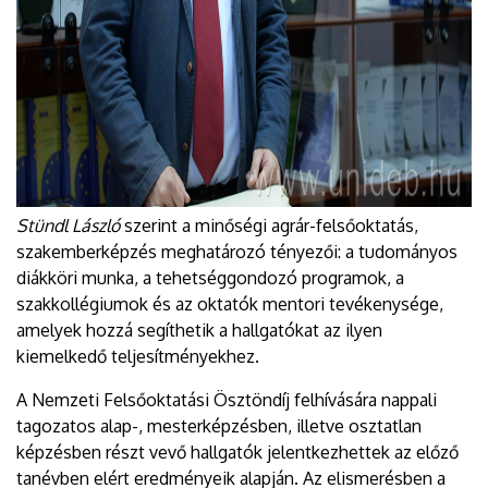
Stündl László
szerint a minőségi agrár-felsőoktatás,
szakemberképzés meghatározó tényezői: a tudományos
diákköri munka, a tehetséggondozó programok, a
szakkollégiumok és az oktatók mentori tevékenysége,
amelyek hozzá segíthetik a hallgatókat az ilyen
kiemelkedő teljesítményekhez.
A Nemzeti Felsőoktatási Ösztöndíj felhívására nappali
tagozatos alap-, mesterképzésben, illetve osztatlan
képzésben részt vevő hallgatók jelentkezhettek az előző
tanévben elért eredményeik alapján. Az elismerésben a