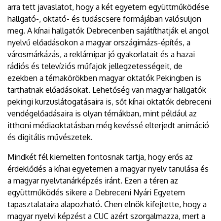
arra tett javaslatot, hogy a két egyetem együttműködése
hallgató-, oktató- és tudáscsere formájában valósuljon
meg. A kínai hallgatók Debrecenben sajátíthatják el angol
nyelvű előadásokon a magyar országimázs-építés, a
városmárkázás, a reklámipar jó gyakorlatait és a hazai
rádiós és televíziós műfajok jellegzetességeit, de
ezekben a témakörökben magyar oktatók Pekingben is
tarthatnak előadásokat. Lehetőség van magyar hallgatók
pekingi kurzuslátogatásaira is, sőt kínai oktatók debreceni
vendégelőadásaira is olyan témákban, mint például az
itthoni médiaoktatásban még kevéssé elterjedt animáció
és digitális művészetek.
Mindkét fél kiemelten fontosnak tartja, hogy erős az
érdeklődés a kínai egyetemen a magyar nyelv tanulása és
a magyar nyelvtanárképzés iránt. Ezen a téren az
együttműködés sikere a Debreceni Nyári Egyetem
tapasztalataira alapozható. Chen elnök kifejtette, hogy a
magyar nyelvi képzést a CUC azért szorgalmazza, mert a