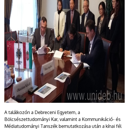
A találkozón a Debreceni Egyetem, a
Bölcsészettudományi Kar, valamint a Kommunikáció- és
Médiatudományi Tanszék bemutatkozása után a kínai fél