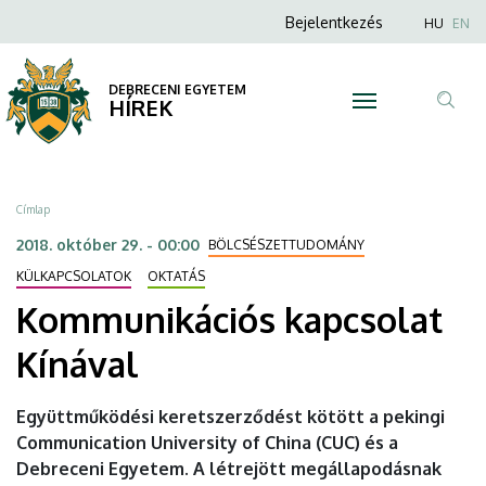
Kommunikációs
Ugrás
Anonim
Nyel
Bejelentkezés
HU
EN
a
Felhasználói
kapcsolat
tartalomra
fiók
DEBRECENI EGYETEM
Kínával
HÍREK
menüje
Tar
|
ker
DEBRECENI
Morzsa
Címlap
EGYETEM
2018. október 29. - 00:00
BÖLCSÉSZETTUDOMÁNY
KÜLKAPCSOLATOK
OKTATÁS
Kommunikációs kapcsolat
Kínával
Együttműködési keretszerződést kötött a pekingi
Communication University of China (CUC) és a
Debreceni Egyetem. A létrejött megállapodásnak