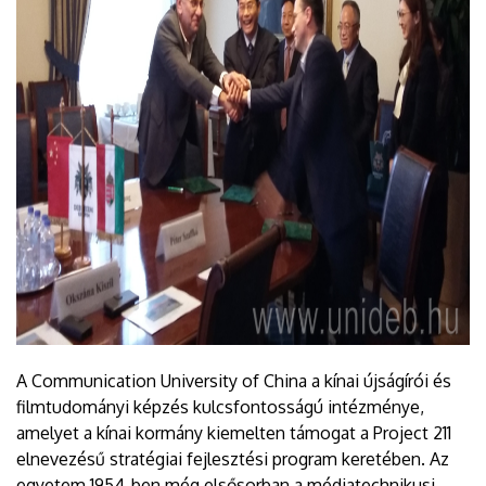
A Communication University of China a kínai újságírói és
filmtudományi képzés kulcsfontosságú intézménye,
amelyet a kínai kormány kiemelten támogat a Project 211
elnevezésű stratégiai fejlesztési program keretében. Az
egyetem 1954-ben még elsősorban a médiatechnikusi