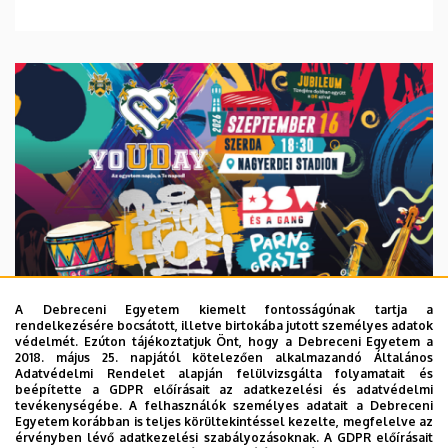
A Debreceni Egyetem kiemelt fontosságúnak tartja a
rendelkezésére bocsátott, illetve birtokába jutott személyes adatok
védelmét. Ezúton tájékoztatjuk Önt, hogy a Debreceni Egyetem a
2018. május 25. napjától kötelezően alkalmazandó Általános
Adatvédelmi Rendelet alapján felülvizsgálta folyamatait és
2026. augusztus 6.
beépítette a GDPR előírásait az adatkezelési és adatvédelmi
Közeleg a 10. yoUDay, hazai sztárok
tevékenységébe. A felhasználók személyes adatait a Debreceni
Egyetem korábban is teljes körültekintéssel kezelte, megfelelve az
a láthatáron
érvényben lévő adatkezelési szabályozásoknak. A GDPR előírásait