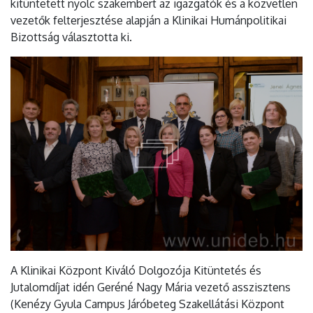
kitüntetett nyolc szakembert az igazgatók és a közvetlen
vezetők felterjesztése alapján a Klinikai Humánpolitikai
Bizottság választotta ki.
A Klinikai Központ Kiváló Dolgozója Kitüntetés és
Jutalomdíjat idén Geréné Nagy Mária vezető asszisztens
(Kenézy Gyula Campus Járóbeteg Szakellátási Központ