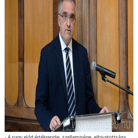
- A nagy előd értékrendje, szellemisége, elhivatottsága