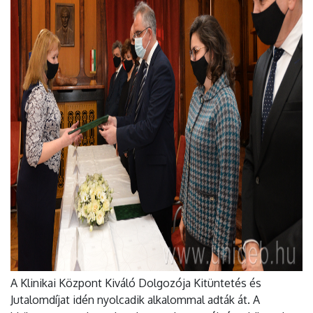
A Klinikai Központ Kiváló Dolgozója Kitüntetés és
Jutalomdíjat idén nyolcadik alkalommal adták át. A