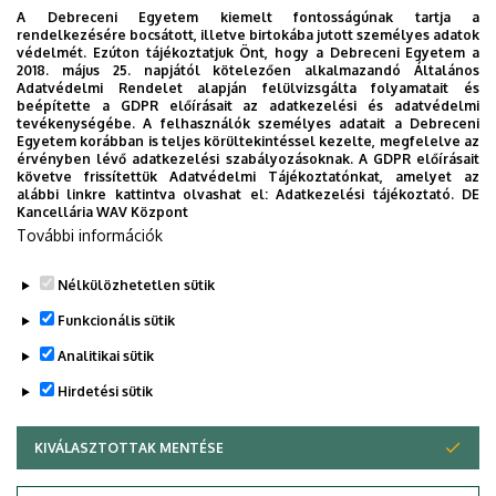
A Debreceni Egyetem kiemelt fontosságúnak tartja a
rendelkezésére bocsátott, illetve birtokába jutott személyes adatok
védelmét. Ezúton tájékoztatjuk Önt, hogy a Debreceni Egyetem a
2018. május 25. napjától kötelezően alkalmazandó Általános
Adatvédelmi Rendelet alapján felülvizsgálta folyamatait és
2026. augusztus 7.
beépítette a GDPR előírásait az adatkezelési és adatvédelmi
Univerzum: A Debreceni Egyetem
tevékenységébe. A felhasználók személyes adatait a Debreceni
Egyetem korábban is teljes körültekintéssel kezelte, megfelelve az
titkos receptjei
érvényben lévő adatkezelési szabályozásoknak. A GDPR előírásait
követve frissítettük Adatvédelmi Tájékoztatónkat, amelyet az
alábbi linkre kattintva olvashat el:
Adatkezelési tájékoztató.
DE
KUTATÁS
TUDOMÁNY
Kancellária WAV Központ
További információk
Nélkülözhetetlen sütik
Funkcionális sütik
Analitikai sütik
Hirdetési sütik
KIVÁLASZTOTTAK MENTÉSE
WITHDRAW CONSENT
DEBRECENI EGYETEM