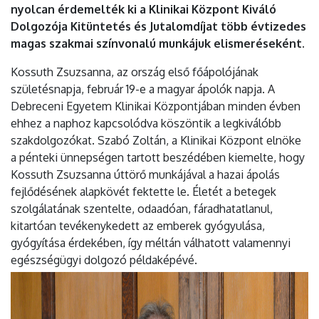
nyolcan érdemelték ki a Klinikai Központ Kiváló
Dolgozója Kitüntetés és Jutalomdíjat több évtizedes
magas szakmai színvonalú munkájuk elismeréseként.
Kossuth Zsuzsanna, az ország első főápolójának
születésnapja, február 19-e a magyar ápolók napja. A
Debreceni Egyetem Klinikai Központjában minden évben
ehhez a naphoz kapcsolódva köszöntik a legkiválóbb
szakdolgozókat. Szabó Zoltán, a Klinikai Központ elnöke
a pénteki ünnepségen tartott beszédében kiemelte, hogy
Kossuth Zsuzsanna úttörő munkájával a hazai ápolás
fejlődésének alapkövét fektette le. Életét a betegek
szolgálatának szentelte, odaadóan, fáradhatatlanul,
kitartóan tevékenykedett az emberek gyógyulása,
gyógyítása érdekében, így méltán válhatott valamennyi
egészségügyi dolgozó példaképévé.