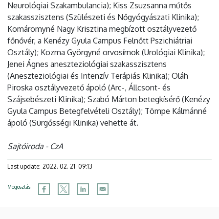
Neurológiai Szakambulancia); Kiss Zsuzsanna műtős
szakasszisztens (Szülészeti és Nőgyógyászati Klinika);
Komáromyné Nagy Krisztina megbízott osztályvezető
főnővér, a Kenézy Gyula Campus Felnőtt Pszichiátriai
Osztály); Kozma Györgyné orvosírnok (Urológiai Klinika);
Jenei Ágnes aneszteziológiai szakasszisztens
(Aneszteziológiai és Intenzív Terápiás Klinika); Oláh
Piroska osztályvezető ápoló (Arc-, Állcsont- és
Szájsebészeti Klinika); Szabó Márton betegkísérő (Kenézy
Gyula Campus Betegfelvételi Osztály); Tömpe Kálmánné
ápoló (Sürgősségi Klinika) vehette át.
Sajtóiroda - CzA
Last update:
2022. 02. 21. 09:13
Megosztás