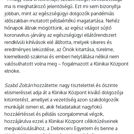
ma is meghatározó jelentőségű. Ezt mi sem bizonyítja
jobban, mint az egészségügyi dolgozók pandémiás
időszakban mutatott példaértékű magatartása. Nehéz
hónapok állnak mögöttünk, az egész világot sújtó
koronavírus-járvány az egészségügyi ellátórendszert
rendkívüli kihívások elé állította, melyek sikeres és
eredményes leküzdése, az Önök kitartása, türelme,
kiemelkedő szakmai és emberi helytállása nélkül nem
valósulhatott volna meg – fogalmazott a Klinikai Központ
elnöke.
Szabó Zoltán
hozzátette: nagy tisztelettel és őszinte
elismeréssel adja át a Klinikai Központ kiváló dolgozója
kitüntetést, amellyel a vezetőség azon szakdolgozók
munkáját ismeri el, akik feladataikat nagyfokú
hozzáértéssel és példás szorgalommal végzik,
hozzájárulva ezzel a Klinikai Központ célkitűzéseinek
megvalósulásához, a Debreceni Egyetem és benne a