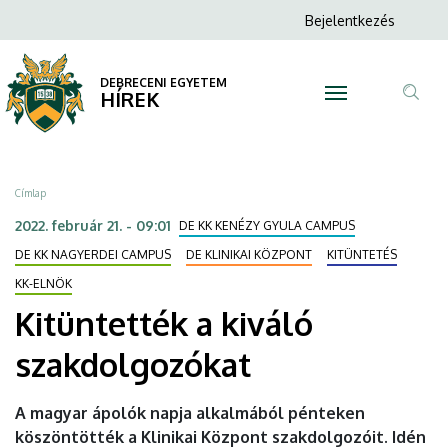
Kitüntették
Ugrás
Anonim
Bejelentkezés
a
N
Felhasználói
a
tartalomra
fiók
DEBRECENI EGYETEM
kiváló
HÍREK
menüje
Tar
szakdolgozókat
ker
|
Morzsa
Címlap
DEBRECENI
2022. február 21. - 09:01
DE KK KENÉZY GYULA CAMPUS
EGYETEM
DE KK NAGYERDEI CAMPUS
DE KLINIKAI KÖZPONT
KITÜNTETÉS
KK-ELNÖK
Kitüntették a kiváló
szakdolgozókat
A magyar ápolók napja alkalmából pénteken
köszöntötték a Klinikai Központ szakdolgozóit. Idén