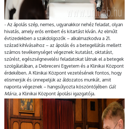
- Az ápolás szép, nemes, ugyanakkor nehéz feladat, olyan
hivatás, amely erős embert és kitartást kíván. Az elmúlt
évtizedekben a szakdolgozók – alkalmazkodva a 21.
század kihívásaihoz – az ápolás és a betegellátás mellett
számos tevékenységet végeznek: kutatást, oktatást,
szűrést, egészségnevelési feladatokat látnak el a betegek
szolgálatában, a Debreceni Egyetem és a Klinikai Központ
érdekében. A Klinikai Központ vezetésének fontos, hogy
elismerjük és ünnepeljük az áldozatos munkát, amit
naponta végeznek – hangsúlyozta köszöntőjében
Gál
Mária
, a Klinikai Központ ápolási igazgatója.