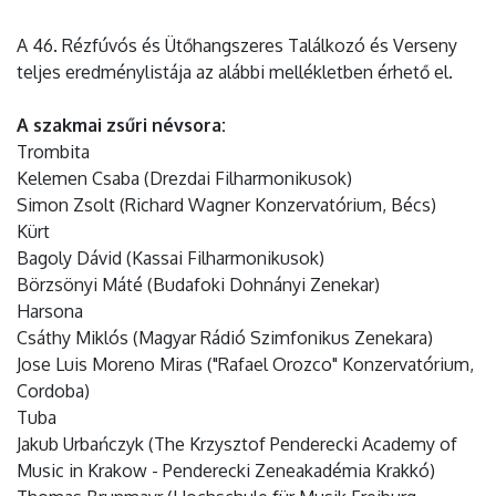
A 46. Rézfúvós és Ütőhangszeres Találkozó és Verseny
teljes eredménylistája az alábbi mellékletben érhető el.
A szakmai zsűri névsora:
Trombita
Kelemen Csaba (Drezdai Filharmonikusok)
Simon Zsolt (Richard Wagner Konzervatórium, Bécs)
Kürt
Bagoly Dávid (Kassai Filharmonikusok)
Börzsönyi Máté (Budafoki Dohnányi Zenekar)
Harsona
Csáthy Miklós (Magyar Rádió Szimfonikus Zenekara)
Jose Luis Moreno Miras ("Rafael Orozco" Konzervatórium,
Cordoba)
Tuba
Jakub Urbańczyk (The Krzysztof Penderecki Academy of
Music in Krakow - Penderecki Zeneakadémia Krakkó)