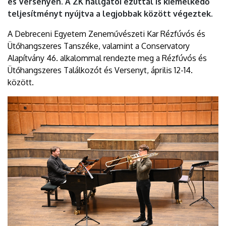
és Versenyen. A ZK hallgatói ezúttal is kiemelkedő
teljesítményt nyújtva a legjobbak között végeztek.
A Debreceni Egyetem Zeneművészeti Kar Rézfúvós és
Ütőhangszeres Tanszéke, valamint a Conservatory
Alapítvány 46. alkalommal rendezte meg a Rézfúvós és
Ütőhangszeres Találkozót és Versenyt, április 12-14.
között.