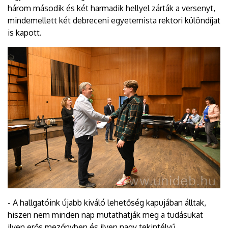
három második és két harmadik hellyel zárták a versenyt,
mindemellett két debreceni egyetemista rektori különdíjat
is kapott.
- A hallgatóink újabb kiváló lehetőség kapujában álltak,
hiszen nem minden nap mutathatják meg a tudásukat
ilyen erős mezőnyben és ilyen nagy tekintélyű