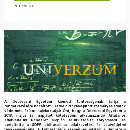
INTÉZMÉNYI
A Debreceni Egyetem kiemelt fontosságúnak tartja a
rendelkezésére bocsátott, illetve birtokába jutott személyes adatok
védelmét. Ezúton tájékoztatjuk Önt, hogy a Debreceni Egyetem a
2018. május 25. napjától kötelezően alkalmazandó Általános
Adatvédelmi Rendelet alapján felülvizsgálta folyamatait és
2026. augusztus 7.
beépítette a GDPR előírásait az adatkezelési és adatvédelmi
Univerzum: A Debreceni Egyetem
tevékenységébe. A felhasználók személyes adatait a Debreceni