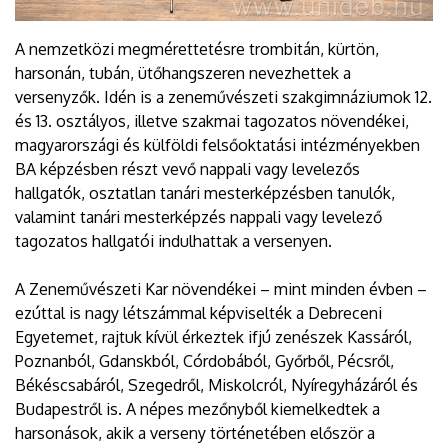
A nemzetközi megmérettetésre trombitán, kürtön,
harsonán, tubán, ütőhangszeren nevezhettek a
versenyzők. Idén is a zeneművészeti szakgimnáziumok 12.
és 13. osztályos, illetve szakmai tagozatos növendékei,
magyarországi és külföldi felsőoktatási intézményekben
BA képzésben részt vevő nappali vagy levelezős
hallgatók, osztatlan tanári mesterképzésben tanulók,
valamint tanári mesterképzés nappali vagy levelező
tagozatos hallgatói indulhattak a versenyen.
A Zeneművészeti Kar növendékei – mint minden évben –
ezúttal is nagy létszámmal képviselték a Debreceni
Egyetemet, rajtuk kívül érkeztek ifjú zenészek Kassáról,
Poznanból, Gdanskból, Córdobából, Győrből, Pécsről,
Békéscsabáról, Szegedről, Miskolcról, Nyíregyházáról és
Budapestről is. A népes mezőnyből kiemelkedtek a
harsonások, akik a verseny történetében először a