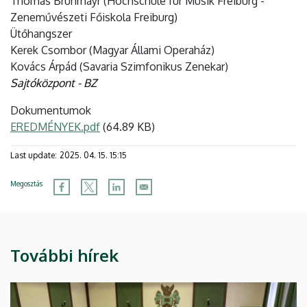
Thomas Brunmayr (Hochschule für Musik Freiburg -
Zeneművészeti Főiskola Freiburg)
Ütőhangszer
Kerek Csombor (Magyar Állami Operaház)
Kovács Árpád (Savaria Szimfonikus Zenekar)
Sajtóközpont - BZ
Dokumentumok
EREDMÉNYEK.pdf
(64.89 KB)
Last update:
2025. 04. 15. 15:15
Megosztás
További hírek