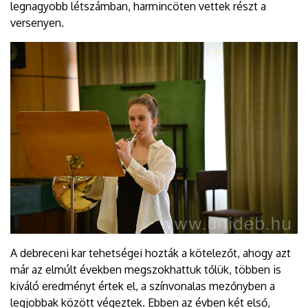
legnagyobb létszámban, harmincöten vettek részt a
versenyen.
A debreceni kar tehetségei hozták a kötelezőt, ahogy azt
már az elmúlt években megszokhattuk tőlük, többen is
kiváló eredményt értek el, a színvonalas mezőnyben a
legjobbak között végeztek. Ebben az évben két első,