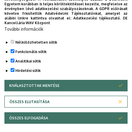
Egyetem korábban is teljes körültekintéssel kezelte, megfelelve az
titkos receptjei
érvényben lévő adatkezelési szabályozásoknak. A GDPR előírásait
követve frissítettük Adatvédelmi Tájékoztatónkat, amelyet az
alábbi linkre kattintva olvashat el:
Adatkezelési tájékoztató.
DE
KUTATÁS
TUDOMÁNY
Kancellária WAV Központ
További információk
Nélkülözhetetlen sütik
Funkcionális sütik
Analitikai sütik
Hirdetési sütik
KIVÁLASZTOTTAK MENTÉSE
WITHDRAW CONSENT
DEBRECENI EGYETEM
ÖSSZES ELUTASÍTÁSA
Adatvédelem
Adatvédelem
ÖSSZES ELFOGADÁSA
Copyright © 2026 Unideb