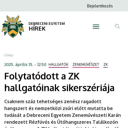
Folytatódott
Ugrás
Anonim
Bejelentkezés
a
N
Felhasználói
a
tartalomra
fiók
DEBRECENI EGYETEM
ZK
HÍREK
menüje
Tar
hallgatóinak
ker
sikerszériája
Morzsa
Címlap
|
2025. április 15. - 12:50
HALLGATÓK
ZENEMŰVÉSZET
ZK
Folytatódott a ZK
DEBRECENI
hallgatóinak sikerszériája
EGYETEM
Csaknem száz tehetséges zenész ragadott
hangszert és nemzetközi zsűri előtt mutatta be
tudását a Debreceni Egyetem Zeneművészeti Karán
rendezett Rézfúvós és Ütőhangszeres Találkozón