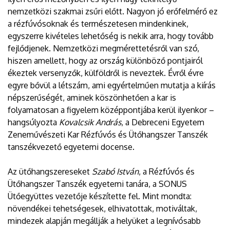
nemzetközi szakmai zsűri előtt. Nagyon jó erőfelmérő ez
a rézfúvósoknak és természetesen mindenkinek,
egyszerre kivételes lehetőség is nekik arra, hogy tovább
fejlődjenek. Nemzetközi megmérettetésről van szó,
hiszen amellett, hogy az ország különböző pontjairól
ékeztek versenyzők, külföldről is neveztek. Évről évre
egyre bővül a létszám, ami egyértelműen mutatja a kiírás
népszerűségét, aminek köszönhetően a kar is
folyamatosan a figyelem középpontjába kerül ilyenkor –
hangsúlyozta
Kovalcsik András
, a Debreceni Egyetem
Zeneművészeti Kar Rézfúvós és Ütőhangszer Tanszék
tanszékvezető egyetemi docense.
Az ütőhangszereseket
Szabó István
, a Rézfúvós és
Ütőhangszer Tanszék egyetemi tanára, a SONUS
Ütőegyüttes vezetője készítette fel. Mint mondta:
növendékei tehetségesek, elhivatottak, motiváltak,
mindezek alapján megállják a helyüket a legnívósabb