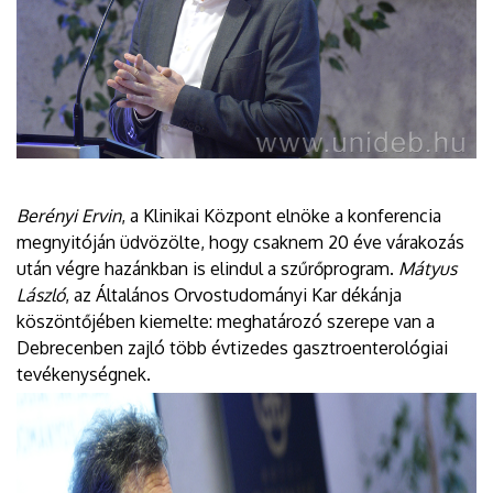
Berényi Ervin
, a Klinikai Központ elnöke a konferencia
megnyitóján üdvözölte, hogy csaknem 20 éve várakozás
után végre hazánkban is elindul a szűrőprogram.
Mátyus
László
, az Általános Orvostudományi Kar dékánja
köszöntőjében kiemelte: meghatározó szerepe van a
Debrecenben zajló több évtizedes gasztroenterológiai
tevékenységnek.