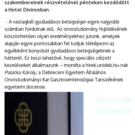
szakembereinek részvételével pénteken kezdődött
a Hotel Divinusban.
- A vastagbél gyulladásos betegségei egyre nagyobb
számban fordulnak elő. Az orvostudomány fejlődésének
köszönhetően olyan eredményekhez jutunk, amelyek
alapján egyre pontosabban fel tudjuk térképezni az
egyébként bonyolult gyulladásos betegségeknek a
hátterét. Ez teszi lehetővé, hogy speciális célzott
kezeléseket alkalmazunk – mondta a hirek.unideb.hu-nak
Palatka Károly
, a Debreceni Egyetem Általános
Orvostudományi Kar Gasztroenterológiai Tanszékének
egyetemi docense.