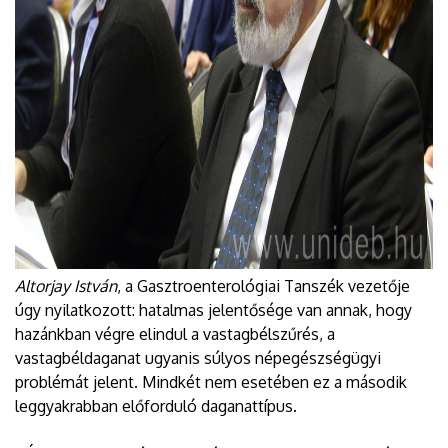
Altorjay István
, a Gasztroenterológiai Tanszék vezetője
úgy nyilatkozott: hatalmas jelentősége van annak, hogy
hazánkban végre elindul a vastagbélszűrés, a
vastagbéldaganat ugyanis súlyos népegészségügyi
problémát jelent. Mindkét nem esetében ez a második
leggyakrabban előforduló daganattípus.