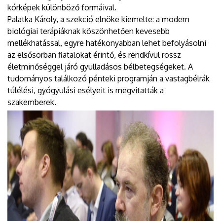
kórképek különböző formáival.
Palatka Károly, a szekció elnöke kiemelte: a modern
biológiai terápiáknak köszönhetően kevesebb
mellékhatással, egyre hatékonyabban lehet befolyásolni
az elsősorban fiatalokat érintő, és rendkívül rossz
életminőséggel járó gyulladásos bélbetegségeket. A
tudományos találkozó pénteki programján a vastagbélrák
túlélési, gyógyulási esélyeit is megvitatták a
szakemberek.