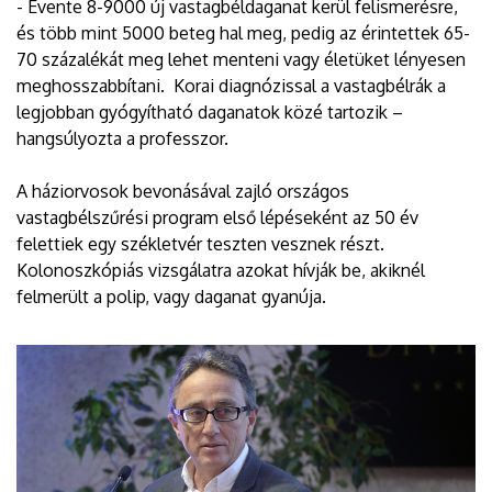
- Évente 8-9000 új vastagbéldaganat kerül felismerésre,
és több mint 5000 beteg hal meg, pedig az érintettek 65-
70 százalékát meg lehet menteni vagy életüket lényesen
meghosszabbítani. Korai diagnózissal a vastagbélrák a
legjobban gyógyítható daganatok közé tartozik –
hangsúlyozta a professzor.
A háziorvosok bevonásával zajló országos
vastagbélszűrési program első lépéseként az 50 év
felettiek egy székletvér teszten vesznek részt.
Kolonoszkópiás vizsgálatra azokat hívják be, akiknél
felmerült a polip, vagy daganat gyanúja.