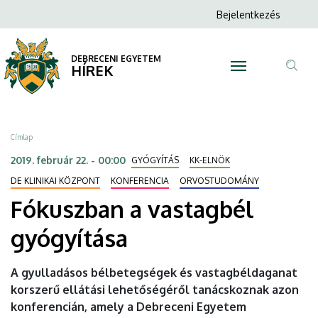
Fókuszban
Ugrás
Anonim
Bejelentkezés
a
N
Felhasználói
a
tartalomra
fiók
DEBRECENI EGYETEM
vastagbél
HÍREK
menüje
Tar
gyógyítása
ker
|
Morzsa
Címlap
DEBRECENI
2019. február 22. - 00:00
GYÓGYÍTÁS
KK-ELNÖK
EGYETEM
DE KLINIKAI KÖZPONT
KONFERENCIA
ORVOSTUDOMÁNY
Fókuszban a vastagbél
gyógyítása
A gyulladásos bélbetegségek és vastagbéldaganat
korszerű ellátási lehetőségéről tanácskoznak azon
konferencián, amely a Debreceni Egyetem