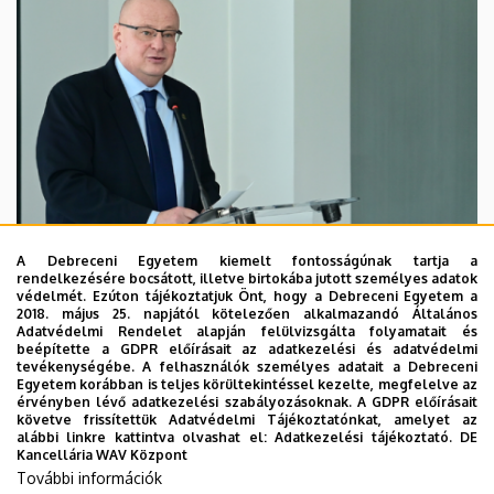
A Debreceni Egyetem kiemelt fontosságúnak tartja a
rendelkezésére bocsátott, illetve birtokába jutott személyes adatok
védelmét. Ezúton tájékoztatjuk Önt, hogy a Debreceni Egyetem a
2018. május 25. napjától kötelezően alkalmazandó Általános
Adatvédelmi Rendelet alapján felülvizsgálta folyamatait és
2026. augusztus 7.
beépítette a GDPR előírásait az adatkezelési és adatvédelmi
Kossa György búcsúzó beszéde
tevékenységébe. A felhasználók személyes adatait a Debreceni
Egyetem korábban is teljes körültekintéssel kezelte, megfelelve az
érvényben lévő adatkezelési szabályozásoknak. A GDPR előírásait
követve frissítettük Adatvédelmi Tájékoztatónkat, amelyet az
GRÓF TISZA ISTVÁN DEBRECENI EGYETEMÉRT ALAPÍTVÁNY
alábbi linkre kattintva olvashat el:
Adatkezelési tájékoztató.
DE
INTÉZMÉNYI
Kancellária WAV Központ
További információk