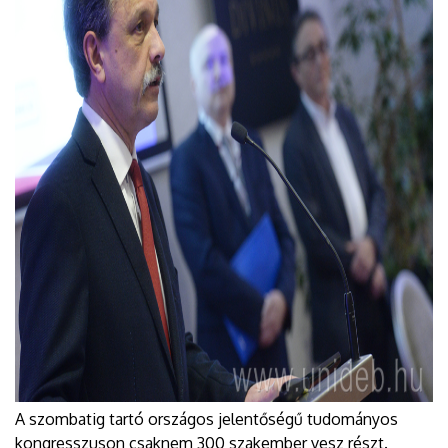
A szombatig tartó országos jelentőségű tudományos
kongresszuson csaknem 300 szakember vesz részt.