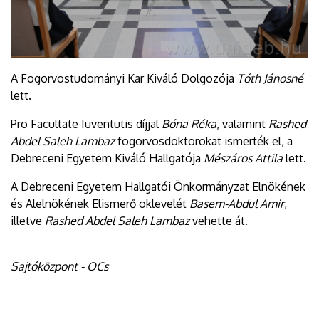
A Fogorvostudományi Kar Kiváló Dolgozója
Tóth Jánosné
lett.
Pro Facultate Iuventutis díjjal
Bóna Réka
, valamint
Rashed
Abdel Saleh Lambaz
fogorvosdoktorokat ismerték el, a
Debreceni Egyetem Kiváló Hallgatója
Mészáros Attila
lett.
A Debreceni Egyetem Hallgatói Önkormányzat Elnökének
és Alelnökének Elismerő oklevelét
Basem-Abdul Amir
,
illetve
Rashed Abdel Saleh Lambaz
vehette át.
Sajtóközpont - OCs