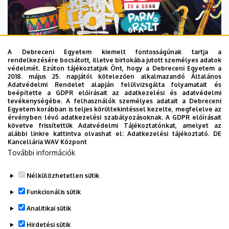
A Debreceni Egyetem kiemelt fontosságúnak tartja a
rendelkezésére bocsátott, illetve birtokába jutott személyes adatok
védelmét. Ezúton tájékoztatjuk Önt, hogy a Debreceni Egyetem a
2018. május 25. napjától kötelezően alkalmazandó Általános
Adatvédelmi Rendelet alapján felülvizsgálta folyamatait és
2026. augusztus 6.
beépítette a GDPR előírásait az adatkezelési és adatvédelmi
Közeleg a 10. yoUDay, hazai sztárok
tevékenységébe. A felhasználók személyes adatait a Debreceni
Egyetem korábban is teljes körültekintéssel kezelte, megfelelve az
a láthatáron
érvényben lévő adatkezelési szabályozásoknak. A GDPR előírásait
követve frissítettük Adatvédelmi Tájékoztatónkat, amelyet az
alábbi linkre kattintva olvashat el:
Adatkezelési tájékoztató.
DE
HALLGATÓK
INTÉZMÉNYI
YOUDAY
Kancellária WAV Központ
További információk
Nélkülözhetetlen sütik
Funkcionális sütik
Analitikai sütik
Hirdetési sütik