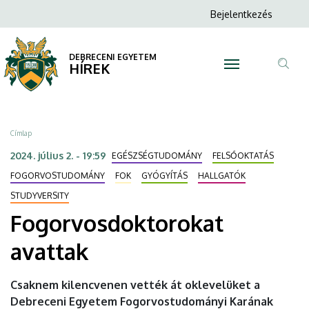
Fogorvosdoktorokat
Ugrás
Anonim
Bejelentkezés
a
N
Felhasználói
avattak
tartalomra
fiók
DEBRECENI EGYETEM
|
HÍREK
menüje
Tar
DEBRECENI
ker
EGYETEM
Morzsa
Címlap
2024. július 2. - 19:59
EGÉSZSÉGTUDOMÁNY
FELSŐOKTATÁS
FOGORVOSTUDOMÁNY
FOK
GYÓGYÍTÁS
HALLGATÓK
STUDYVERSITY
Fogorvosdoktorokat
avattak
Csaknem kilencvenen vették át oklevelüket a
Debreceni Egyetem Fogorvostudományi Karának