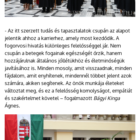
- Az itt szerzett tudás és tapasztalatok csupán az alapot
jelentik ahhoz a karrierhez, amely most kezdődik. A
fogorvosi hivatás különleges felelősséggel jár. Nem
csupán a betegek fogainak egészségét őrzik, hanem
hozzájárulnak általános jóllétükhöz és életminőségük
javításához is. Minden mosoly, amit visszaadnak, minden
fájdalom, amit enyhítenek, mindennél többet jelent azok
számára, akiken segítenek. Az önök munkája életeket
változtat meg, és ez a felelősség komolyságot, empátiát
és szakértelmet követel – fogalmazott
Bágyi Kinga
Ágnes.