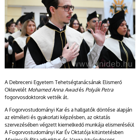
A Debreceni Egyetem Tehetségtanácsának Elismerő
Oklevelét
Mohamed Anna Awad
és
Polyák Petra
fogorvosdoktorok vették át.
A Fogorvostudományi Kar és a hallgatók döntése alapján
az elméleti és gyakorlati képzésben, az oktatás
szervezésében végzett kiemelkedő munkája elismeréséül
A Fogorvostudományi Kar Év Oktatója kitüntetésben
Marincsák Rita
adjunktus és
Varga István
docens