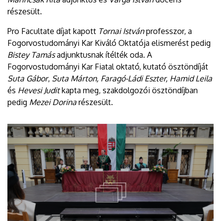
részesült.
Pro Facultate díjat kapott
Tornai István
professzor, a
Fogorvostudományi Kar Kiváló Oktatója elismerést pedig
Bistey Tamás
adjunktusnak ítélték oda. A
Fogorvostudományi Kar Fiatal oktató, kutató ösztöndíját
Suta Gábor
,
Suta Márton, Faragó-Ládi Eszter, Hamid Leila
és
Hevesi Judit
kapta meg, szakdolgozói ösztöndíjban
pedig
Mezei Dorina
részesült.