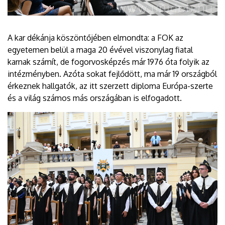
A kar dékánja köszöntőjében elmondta: a FOK az
egyetemen belül a maga 20 évével viszonylag fiatal
karnak számít, de fogorvosképzés már 1976 óta folyik az
intézményben. Azóta sokat fejlődött, ma már 19 országból
érkeznek hallgatók, az itt szerzett diploma Európa-szerte
és a világ számos más országában is elfogadott.