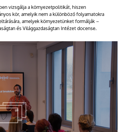
n vizsgálja a környezetpolitikát, hiszen
mányos kör, amelyik nem a különböző folyamatokra
eltárására, amelyek környezetünket formálják –
aságtan és Világgazdaságtan Intézet docense.