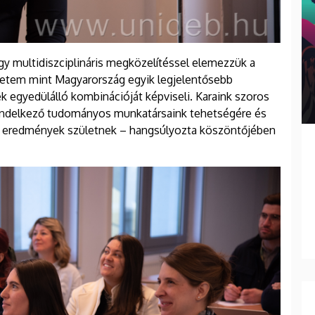
y multidiszciplináris megközelítéssel elemezzük a
yetem mint Magyarország egyik legjelentősebb
k egyedülálló kombinációját képviseli. Karaink szoros
endelkező tudományos munkatársaink tehetségére és
s eredmények születnek – hangsúlyozta köszöntőjében