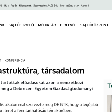
ő
Klinikák
Agrár
Köznevelés
Szervezetek A-tól Z-ig
Munkatársaknak
Alumni
gáció
INK
SAJTÓFIGYELŐ
MÉDIATÁR
HÍRLEVÉL
SAJTÓKÖZPONT
K
KONFERENCIA
astruktúra, társadalom
 tartottak előadásokat azon a nemzetközi
T
 meg a Debreceni Egyetem Gazdaságtudományi
dik alkalommal szervezte meg DE GTK, hogy a legújabb
 teret a fenntarthatóság témakörében.