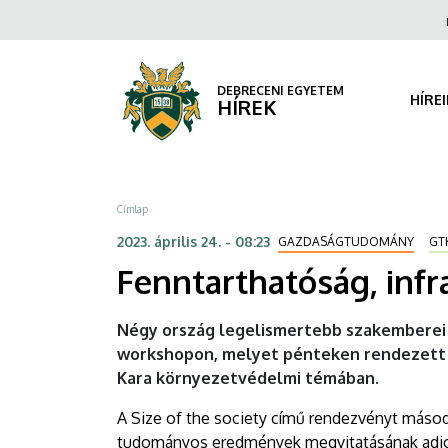
Fenntarthatóság,
Ugrás
Fels
a
navi
infrastruktúra,
tartalomra
társadalom
DEBRECENI EGYETEM
HÍRE
HÍREK
|
DEBRECENI
Morzsa
Címlap
EGYETEM
2023. április 24. - 08:23
GAZDASÁGTUDOMÁNY
GT
Fenntarthatóság, infr
Négy ország legelismertebb szakemberei
workshopon, melyet pénteken rendezett
Kara környezetvédelmi témában.
A Size of the society című rendezvényt máso
tudományos eredmények megvitatásának adjon