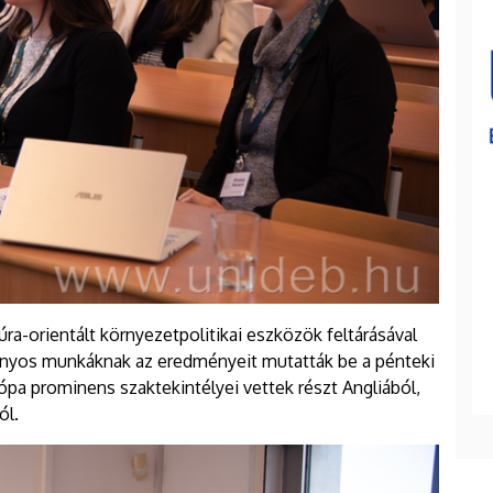
ra-orientált környezetpolitikai eszközök feltárásával
ányos munkáknak az eredményeit mutatták be a pénteki
pa prominens szaktekintélyei vettek részt Angliából,
ól.