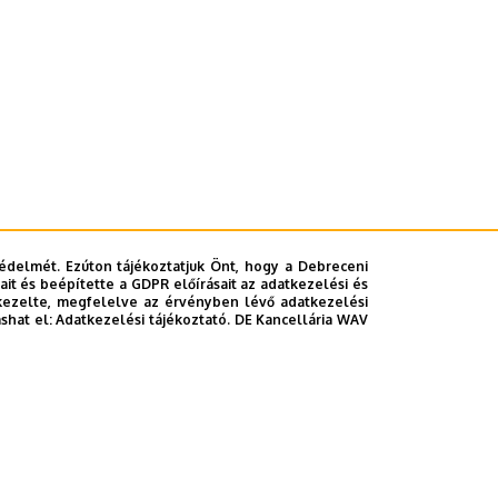
édelmét. Ezúton tájékoztatjuk Önt, hogy a Debreceni
it és beépítette a GDPR előírásait az adatkezelési és
kezelte, megfelelve az érvényben lévő adatkezelési
ashat el:
Adatkezelési tájékoztató.
DE Kancellária WAV