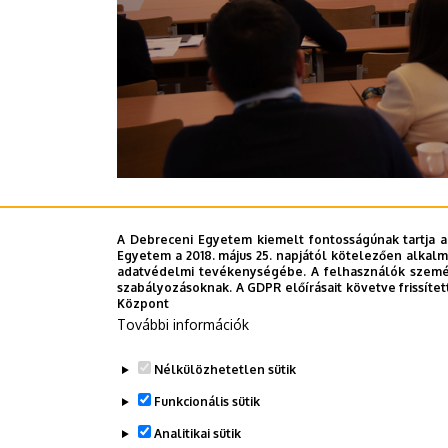
Az egésznapos angol nyelvű tanácskozás zárá
A Debreceni Egyetem kiemelt fontosságúnak tartja a
tudománykommunikáció aktuális kérdéseit.
Egyetem a 2018. május 25. napjától kötelezően alkalm
adatvédelmi tevékenységébe. A felhasználók személ
szabályozásoknak. A GDPR előírásait követve frissítet
Sajtóközpont - TB
Központ
További információk
Last update:
2023. 04. 24. 08:29
Nélkülözhetetlen sütik
Funkcionális sütik
Megosztás
Analitikai sütik