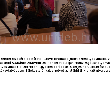
saként kerekasztalbeszélgetésen vitatták meg a
 rendelkezésére bocsátott, illetve birtokába jutott személyes adatok v
azandó Általános Adatvédelmi Rendelet alapján felülvizsgálta folyamata
yes adatait a Debreceni Egyetem korábban is teljes körültekintéssel 
tük Adatvédelmi Tájékoztatónkat, amelyet az alábbi linkre kattintva olv