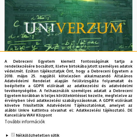
A Debreceni Egyetem kiemelt fontosságúnak tartja a
rendelkezésére bocsátott, illetve birtokába jutott személyes adatok
védelmét. Ezúton tájékoztatjuk Önt, hogy a Debreceni Egyetem a
2018. május 25. napjától kötelezően alkalmazandó Általános
Adatvédelmi Rendelet alapján felülvizsgálta folyamatait és
2026. augusztus 7.
beépítette a GDPR előírásait az adatkezelési és adatvédelmi
Univerzum: A Debreceni Egyetem
tevékenységébe. A felhasználók személyes adatait a Debreceni
Egyetem korábban is teljes körültekintéssel kezelte, megfelelve az
titkos receptjei
érvényben lévő adatkezelési szabályozásoknak. A GDPR előírásait
követve frissítettük Adatvédelmi Tájékoztatónkat, amelyet az
alábbi linkre kattintva olvashat el:
Adatkezelési tájékoztató.
DE
KUTATÁS
TUDOMÁNY
Kancellária WAV Központ
További információk
Nélkülözhetetlen sütik