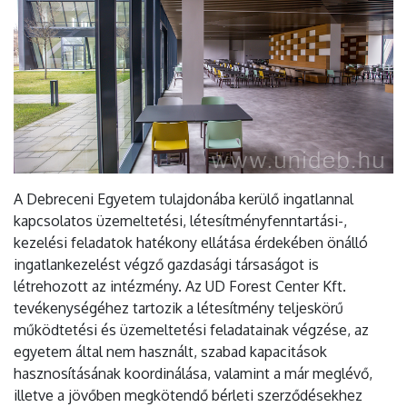
A Debreceni Egyetem tulajdonába kerülő ingatlannal
kapcsolatos üzemeltetési, létesítményfenntartási-,
kezelési feladatok hatékony ellátása érdekében önálló
ingatlankezelést végző gazdasági társaságot is
létrehozott az intézmény. Az UD Forest Center Kft.
tevékenységéhez tartozik a létesítmény teljeskörű
működtetési és üzemeltetési feladatainak végzése, az
egyetem által nem használt, szabad kapacitások
hasznosításának koordinálása, valamint a már meglévő,
illetve a jövőben megkötendő bérleti szerződésekhez