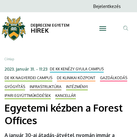
Egyetemi
Ugrás
Anonim
Bejelentkezés
a
N
Felhasználói
kézben
tartalomra
fiók
DEBRECENI EGYETEM
a
HÍREK
menüje
Tar
Forest
ker
Offices
Morzsa
Címlap
|
2023. január 31. - 11:23
DE KK KENÉZY GYULA CAMPUS
DEBRECENI
DE KK NAGYERDEI CAMPUS
DE KLINIKAI KÖZPONT
GAZDÁLKODÁS
GYÓGYÍTÁS
INFRASTRUKTÚRA
INTÉZMÉNYI
EGYETEM
IPARI EGYÜTTMŰKÖDÉSEK
KANCELLÁR
Egyetemi kézben a Forest
Offices
A január 30-ai átadás-átvétel nyomán immár a