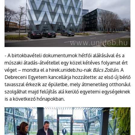
- A birtokbavételi dokumentumok hétfői aláírásával és a
műszaki átadás-átvétellel egy közel kétéves folyamat ért
véget – mondta el a hirek.unideb.hu-nak
Bács Zoltán
. A
Debreceni Egyetem kancellárja hozzátette: az első új bérlő
tavasszal érkezik az épületbe, mely átmenetileg otthonául
szolgálhat majd felújítás alá kerülő egyetemi egységeknek
is a következő hónapokban.