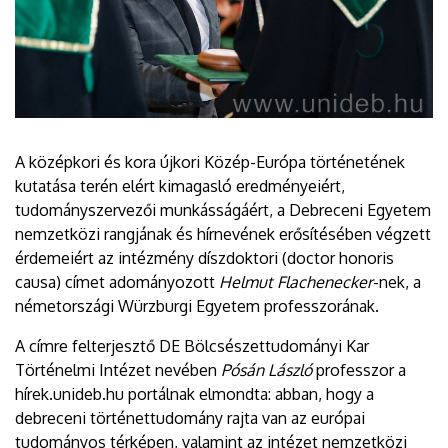
A középkori és kora újkori Közép-Európa történetének
kutatása terén elért kimagasló eredményeiért,
tudományszervezői munkásságáért, a Debreceni Egyetem
nemzetközi rangjának és hírnevének erősítésében végzett
érdemeiért az intézmény díszdoktori (doctor honoris
causa) címet adományozott
Helmut Flachenecker
-nek, a
németországi Würzburgi Egyetem professzorának.
A címre felterjesztő DE Bölcsészettudományi Kar
Történelmi Intézet nevében
Pósán László
professzor a
hírek.unideb.hu portálnak elmondta: abban, hogy a
debreceni történettudomány rajta van az európai
tudományos térképen, valamint az intézet nemzetközi