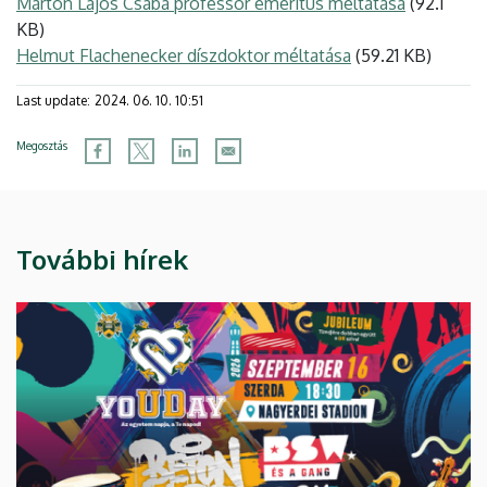
Marton Lajos Csaba professor emeritus méltatása
(92.1
KB)
Helmut Flachenecker díszdoktor méltatása
(59.21 KB)
Last update:
2024. 06. 10. 10:51
Megosztás
További hírek