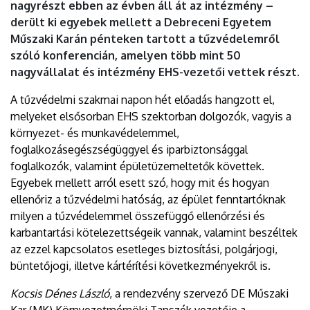
nagyrészt ebben az évben áll át az intézmény –
derült ki egyebek mellett a Debreceni Egyetem
Műszaki Karán pénteken tartott a tűzvédelemről
szóló konferencián, amelyen több mint 50
nagyvállalat és intézmény EHS-vezetői vettek részt.
A tűzvédelmi szakmai napon hét előadás hangzott el,
melyeket elsősorban EHS szektorban dolgozók, vagyis a
környezet- és munkavédelemmel,
foglalkozásegészségüggyel és iparbiztonsággal
foglalkozók, valamint épületüzemeltetők követtek.
Egyebek mellett arról esett szó, hogy mit és hogyan
ellenőriz a tűzvédelmi hatóság, az épület fenntartóknak
milyen a tűzvédelemmel összefüggő ellenőrzési és
karbantartási kötelezettségeik vannak, valamint beszéltek
az ezzel kapcsolatos esetleges biztosítási, polgárjogi,
büntetőjogi, illetve kártérítési következményekről is.
Kocsis Dénes László
, a rendezvény szervező DE Műszaki
Kar (MK) Környezetmérnöki Tanszék vezetője a