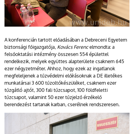
A konferencián tartott előadásában a Debreceni Egyetem
biztonsági főigazgatója,
Kovács Ferenc
elmondta: a
felsőoktatási intézmény összesen 554 épülettel
rendelkezik, melyek együttes alapterülete csaknem 645
ezer négyzetméter. Ahhoz, hogy ezek az ingatlanok
megfeleljenek a tűzvédelmi előírásoknak a DE illetékes
munkatársai 3 600 tűzoltókészüléket, csaknem ezer
tűzgátló ajtót, 300 fali tűzcsapot, 100 földfeletti
tűzcsapot, valamint 50 ezer tűzjelző érzékelő
berendezést tartanak karban, cserélnek rendszeresen.