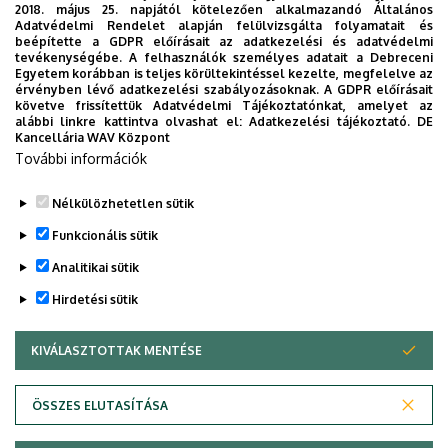
2018. május 25. napjától kötelezően alkalmazandó Általános
Adatvédelmi Rendelet alapján felülvizsgálta folyamatait és
2026. augusztus 7.
beépítette a GDPR előírásait az adatkezelési és adatvédelmi
Kossa György búcsúzó beszéde
tevékenységébe. A felhasználók személyes adatait a Debreceni
Egyetem korábban is teljes körültekintéssel kezelte, megfelelve az
érvényben lévő adatkezelési szabályozásoknak. A GDPR előírásait
követve frissítettük Adatvédelmi Tájékoztatónkat, amelyet az
GRÓF TISZA ISTVÁN DEBRECENI EGYETEMÉRT ALAPÍTVÁNY
alábbi linkre kattintva olvashat el:
Adatkezelési tájékoztató.
DE
INTÉZMÉNYI
Kancellária WAV Központ
További információk
Nélkülözhetetlen sütik
Funkcionális sütik
Analitikai sütik
Hirdetési sütik
KIVÁLASZTOTTAK MENTÉSE
WITHDRAW CONSENT
DEBRECENI EGYETEM
ÖSSZES ELUTASÍTÁSA
Adatvédelem
Adatvédelem