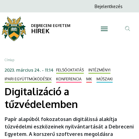
Digitalizáció
Ugrás
Anonim
Bejelentkezés
a
N
Felhasználói
a
tartalomra
fiók
DEBRECENI EGYETEM
tűzvédelemben
HÍREK
menüje
Tar
|
ker
DEBRECENI
Morzsa
Címlap
EGYETEM
2023. március 24. - 11:14
FELSŐOKTATÁS
INTÉZMÉNYI
IPARI EGYÜTTMŰKÖDÉSEK
KONFERENCIA
MK
MŰSZAKI
Digitalizáció a
tűzvédelemben
Papír alapúból fokozatosan digitálissá alakítja
tűzvédelmi eszközeinek nyilvántartását a Debreceni
Egyetem. A korszerű szoftveres megoldásra