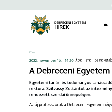
A
Ugrás
Fels
a
navi
Debreceni
tartalomra
Egyetem
DEBRECENI EGYETEM
HÍRE
HÍREK
új
professzorait
Morzsa
Címlap
köszöntötték
2022. november 16. - 14:20
ÁOK
BTK
DE KK KEN
|
A Debreceni Egyetem 
DEBRECENI
Egyetemi tanári és tudományos tanácsadó
EGYETEM
rektora. Szilvássy Zoltántól az intézmén
rendezett szerdai ünnepségen.
Az új professzorok a Debreceni Egyetem négy