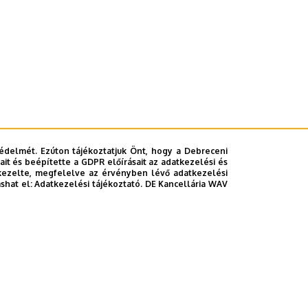
édelmét. Ezúton tájékoztatjuk Önt, hogy a Debreceni
it és beépítette a GDPR előírásait az adatkezelési és
kezelte, megfelelve az érvényben lévő adatkezelési
ashat el:
Adatkezelési tájékoztató.
DE Kancellária WAV