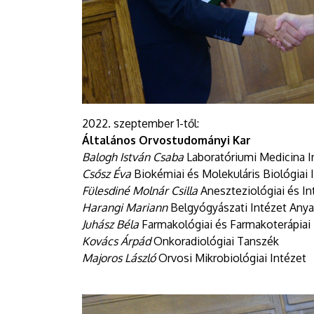
2022. szeptember 1-től:
Általános Orvostudományi Kar
Balogh István Csaba
Laboratóriumi Medicina In
Csősz Éva
Biokémiai és Molekuláris Biológiai 
Fülesdiné Molnár Csilla
Aneszteziológiai és In
Harangi Mariann
Belgyógyászati Intézet Any
Juhász Béla
Farmakológiai és Farmakoterápiai
Kovács Árpád
Onkoradiológiai Tanszék
Majoros László
Orvosi Mikrobiológiai Intézet