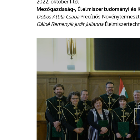
2022. október 1-től
Mezőgazdaság-, Élelmiszertudományi és 
Dobos Attila Csaba
Precíziós Növénytermeszté
Gálné Remenyik Judit Julianna
Élelmiszertechn