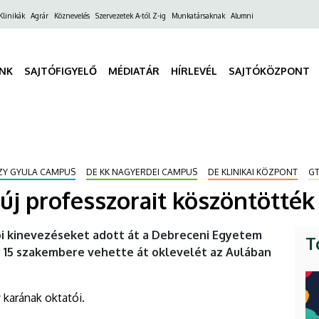
ő
Klinikák
Agrár
Köznevelés
Szervezetek A-tól Z-ig
Munkatársaknak
Alumni
gáció
INK
SAJTÓFIGYELŐ
MÉDIATÁR
HÍRLEVÉL
SAJTÓKÖZPONT
ÉZY GYULA CAMPUS
DE KK NAGYERDEI CAMPUS
DE KLINIKAI KÖZPONT
G
új professzorait köszöntötték
i kinevezéseket adott át a Debreceni Egyetem
T
y 15 szakembere vehette át oklevelét az Aulában
 karának oktatói.