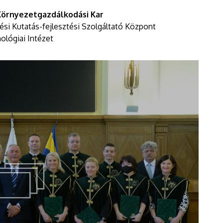
Környezetgazdálkodási Kar
si Kutatás-fejlesztési Szolgáltató Központ
ológiai Intézet