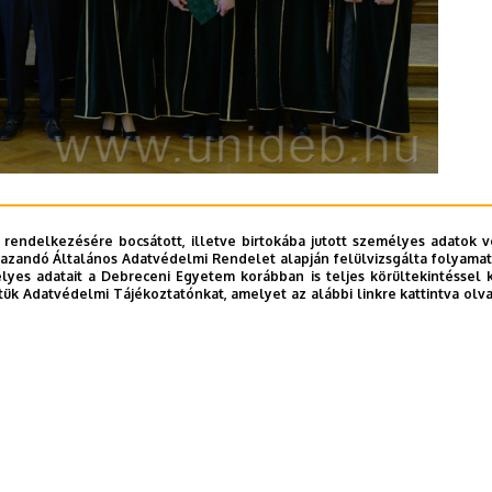
mányos tanácsadó kinevezését Szilvássy Zoltán, a
 rendelkezésére bocsátott, illetve birtokába jutott személyes adatok v
az intézményben rendezett ünnepségen.
azandó Általános Adatvédelmi Rendelet alapján felülvizsgálta folyamata
yes adatait a Debreceni Egyetem korábban is teljes körültekintéssel 
tük Adatvédelmi Tájékoztatónkat, amelyet az alábbi linkre kattintva olv