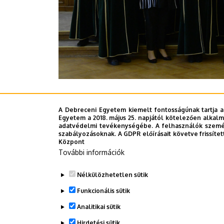
A tizenhárom új egyetemi tanár és a két tudo
A Debreceni Egyetem kiemelt fontosságúnak tartja a
Debreceni Egyetem rektora adta át szerdán 
Egyetem a 2018. május 25. napjától kötelezően alkalm
adatvédelmi tevékenységébe. A felhasználók személ
szabályozásoknak. A GDPR előírásait követve frissítet
Sajtóközpont - CzA
Központ
További információk
Last update:
2022. 12. 02. 12:41
Nélkülözhetetlen sütik
Funkcionális sütik
Megosztás
Analitikai sütik
Hirdetési sütik