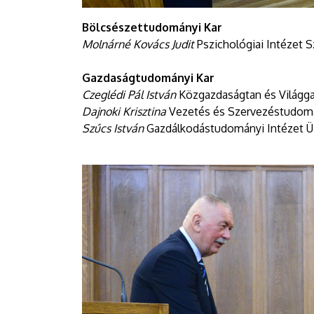
Bölcsészettudományi Kar
Molnárné Kovács Judit
Pszichológiai Intézet 
Gazdaságtudományi Kar
Czeglédi Pál István
Közgazdaságtan és Világg
Dajnoki Krisztina
Vezetés és Szervezéstudomá
Szűcs István
Gazdálkodástudományi Intézet Üz