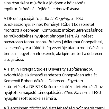
alhálózataként működik a jövőben a kölcsönös
együttműködés és fejlődés előmozdítására.
A DE delegációját fogadta
Li Yingying
, a TFSU
elnökasszonya, akinek Keményfi Róbert köszönetet
mondott a debreceni Konfuciusz Intézet létrehozásához
és működéséhez nyújtott támogatásért. Az intézet
hamarosan fennállásának ötéves jubileumát ünnepelheti,
az eseményre a küldöttség vezetője átadta meghívását a
tiencsini egyetem elnökének, aki ígéretet tett a debreceni
látogatásra.
A Tianjin Foreign Studies University alapításának 60.
évfordulója alkalmából rendezett ünnepségen adta át
Keményfi Róbert dékán a Debreceni Egyetem
kitüntetését a DE BTK Kofuciusz Intézet létrehozásához
nyújtott kimagasló támogatásáért
Chen Fachun
, a TFSU
nyugalmazott elnöke számára.
A Tiencsinben töltött idő alatt lehetőség nyílt megismerni