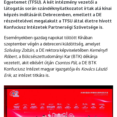
Egyetemet (TFSU). A két intézmény vezetői a
látogatás során szándéknyilatkozatot írtak alá kínai
képzés indításáról Debrecenben, emellett a DE
részvételével megalakult a TFSU által életre hívott
Konfuciusz Intézetek Partnerségi Szövetsége is.
Eseményekben gazdag napokat töltött Kínában
szeptember végén a debreceni küldöttség, amelyet
Szilvássy Zoltán
, a DE rektora képviseletében
Keményfi
Róbert
, a Bölcsészettudományi Kar (BTK) dékánja
vezetett, akit elkísért útján
Csontos Pál
, a DE BTK
Konfuciusz Intézet magyar igazgatója és
Kovács László
Erik
, az intézet titkára is.