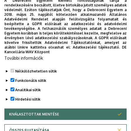
A Debreceni Egyetem kiemelt fontosságúnak tartja a
rendelkezésére bocsátott, illetve birtokába jutott személyes adatok
védelmét. Ezúton tájékoztatjuk Önt, hogy a Debreceni Egyetem a
2018. május 25. napjától kötelezően alkalmazandó Általános
Adatvédelmi Rendelet alapján felülvizsgálta folyamatait és
beépítette a GDPR előírásait az adatkezelési és adatvédelmi
2026. augusztus 4.
tevékenységébe. A felhasználók személyes adatait a Debreceni
Egyetem korábban is teljes körültekintéssel kezelte, megfelelve az
A hőség árnyékában az agrárium
érvényben lévő adatkezelési szabályozásoknak. A GDPR előírásait
követve frissítettük Adatvédelmi Tájékoztatónkat, amelyet az
alábbi linkre kattintva olvashat el:
Adatkezelési tájékoztató.
DE
AGRÁRTUDOMÁNY
AKIT
MÉK
Kancellária WAV Központ
További információk
Nélkülözhetetlen sütik
Funkcionális sütik
Analitikai sütik
Hirdetési sütik
KIVÁLASZTOTTAK MENTÉSE
WITHDRAW CONSENT
DEBRECENI EGYETEM
ÖSSZES ELUTASÍTÁSA