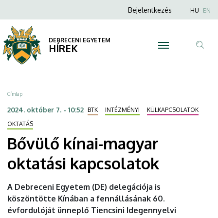
Bővülő
Ugrás
Anonim
Nyel
Bejelentkezés
HU
EN
a
Felhasználói
kínai-
tartalomra
fiók
DEBRECENI EGYETEM
magyar
HÍREK
menüje
Tar
oktatási
ker
kapcsolatok
Morzsa
Címlap
|
2024. október 7. - 10:52
BTK
INTÉZMÉNYI
KÜLKAPCSOLATOK
DEBRECENI
OKTATÁS
Bővülő kínai-magyar
EGYETEM
oktatási kapcsolatok
A Debreceni Egyetem (DE) delegációja is
köszöntötte Kínában a fennállásának 60.
évfordulóját ünneplő Tiencsini Idegennyelvi