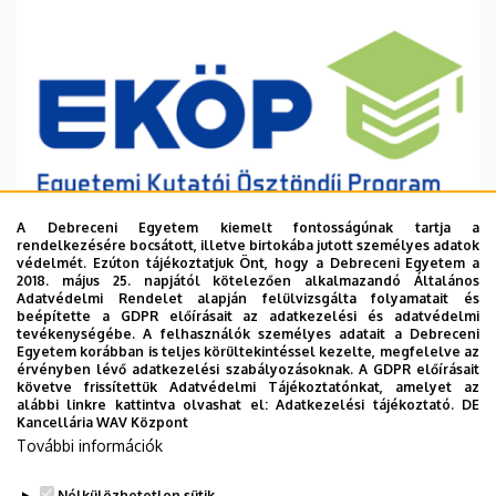
A Debreceni Egyetem kiemelt fontosságúnak tartja a
rendelkezésére bocsátott, illetve birtokába jutott személyes adatok
védelmét. Ezúton tájékoztatjuk Önt, hogy a Debreceni Egyetem a
2018. május 25. napjától kötelezően alkalmazandó Általános
Adatvédelmi Rendelet alapján felülvizsgálta folyamatait és
2026. augusztus 6.
beépítette a GDPR előírásait az adatkezelési és adatvédelmi
Ösztöndíj a tudományos munka
tevékenységébe. A felhasználók személyes adatait a Debreceni
Egyetem korábban is teljes körültekintéssel kezelte, megfelelve az
támogatására
érvényben lévő adatkezelési szabályozásoknak. A GDPR előírásait
követve frissítettük Adatvédelmi Tájékoztatónkat, amelyet az
alábbi linkre kattintva olvashat el:
Adatkezelési tájékoztató.
DE
INTÉZMÉNYI
TUDOMÁNY
Kancellária WAV Központ
További információk
Nélkülözhetetlen sütik