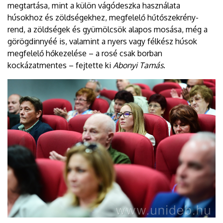
megtartása, mint a külön vágódeszka használata
húsokhoz és zöldségekhez, megfelelő hűtőszekrény-
rend, a zöldségek és gyümölcsök alapos mosása, még a
görögdinnyéé is, valamint a nyers vagy félkész húsok
megfelelő hőkezelése – a rosé csak borban
kockázatmentes – fejtette ki
Abonyi Tamás
.