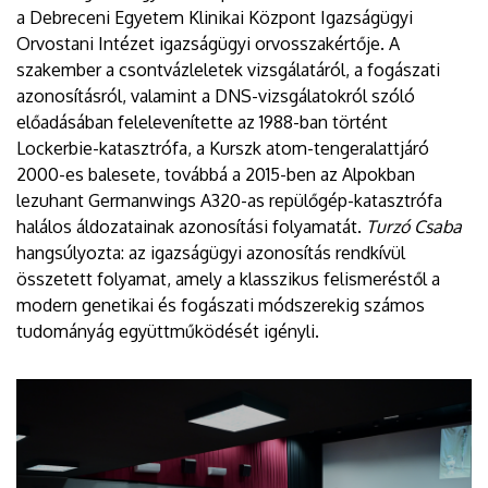
a Debreceni Egyetem Klinikai Központ Igazságügyi
Orvostani Intézet igazságügyi orvosszakértője. A
szakember a csontvázleletek vizsgálatáról, a fogászati
azonosításról, valamint a DNS-vizsgálatokról szóló
előadásában felelevenítette az 1988-ban történt
Lockerbie-katasztrófa, a Kurszk atom-tengeralattjáró
2000-es balesete, továbbá a 2015-ben az Alpokban
lezuhant Germanwings A320-as repülőgép-katasztrófa
halálos áldozatainak azonosítási folyamatát.
Turzó Csaba
hangsúlyozta: az igazságügyi azonosítás rendkívül
összetett folyamat, amely a klasszikus felismeréstől a
modern genetikai és fogászati módszerekig számos
tudományág együttműködését igényli.