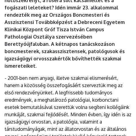
hűtőszekrényt, a roséra sült kacsamellet és a
fogászati leleteket? Idén immár 23. alkalommal
rendezték meg az Országos Boncmesteri és
Asszisztensi Továbbképzést a Debreceni Egyetem
Klinikai Központ Gróf Tisza István Campus
Pathologiai Osztálya szervezésében
Berettyóújfaluban. A kétnapos tanácskozáson
boncmesterek, szakasszisztensek, patológusok és
igazságügyi orvosszakértők bővíthették szakmai
ismereteiket.
- 2001-ben nem anyagi, illetve szakmai elismerésért,
hanem a közösség összefogásáért szerveztük meg az
első rendezvényünket. A legfrissebb tudományos
eredmények, a meghatározó patológiai, korbonctani
esetek bemutatásával szerettük volna segíteni kollégáink
munkáját, szakmai fejlődését. Minden évben, így idén is az
igazságügyi orvostan, a patológia, valamint a
társtudományágak, mint az állatorvostan és az általános