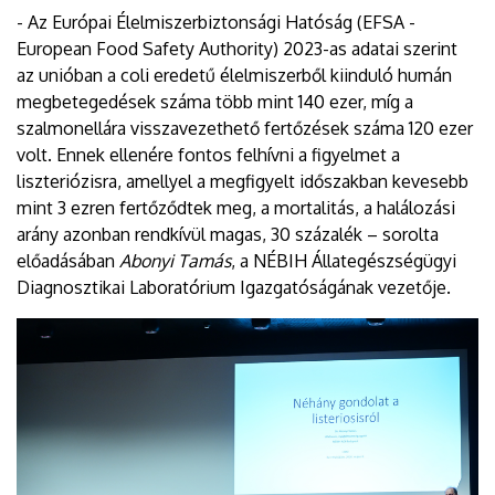
- Az Európai Élelmiszerbiztonsági Hatóság (EFSA -
European Food Safety Authority) 2023-as adatai szerint
az unióban a coli eredetű élelmiszerből kiinduló humán
megbetegedések száma több mint 140 ezer, míg a
szalmonellára visszavezethető fertőzések száma 120 ezer
volt. Ennek ellenére fontos felhívni a figyelmet a
liszteriózisra, amellyel a megfigyelt időszakban kevesebb
mint 3 ezren fertőződtek meg, a mortalitás, a halálozási
arány azonban rendkívül magas, 30 százalék – sorolta
előadásában
Abonyi Tamás
, a NÉBIH Állategészségügyi
Diagnosztikai Laboratórium Igazgatóságának vezetője.