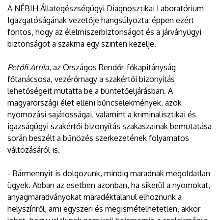
A NÉBIH Állategészségügyi Diagnosztikai Laboratórium
Igazgatóságának vezetője hangsúlyozta: éppen ezért
fontos, hogy az élelmiszerbiztonságot és a járványügyi
biztonságot a szakma egy szinten kezelje.
Petőfi Attila
, az Országos Rendőr-főkapitányság
főtanácsosa, vezérőrnagy a szakértői bizonyítás
lehetőségeit mutatta be a büntetőeljárásban. A
magyarországi élet elleni bűncselekmények, azok
nyomozási sajátosságai, valamint a kriminalisztikai és
igazságügyi szakértői bizonyítás szakaszainak bemutatása
során beszélt a bűnözés szerkezetének folyamatos
változásáról is.
- Bármennyit is dolgozunk, mindig maradnak megoldatlan
ügyek. Abban az esetben azonban, ha sikerül a nyomokat,
anyagmaradványokat maradéktalanul elhoznunk a
helyszínről, ami egyszeri és megismételhetetlen, akkor