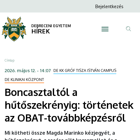
Boncasztaltól
Ugrás
Anonim
Bejelentkezés
a
N
Felhasználói
a
tartalomra
fiók
DEBRECENI EGYETEM
hűtőszekrényig:
HÍREK
menüje
Tar
történetek
ker
az
Morzsa
Címlap
OBAT-
2026. május 12. - 14:07
DE KK GRÓF TISZA ISTVÁN CAMPUS
továbbképzésről
DE KLINIKAI KÖZPONT
Boncasztaltól a
|
hűtőszekrényig: történetek
DEBRECENI
az OBAT-továbbképzésről
EGYETEM
Mi kötheti össze Magda Marinko kézjegyét, a