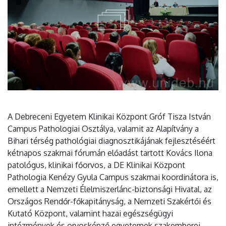
A Debreceni Egyetem Klinikai Központ Gróf Tisza István
Campus Pathologiai Osztálya, valamit az Alapítvány a
Bihari térség pathológiai diagnosztikájának fejlesztéséért
kétnapos szakmai fórumán előadást tartott Kovács Ilona
patológus, klinikai főorvos, a DE Klinikai Központ
Pathologia Kenézy Gyula Campus szakmai koordinátora is,
emellett a Nemzeti Élelmiszerlánc-biztonsági Hivatal, az
Országos Rendőr-főkapitányság, a Nemzeti Szakértői és
Kutató Központ, valamint hazai egészségügyi
intézmények és orvosképző egyetemek szakemberei.