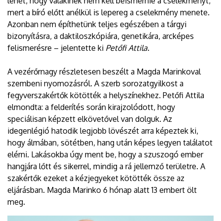
lehet, hogy valakinek nem kell beismernie a cselekményt,
mert a bíró előtt anélkül is lepereg a cselekmény menete.
Azonban nem építhetünk teljes egészében a tárgyi
bizonyításra, a daktiloszkópiára, genetikára, arcképes
felismerésre – jelentette ki
Petőfi Attila
.
A vezérőrnagy részletesen beszélt a Magda Marinkoval
szembeni nyomozásról. A szerb sorozatgyilkost a
fegyverszakértők kötötték a helyszínekhez. Petőfi Attila
elmondta: a felderítés során kirajzolódott, hogy
speciálisan képzett elkövetővel van dolguk. Az
idegenlégió hatodik legjobb lövészét arra képeztek ki,
hogy álmában, sötétben, hang után képes legyen találatot
elérni. Lakásokba úgy ment be, hogy a szuszogó ember
hangjára lőtt és sikerrel, mindig a rá jellemző területre. A
szakértők ezeket a kézjegyeket kötötték össze az
eljárásban. Magda Marinko 6 hónap alatt 13 embert ölt
meg.