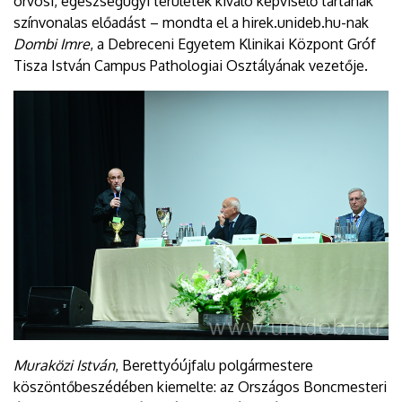
orvosi, egészségügyi területek kiváló képviselő tartanak
színvonalas előadást – mondta el a hirek.unideb.hu-nak
Dombi Imre
, a Debreceni Egyetem Klinikai Központ Gróf
Tisza István Campus Pathologiai Osztályának vezetője.
Muraközi István
, Berettyóújfalu polgármestere
köszöntőbeszédében kiemelte: az Országos Boncmesteri