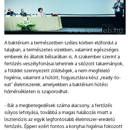
A baktérium a természetben széles körben előfordul a
talajban, a természetes vizekben, valamint egészséges
emberek és állatok bélsarában is. A szakember szerint a
fertőzés veszélyforrásai lehetnek a silózott takarmányok,
a földdel szennyezett zöldségek, a nem megfelelő
higiénia, valamint a hűtött, fogyasztásra kész „ready-to-
eat” élelmiszerek, amelyekben a baktérium hűtési
hőmérsékleten is szaporodhat.
- Bár a megbetegedések száma alacsony, a fertőzés
súlyos lefolyása, továbbá a magas halálozás miatt a
liszteriózis az egyik legfontosabb élelmiszer-eredetű
fertőzés. Éppen ezért fontos a konyhai higiénia fokozott