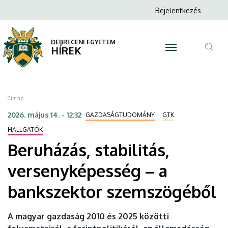
Beruházás,
Ugrás
Anonim
Bejelentkezés
a
N
Felhasználói
stabilitás,
tartalomra
fiók
DEBRECENI EGYETEM
versenyképesség
HÍREK
menüje
Tar
–
ker
a
Morzsa
Címlap
bankszektor
2026. május 14. - 12:32
GAZDASÁGTUDOMÁNY
GTK
szemszögéből
HALLGATÓK
Beruházás, stabilitás,
|
versenyképesség – a
DEBRECENI
bankszektor szemszögéből
EGYETEM
A magyar gazdaság 2010 és 2025 közötti