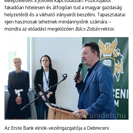
elképzeléseit a jövővel kapcsolatban. Pozíciójából
fakadóan hitelesen és átfogóan tud a magyar gazdaság
helyzetéről és a várható irányairól beszélni. Tapasztalatai
igen hasznosak lehetnek mindannyiónk számára –
mondta az előadást megelőzően
Bács Zoltán
rektor.
Az Erste Bank elnök-vezérigazgatója a Debreceni