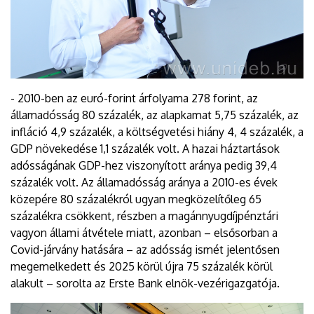
- 2010-ben az euró-forint árfolyama 278 forint, az
államadósság 80 százalék, az alapkamat 5,75 százalék, az
infláció 4,9 százalék, a költségvetési hiány 4, 4 százalék, a
GDP növekedése 1,1 százalék volt. A hazai háztartások
adósságának GDP-hez viszonyított aránya pedig 39,4
százalék volt. Az államadósság aránya a 2010-es évek
közepére 80 százalékról ugyan megközelítőleg 65
százalékra csökkent, részben a magánnyugdíjpénztári
vagyon állami átvétele miatt, azonban – elsősorban a
Covid-járvány hatására – az adósság ismét jelentősen
megemelkedett és 2025 körül újra 75 százalék körül
alakult – sorolta az Erste Bank elnök-vezérigazgatója.