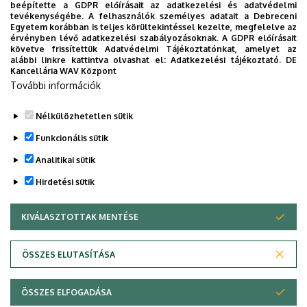
beépítette a GDPR előírásait az adatkezelési és adatvédelmi
Hagyományőrzés és innováció a
tevékenységébe. A felhasználók személyes adatait a Debreceni
Egyetem korábban is teljes körültekintéssel kezelte, megfelelve az
Bölcsészettudományi Karon
érvényben lévő adatkezelési szabályozásoknak. A GDPR előírásait
követve frissítettük Adatvédelmi Tájékoztatónkat, amelyet az
alábbi linkre kattintva olvashat el:
Adatkezelési tájékoztató.
DE
BÖLCSÉSZETTUDOMÁNY
BTK
INTÉZMÉNYI
Kancellária WAV Központ
További információk
Nélkülözhetetlen sütik
Funkcionális sütik
Analitikai sütik
Hirdetési sütik
KIVÁLASZTOTTAK MENTÉSE
WITHDRAW CONSENT
DEBRECENI EGYETEM
ÖSSZES ELUTASÍTÁSA
Adatvédelem
Adatvédelem
ÖSSZES ELFOGADÁSA