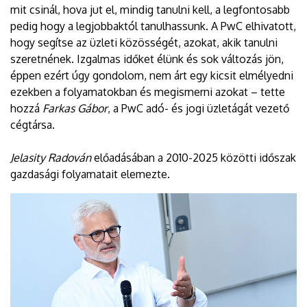
mit csinál, hova jut el, mindig tanulni kell, a legfontosabb
pedig hogy a legjobbaktól tanulhassunk. A PwC elhivatott,
hogy segítse az üzleti közösségét, azokat, akik tanulni
szeretnének. Izgalmas időket élünk és sok változás jön,
éppen ezért úgy gondolom, nem árt egy kicsit elmélyedni
ezekben a folyamatokban és megismerni azokat – tette
hozzá
Farkas Gábor
, a PwC adó- és jogi üzletágát vezető
cégtársa.
Jelasity Radován
előadásában a 2010-2025 közötti időszak
gazdasági folyamatait elemezte.