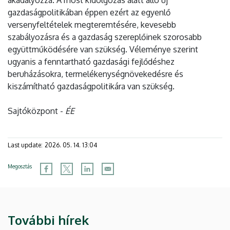
akadályozza. A most kidolgozás alatt álló új
gazdaságpolitikában éppen ezért az egyenlő
versenyfeltételek megteremtésére, kevesebb
szabályozásra és a gazdaság szereplőinek szorosabb
együttműködésére van szükség. Véleménye szerint
ugyanis a fenntartható gazdasági fejlődéshez
beruházásokra, termelékenységnövekedésre és
kiszámítható gazdaságpolitikára van szükség.
Sajtóközpont -
ÉE
Last update:
2026. 05. 14. 13:04
Megosztás
További hírek