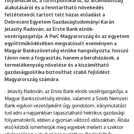
folyamatairól, a forintpolitikáról, az államadósság
alakulásáról és a fenntartható növekedés
feltételeiről tartott telt házas előadást a
Debreceni Egyetem Gazdaságtudományi Karán
Jelasity Radován, az Erste Bank elnök-
vezérigazgatója. A PwC Magyarország és az egyetem
együttműködésében megvalósult eseményen a
Magyar Bankszövetség elnöke hangsúlyozta: hosszú
távon nem a fogyasztás, hanem a beruházások, a
termelékenység növelése és a kiszámítható
gazdaságpolitika biztosíthat stabil fejlődést
Magyarország számára.
- Jelasity Radován, az Erste Bank elnök-vezérigazgatója, a
Magyar Bankszövetség elnöke, valamint a Szerb Nemzeti
Bank egykori vezetőjeként úgy gondolom, iránymutatást
tud adni a napjainkban tapasztalható hektikus gazdasági
folyamatokról, ebben a gyorsan változó időszakban. Általa
első kézből ismerhetjük meg egyebek mellett a szektor