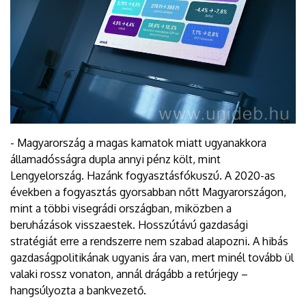
- Magyarország a magas kamatok miatt ugyanakkora
államadósságra dupla annyi pénz költ, mint
Lengyelország. Hazánk fogyasztásfókuszú. A 2020-as
években a fogyasztás gyorsabban nőtt Magyarországon,
mint a többi visegrádi országban, miközben a
beruházások visszaestek. Hosszútávú gazdasági
stratégiát erre a rendszerre nem szabad alapozni. A hibás
gazdaságpolitikának ugyanis ára van, mert minél tovább ül
valaki rossz vonaton, annál drágább a retúrjegy –
hangsúlyozta a bankvezető.