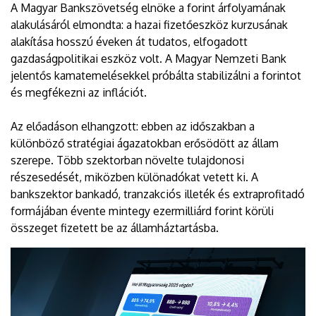
A Magyar Bankszövetség elnöke a forint árfolyamának
alakulásáról elmondta: a hazai fizetőeszköz kurzusának
alakítása hosszú éveken át tudatos, elfogadott
gazdaságpolitikai eszköz volt. A Magyar Nemzeti Bank
jelentős kamatemelésekkel próbálta stabilizálni a forintot
és megfékezni az inflációt.
Az előadáson elhangzott: ebben az időszakban a
különböző stratégiai ágazatokban erősödött az állam
szerepe. Több szektorban növelte tulajdonosi
részesedését, miközben különadókat vetett ki. A
bankszektor bankadó, tranzakciós illeték és extraprofitadó
formájában évente mintegy ezermilliárd forint körüli
összeget fizetett be az államháztartásba.