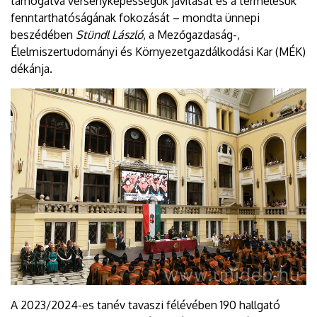
támogatva versenyképességük javítását és a termelésük
fenntarthatóságának fokozását – mondta ünnepi
beszédében
Stündl László
, a Mezőgazdaság-,
Élelmiszertudományi és Környezetgazdálkodási Kar (MÉK)
dékánja.
A 2023/2024-es tanév tavaszi félévében 190 hallgató