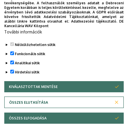
Univerzum: A Debreceni Egyetem
tevékenységébe. A felhasználók személyes adatait a Debreceni
Egyetem korábban is teljes körültekintéssel kezelte, megfelelve az
titkos receptjei
érvényben lévő adatkezelési szabályozásoknak. A GDPR előírásait
követve frissítettük Adatvédelmi Tájékoztatónkat, amelyet az
alábbi linkre kattintva olvashat el:
Adatkezelési tájékoztató.
DE
KUTATÁS
TUDOMÁNY
Kancellária WAV Központ
További információk
Nélkülözhetetlen sütik
Funkcionális sütik
Analitikai sütik
Hirdetési sütik
KIVÁLASZTOTTAK MENTÉSE
WITHDRAW CONSENT
DEBRECENI EGYETEM
ÖSSZES ELUTASÍTÁSA
Adatvédelem
Adatvédelem
ÖSSZES ELFOGADÁSA
Copyright © 2026 Unideb