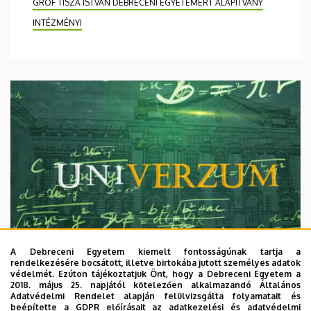
GRÓF TISZA ISTVÁN DEBRECENI EGYETEMÉRT ALAPÍTVÁNY
INTÉZMÉNYI
A Debreceni Egyetem kiemelt fontosságúnak tartja a
rendelkezésére bocsátott, illetve birtokába jutott személyes adatok
védelmét. Ezúton tájékoztatjuk Önt, hogy a Debreceni Egyetem a
2018. május 25. napjától kötelezően alkalmazandó Általános
Adatvédelmi Rendelet alapján felülvizsgálta folyamatait és
2026. augusztus 7.
beépítette a GDPR előírásait az adatkezelési és adatvédelmi