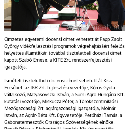
Címzetes egyetemi docensi címet vehetett át Papp Zsolt
György vidékfejlesztési programok végrehajtásáért felelős
helyettes államtitkár, továbbá tiszteletbeli docensi címet
kapott Szabó Emese, a KITE Zrt. rendszerfejlesztési
igazgatója.
Ismételt tiszteletbeli docensi címet vehetett át Kiss
Erzsébet, az IKR Zrt. fejlesztési vezetője, Kőrös Gyula
vállalkozó, Matyasovszki István, a Sumi Agro Hungária Kft.
kutatási vezetője, Miskucza Péter, a Törökszentmiklósi
Mezőgazdasági Zrt. agrárgazdasági igazgatója, Molnár
István, az Agrár-Béta Kft. ügyvezetője, Petőházi Tamás, a
Gabonatermesztők Országos Szövetségének elnöke,
Roszik Péter, a Biokontroll Hungária Kft. ügyvezetője,