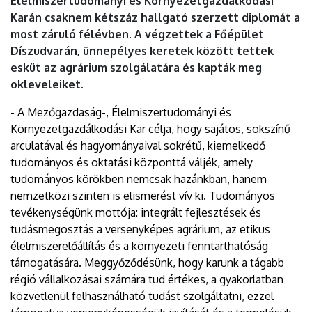
Élelmiszertudományi és Környezetgazdálkodási
Karán csaknem kétszáz hallgató szerzett diplomát a
most záruló félévben. A végzettek a Főépület
Díszudvarán, ünnepélyes keretek között tettek
esküt az agrárium szolgálatára és kapták meg
okleveleiket.
- A Mezőgazdaság-, Élelmiszertudományi és
Környezetgazdálkodási Kar célja, hogy sajátos, sokszínű
arculatával és hagyományaival sokrétű, kiemelkedő
tudományos és oktatási központtá váljék, amely
tudományos körökben nemcsak hazánkban, hanem
nemzetközi szinten is elismerést vív ki. Tudományos
tevékenységünk mottója: integrált fejlesztések és
tudásmegosztás a versenyképes agrárium, az etikus
élelmiszerelőállítás és a környezeti fenntarthatóság
támogatására. Meggyőződésünk, hogy karunk a tágabb
régió vállalkozásai számára tud értékes, a gyakorlatban
közvetlenül felhasználható tudást szolgáltatni, ezzel