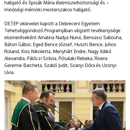
hallgató és Spisák Mária élelmiszerbiztonsági és –
minőségi mérnöki mesterszakos hallgató.
DETEP oklevelet kapott a Debreceni Egyetem
Tehetséggondozó Programjában végzett tevékenysége
elismeréseként Amalina Nadya Nurul, Bensassi Sallouha,
Bátori Gábor, Eged Bence József, Huszti Bence, Juhos
Roland, Kiss Nikoletta, Menyhárt Endre, Nagy Ildikó
Alexandra, Pálóczi Szilvia, Pósalaki Rebeka, Rivera
Geremie Barcheta, Szabó Judit, Szanyi Dóra és Uzonyi
Lívia.