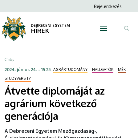
Átvette
Ugrás
Anonim
Bejelentkezés
a
N
Felhasználói
diplomáját
tartalomra
fiók
DEBRECENI EGYETEM
az
HÍREK
menüje
Tar
agrárium
ker
következő
Morzsa
Címlap
generációja
2024. június 24. - 15:25
AGRÁRTUDOMÁNY
HALLGATÓK
MÉK
|
STUDYVERSITY
Átvette diplomáját az
DEBRECENI
agrárium következő
EGYETEM
generációja
A Debreceni Egyetem Mezőgazdaság-,