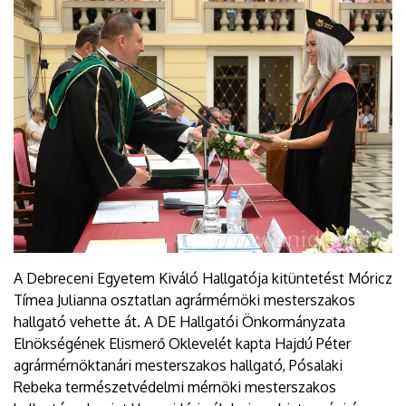
A Debreceni Egyetem Kiváló Hallgatója kitüntetést Móricz
Tímea Julianna osztatlan agrármérnöki mesterszakos
hallgató vehette át. A DE Hallgatói Önkormányzata
Elnökségének Elismerő Oklevelét kapta Hajdú Péter
agrármérnöktanári mesterszakos hallgató, Pósalaki
Rebeka természetvédelmi mérnöki mesterszakos