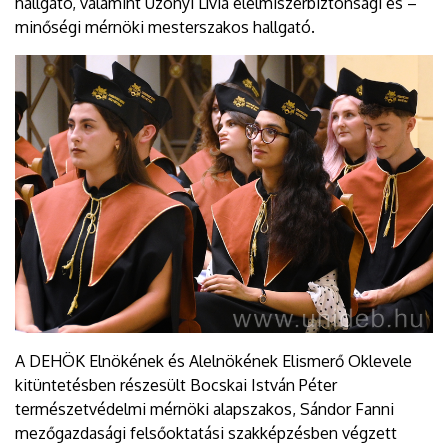
hallgató, valamint Uzonyi Lívia élelmiszerbiztonsági és –
minőségi mérnöki mesterszakos hallgató.
A DEHÖK Elnökének és Alelnökének Elismerő Oklevele
kitüntetésben részesült Bocskai István Péter
természetvédelmi mérnöki alapszakos, Sándor Fanni
mezőgazdasági felsőoktatási szakképzésben végzett