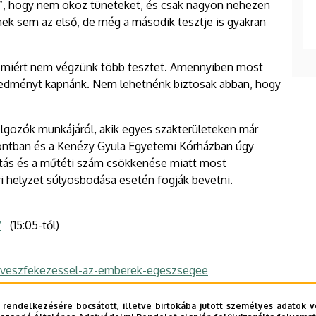
i”, hogy nem okoz tüneteket, és csak nagyon nehezen
ének sem az első, de még a második tesztje is gyakran
y miért nem végzünk több tesztet. Amennyiben most
redményt kapnánk. Nem lehetnénk biztosak abban, hogy
lgozók munkájáról, akik egyes szakterületeken már
zpontban és a Kenézy Gyula Egyetemi Kórházban úgy
átás és a műtéti szám csökkenése miatt most
i helyzet súlyosbodása esetén fogják bevetni.
/
(15:05-től)
n-veszfekezessel-az-emberek-egeszsegee
 rendelkezésére bocsátott, illetve birtokába jutott személyes adatok v