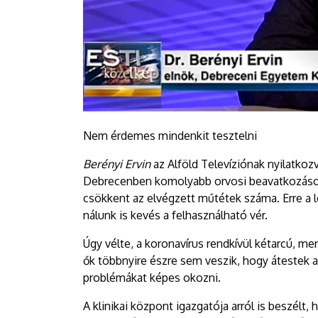
Nem érdemes mindenkit tesztelni
Berényi Ervin
az Alföld Televíziónak nyilatkoz
Debrecenben komolyabb orvosi beavatkozások
csökkent az elvégzett műtétek száma. Erre a lé
nálunk is kevés a felhasználható vér.
Úgy vélte, a koronavírus rendkívül kétarcú, mer
ők többnyire észre sem veszik, hogy átestek
problémákat képes okozni.
A klinikai központ igazgatója arról is beszélt,