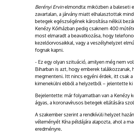
Berényi Ervin
elmondta: miközben a baleseti e
zavartalan, a járvány miatt elhalasztottak mi
betegek egészségének károsítása nélkül bezár
Kenézy Kórházban pedig csaknem 400 műtétet 
most elmaradt a beavatkozása, hogy telefono
kezelőorvosaikkal, vagy a veszélyhelyzet elmúl
fognak kapni.
- Ez egy olyan szituáció, amilyen még nem vol
Biharban is azt, hogy emberek találkozzanak, 
megmenteni. Itt nincs egyéni érdek, itt csak 
kimenekülni ebből a helyzetből – jelentette ki
Bejelentette: már folyamatban van a Kenézy k
ágyas, a koronavírusos betegek ellátására szolg
A szakember szerint a rendkívüli helyzet hazán
véleményét Kína példájára alapozta, ahol a m
eredményre.