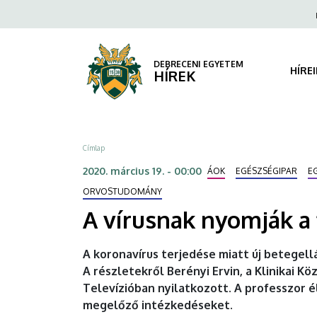
A
Ugrás
Fels
a
navi
vírusnak
tartalomra
nyomják
DEBRECENI EGYETEM
HÍRE
HÍREK
a
féket
Morzsa
Címlap
|
2020. március 19. - 00:00
ÁOK
EGÉSZSÉGIPAR
E
DEBRECENI
ORVOSTUDOMÁNY
EGYETEM
A vírusnak nyomják a 
A koronavírus terjedése miatt új betegel
A részletekről Berényi Ervin, a Klinikai 
Televízióban nyilatkozott. A professzor
megelőző intézkedéseket.