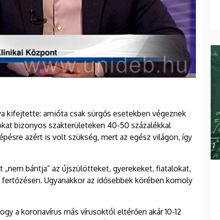
va kifejtette: amióta csak sürgős esetekben végeznek
at bizonyos szakterületeken 40-50 százalékkal
pésre azért is volt szükség, mert az egész világon, így
t „nem bántja” az újszülötteket, gyerekeket, fiatalokat,
 a fertőzésen. Ugyanakkor az idősebbek körében komoly
 hogy a koronavírus más vírusoktól eltérően akár 10-12