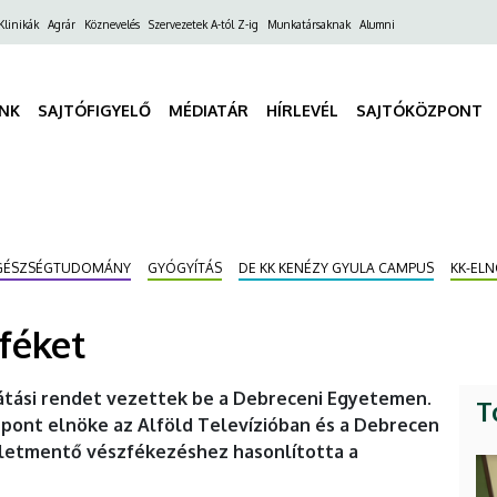
ő
Klinikák
Agrár
Köznevelés
Szervezetek A-tól Z-ig
Munkatársaknak
Alumni
gáció
INK
SAJTÓFIGYELŐ
MÉDIATÁR
HÍRLEVÉL
SAJTÓKÖZPONT
GÉSZSÉGTUDOMÁNY
GYÓGYÍTÁS
DE KK KENÉZY GYULA CAMPUS
KK-EL
féket
látási rendet vezettek be a Debreceni Egyetemen.
T
Központ elnöke az Alföld Televízióban és a Debrecen
 életmentő vészfékezéshez hasonlította a