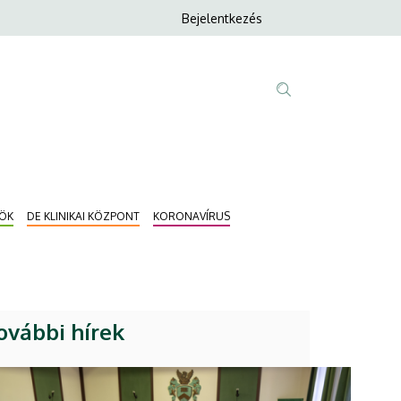
Anonim
Bejelentkezés
Nyelvvála
Felhasználói
fiók
menüje
Fő
Tartalom
navigáció
keresése
NÖK
DE KLINIKAI KÖZPONT
KORONAVÍRUS
ovábbi hírek