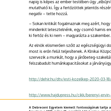
napig is képes az ember testében úgy „elbújn
mutatható ki. Így a fertőzöttek jelentős rész
negatív – tette hozzá.
– Sokan kritikát fogalmaznak meg azért, hog
mindenkit letesztelnénk, egy csomó hamis e
ki fertőz és ki nem – magyarázta a szakember.
Az elnök elismerően szólt az egészségügyi do
most is erőn felül teljesítenek. A Klnikai Kö
szervezik a munkát, hogy a járóbeteg-szakell
felszabadult humánkapacitásokat a járványügy
http://dehir.hu/dtv/esti-kozelkep-2020-03-18
http://www.hajdupress.hu/cikk/berenyi-ervi
A Debreceni Egyetem kiemelt fontosságúnak tartja a
Sajtóiroda - OCs