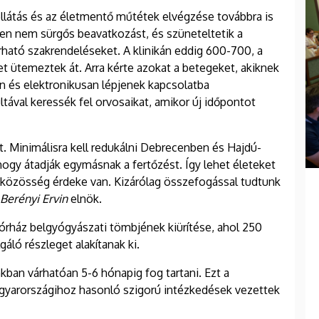
llátás és az életmentő műtétek elvégzése továbbra is
nden nem sürgős beavatkozást, és szüneteltetik a
ható szakrendeléseket. A klinikán eddig 600-700, a
ütemeztek át. Arra kérte azokat a betegeket, akiknek
n és elektronikusan lépjenek kapcsolatba
tával keressék fel orvosaikat, amikor új időpontot
t. Minimálisra kell redukálni Debrecenben és Hajdú-
hogy átadják egymásnak a fertőzést. Így lehet életeket
a közösség érdeke van. Kizárólag összefogással tudtunk
Berényi Ervin
elnök.
órház belgyógyászati tömbjének kiürítése, ahol 250
áló részleget alakítanak ki.
kban várhatóan 5-6 hónapig fog tartani. Ezt a
agyarországihoz hasonló szigorú intézkedések vezettek