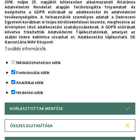
2018. május 25. napjától kötelezően alkalmazandó Általános
Adatvédelmi Rendelet alapján felülvizsgálta folyamatait és
2026. augusztus 7.
beépítette a GDPR előírásait az adatkezelési és adatvédelmi
Univerzum: A Debreceni Egyetem
tevékenységébe. A felhasználók személyes adatait a Debreceni
Egyetem korábban is teljes körültekintéssel kezelte, megfelelve az
titkos receptjei
érvényben lévő adatkezelési szabályozásoknak. A GDPR előírásait
követve frissítettük Adatvédelmi Tájékoztatónkat, amelyet az
alábbi linkre kattintva olvashat el:
Adatkezelési tájékoztató.
DE
KUTATÁS
TUDOMÁNY
Kancellária WAV Központ
További információk
Nélkülözhetetlen sütik
Funkcionális sütik
Analitikai sütik
Hirdetési sütik
KIVÁLASZTOTTAK MENTÉSE
WITHDRAW CONSENT
DEBRECENI EGYETEM
ÖSSZES ELUTASÍTÁSA
Adatvédelem
Adatvédelem