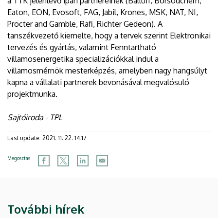
a TTK jelenlévő ipari partnereinek (Balluff, Borsodchem,
Eaton, EON, Evosoft, FAG, Jabil, Krones, MSK, NAT, NI,
Procter and Gamble, Rafi, Richter Gedeon). A
tanszékvezető kiemelte, hogy a tervek szerint Elektronikai
tervezés és gyártás, valamint Fenntartható
villamosenergetika specializációkkal indul a
villamosmérnök mesterképzés, amelyben nagy hangsúlyt
kapna a vállalati partnerek bevonásával megvalósuló
projektmunka.
Sajtóiroda - TPL
Last update:
2021. 11. 22. 14:17
Megosztás
További hírek