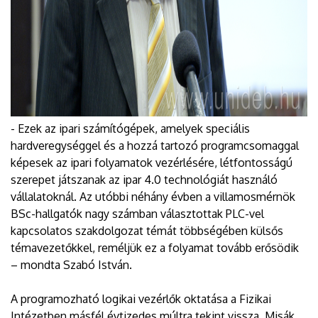
- Ezek az ipari számítógépek, amelyek speciális
hardveregységgel és a hozzá tartozó programcsomaggal
képesek az ipari folyamatok vezérlésére, létfontosságú
szerepet játszanak az ipar 4.0 technológiát használó
vállalatoknál. Az utóbbi néhány évben a villamosmérnök
BSc-hallgatók nagy számban választottak PLC-vel
kapcsolatos szakdolgozat témát többségében külsős
témavezetőkkel, reméljük ez a folyamat tovább erősödik
– mondta Szabó István.
A programozható logikai vezérlők oktatása a Fizikai
Intézetben másfél évtizedes múltra tekint vissza. Misák