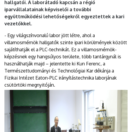
hallgatói. A laborátadó kapcsán a régió
iparvállalatainak képviselői a további
együttműködési lehetőségekről egyeztettek a kari
vezetőkkel.
- Egy világszínvonalú labor jött létre, ahol a
villamosmérnök hallgatók szinte ipari körülmények között
sajátíthatják el a PLC-technikát. Ez a villamosmérnök-
képzésnek egy hangsúlyos területe, több tantárgynál is
használhatják majd – jelentette ki Kun Ferenc, a
Természettudományi és Technológiai Kar dékánja a
Fizikai Intézet Eaton-PLC irányítástechnika laborjának
csütörtöki megnyitóján.