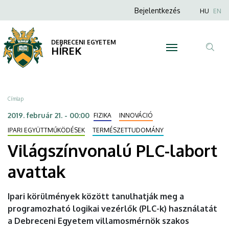
Világszínvonalú
Ugrás
Anonim
Nyel
Bejelentkezés
HU
EN
a
Felhasználói
PLC-
tartalomra
fiók
DEBRECENI EGYETEM
labort
HÍREK
menüje
Tar
avattak
ker
|
Morzsa
Címlap
DEBRECENI
2019. február 21. - 00:00
FIZIKA
INNOVÁCIÓ
EGYETEM
IPARI EGYÜTTMŰKÖDÉSEK
TERMÉSZETTUDOMÁNY
Világszínvonalú PLC-labort
avattak
Ipari körülmények között tanulhatják meg a
programozható logikai vezérlők (PLC-k) használatát
a Debreceni Egyetem villamosmérnök szakos