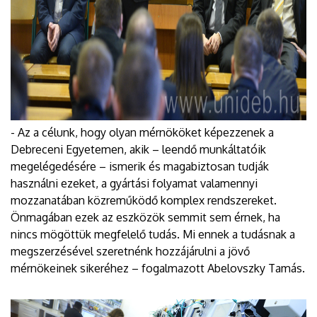
- Az a célunk, hogy olyan mérnököket képezzenek a
Debreceni Egyetemen, akik – leendő munkáltatóik
megelégedésére – ismerik és magabiztosan tudják
használni ezeket, a gyártási folyamat valamennyi
mozzanatában közreműködő komplex rendszereket.
Önmagában ezek az eszközök semmit sem érnek, ha
nincs mögöttük megfelelő tudás. Mi ennek a tudásnak a
megszerzésével szeretnénk hozzájárulni a jövő
mérnökeinek sikeréhez – fogalmazott Abelovszky Tamás.