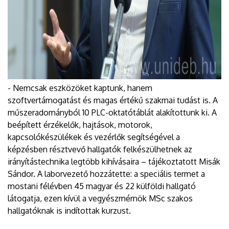
- Nemcsak eszközöket kaptunk, hanem
szoftvertámogatást és magas értékű szakmai tudást is. A
műszeradományból 10 PLC-oktatótáblát alakítottunk ki. A
beépített érzékelők, hajtások, motorok,
kapcsolókészülékek és vezérlők segítségével a
képzésben résztvevő hallgatók felkészülhetnek az
irányítástechnika legtöbb kihívásaira – tájékoztatott Misák
Sándor. A laborvezető hozzátette: a speciális termet a
mostani félévben 45 magyar és 22 külföldi hallgató
látogatja, ezen kívül a vegyészmérnök MSc szakos
hallgatóknak is indítottak kurzust.