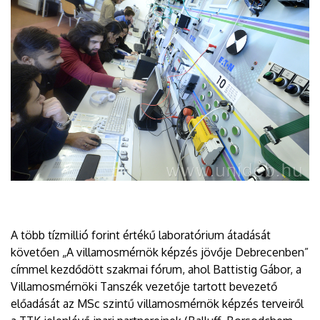
A több tízmillió forint értékű laboratórium átadását
követően „A villamosmérnök képzés jövője Debrecenben”
címmel kezdődött szakmai fórum, ahol Battistig Gábor, a
Villamosmérnöki Tanszék vezetője tartott bevezető
előadását az MSc szintű villamosmérnök képzés terveiről