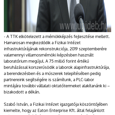
- A TTK elkötelezett a mérnökképzés fejlesztése mellett.
Hamarosan megkezdődik a Fizikai Intézet
infrastruktúrájának rekonstrukciója, 2019 szeptemberére
valamennyi villamosmérnöki képzésben használt
laboratórium megújul. A 75 millió forint értékű
beruházással korszerűsödik a laborok alapinfrastruktúrája,
a berendezésben és a műszerek telepítésében pedig
partnereink segítségére is számítunk, a PLC-labor
mintájára további vállalati oktatótermeket alakítanánk ki –
bizakodott a dékán.
Szabó István, a Fizikai Intézet igazgatója köszöntőjében
kiemelte, hogy az Eaton Enterprise Kft. által felajánlott