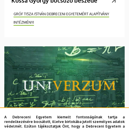
Kossa György búcsúzó beszéde
GRÓF TISZA ISTVÁN DEBRECENI EGYETEMÉRT ALAPÍTVÁNY
INTÉZMÉNYI
A Debreceni Egyetem kiemelt fontosságúnak tartja a
rendelkezésére bocsátott, illetve birtokába jutott személyes adatok
védelmét. Ezúton tájékoztatjuk Önt, hogy a Debreceni Egyetem a