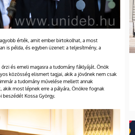
agyobb érték, amit ember birtokolhat, a most
is példa, és egyben üzenet: a teljesítmény, a
őrzi és emeli magasra a tudomány fáklyáját. Önök
os közösség elismert tagjai, akik a jövőnek nem csak
uk immár a tudomány művelése mellett annak
k, akik most lépnek erre a pályára, Önökre fognak
pi beszédét Kossa György.