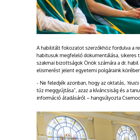
A habilitált fokozatot szerzőkhöz fordulva a
habitusuk megfelelő dokumentálása, sikeres t
szakmai bizottságok Önök számára a dr. habil c
elismerést jelent egyetemi polgáraink körében
- Ne feledjék azonban, hogy az oktatás,
Yeats
tűz meggyújtása”, azaz a kíváncsiság és a tanu
információ átadásáról – hangsúlyozta Csernoc