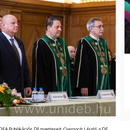
IDEA Publikációs Díj nyerteseit
Csernoch László
, a DE