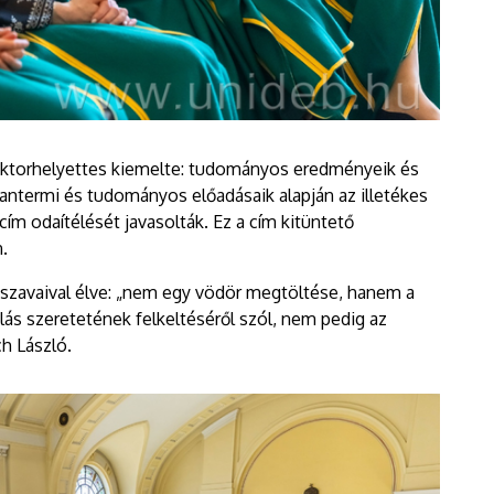
 rektorhelyettes kiemelte: tudományos eredményeik és
antermi és tudományos előadásaik alapján az illetékes
ím odaítélését javasolták. Ez a cím kitüntető
.
szavaival élve: „nem egy vödör megtöltése, hanem a
lás szeretetének felkeltéséről szól, nem pedig az
h László.