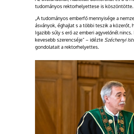
tudományos rektorhelyettese is köszöntötte.
„A tudományos emberfő mennyisége a nemzet 
ásványok, éghajlat s a többi teszik a közerőt,
Igazibb súly s erő az emberi agyvelőnél ninc
kevesebb szerencséje” – idézte
Széchenyi Ist
gondolatait a rektorhelyettes.