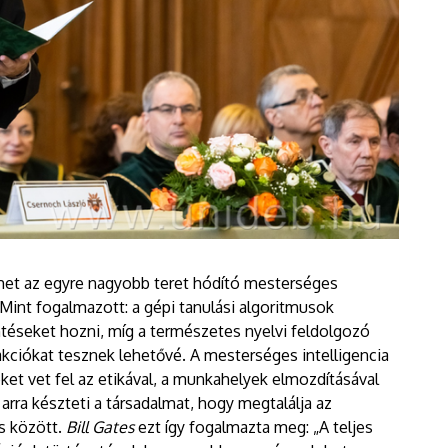
met az egyre nagyobb teret hódító mesterséges
. Mint fogalmazott: a gépi tanulási algoritmusok
ntéseket hozni, míg a természetes nyelvi feldolgozó
kciókat tesznek lehetővé. A mesterséges intelligencia
et vet fel az etikával, a munkahelyek elmozdításával
rra készteti a társadalmat, hogy megtalálja az
s között.
Bill Gates
ezt így fogalmazta meg: „A teljes