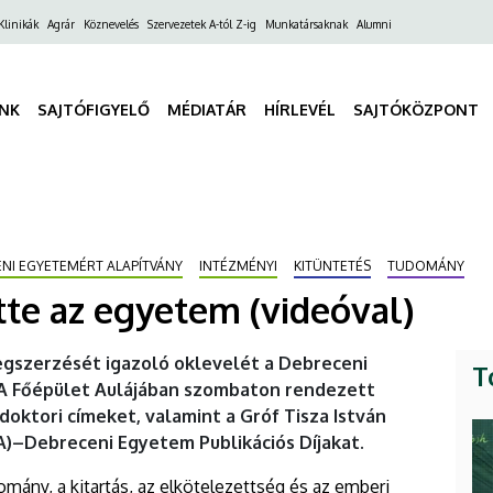
ő
Klinikák
Agrár
Köznevelés
Szervezetek A-tól Z-ig
Munkatársaknak
Alumni
gáció
INK
SAJTÓFIGYELŐ
MÉDIATÁR
HÍRLEVÉL
SAJTÓKÖZPONT
ENI EGYETEMÉRT ALAPÍTVÁNY
INTÉZMÉNYI
KITÜNTETÉS
TUDOMÁNY
tte az egyetem (videóval)
egszerzését igazoló oklevelét a Debreceni
T
. A Főépület Aulájában szombaton rendezett
doktori címeket, valamint a Gróf Tisza István
)–Debreceni Egyetem Publikációs Díjakat.
mány, a kitartás, az elkötelezettség és az emberi