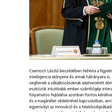
Csernoch László beszédében felhívta a figyel
intelligencia előnyeire és annak hátrányaira is
segítenek a vállalkozásoknak adatvezérelt dö
eszközök intuitívabb ember-számítógép intera
folyamatos fejlődése azonban fontos kérdések
és a magánélet védelmével kapcsolatban, ami a
egyensúlyt az innováció és a felelősségvállalá