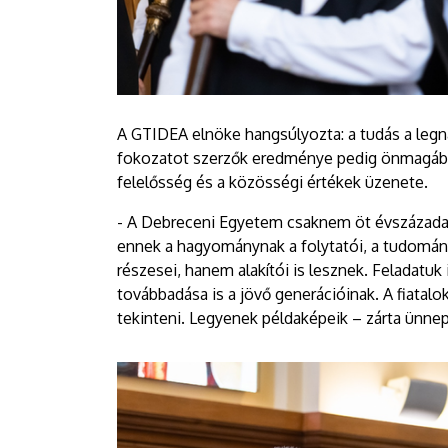
A GTIDEA elnöke hangsúlyozta: a tudás a legn
fokozatot szerzők eredménye pedig önmagában 
felelősség és a közösségi értékek üzenete.
- A Debreceni Egyetem csaknem öt évszázada 
ennek a hagyománynak a folytatói, a tudomány
részesei, hanem alakítói is lesznek. Feladat
továbbadása is a jövő generációinak. A fiatalo
tekinteni. Legyenek példaképeik – zárta ünne