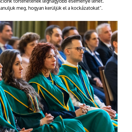
izációnk történetének legnagyobb eseménye lehet.
anuljuk meg, hogyan kerüljük el a kockázatokat”.