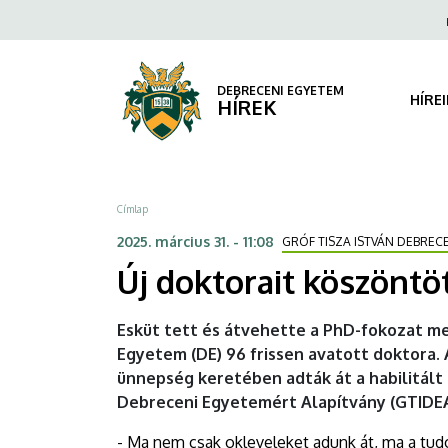
Új
Ugrás
Fels
a
navi
doktorait
tartalomra
köszöntötte
DEBRECENI EGYETEM
HÍRE
HÍREK
az
egyetem
Morzsa
Címlap
(videóval)
2025. március 31. - 11:08
GRÓF TISZA ISTVÁN DEBREC
|
Új doktorait köszöntö
DEBRECENI
Esküt tett és átvehette a PhD-fokozat m
EGYETEM
Egyetem (DE) 96 frissen avatott doktora
ünnepség keretében adták át a habilitált 
Debreceni Egyetemért Alapítvány (GTIDEA
- Ma nem csak okleveleket adunk át, ma a tudo