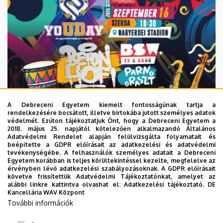
A Debreceni Egyetem kiemelt fontosságúnak tartja a
rendelkezésére bocsátott, illetve birtokába jutott személyes adatok
védelmét. Ezúton tájékoztatjuk Önt, hogy a Debreceni Egyetem a
2018. május 25. napjától kötelezően alkalmazandó Általános
Adatvédelmi Rendelet alapján felülvizsgálta folyamatait és
2026. augusztus 6.
beépítette a GDPR előírásait az adatkezelési és adatvédelmi
Közeleg a 10. yoUDay, hazai sztárok
tevékenységébe. A felhasználók személyes adatait a Debreceni
Egyetem korábban is teljes körültekintéssel kezelte, megfelelve az
a láthatáron
érvényben lévő adatkezelési szabályozásoknak. A GDPR előírásait
követve frissítettük Adatvédelmi Tájékoztatónkat, amelyet az
alábbi linkre kattintva olvashat el:
Adatkezelési tájékoztató.
DE
HALLGATÓK
INTÉZMÉNYI
YOUDAY
Kancellária WAV Központ
További információk