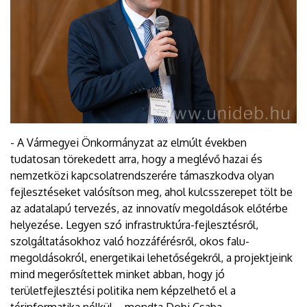
- A Vármegyei Önkormányzat az elmúlt években
tudatosan törekedett arra, hogy a meglévő hazai és
nemzetközi kapcsolatrendszerére támaszkodva olyan
fejlesztéseket valósítson meg, ahol kulcsszerepet tölt be
az adatalapú tervezés, az innovatív megoldások előtérbe
helyezése. Legyen szó infrastruktúra-fejlesztésről,
szolgáltatásokhoz való hozzáférésről, okos falu-
megoldásokról, energetikai lehetőségekről, a projektjeink
mind megerősítettek minket abban, hogy jó
területfejlesztési politika nem képzelhető el a
térinformatika nélkül – mondta Dobi Csaba.