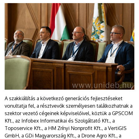
A szakkiállítás a következő generációs fejlesztéseket
vonultatja fel, a résztvevők személyesen találkozhatnak a
szektor vezető cégeinek képviselőivel, köztük a GPSCOM
Kft., az Infobex Informatikai és Szolgáltató Kft., a
Toposervice Kft., a HM Zrínyi Nonprofit Kft., a VertiGIS
GmbH, a GDi Magyarország Kft., a Drone Agro Kft., a