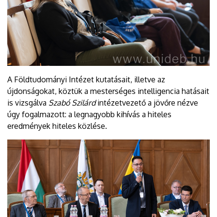
A Földtudományi Intézet kutatásait, illetve az
újdonságokat, köztük a mesterséges intelligencia hatásait
is vizsgálva
Szabó Szilárd
intézetvezető a jövőre nézve
úgy fogalmazott: a legnagyobb kihívás a hiteles
eredmények hiteles közlése.