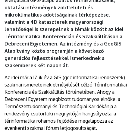
vizsgálata GPS-alapú adatok felhasználásával,
oktatási intézmények zöldfelületi és
mikroklimatikus adottságainak térképezése,
valamint a 4D kataszterek magyarországi
lehetőségei is szerepelnek a témák között az idei
Térinformatikai Konferencián és Szakkiállításon a
Debreceni Egyetemen. Az intézmény és a GeoGIS
Alapítvány közös programján a következő
generációs fejlesztésekkel ismerkednek a
szakemberek két napon át.
Az idei már a 17-ik év a GIS (geoinformatikai rendszerek)
szakmai ismereteinek elmélyítését célzó Térinformatikai
Konferencia és Szakkiállítás történetében. Ahogy a
Debreceni Egyetem megbízott tudományos elnöke, a
Természettudományi és Technológiai Kar dékánja a
rendezvény csütörtöki megnyitóján hangsúlyozta: a
térinformatika rohamos fejlődése megalapozza az
évenkénti szakmai fórum létjogosultságát.