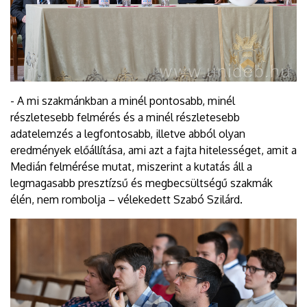
- A mi szakmánkban a minél pontosabb, minél
részletesebb felmérés és a minél részletesebb
adatelemzés a legfontosabb, illetve abból olyan
eredmények előállítása, ami azt a fajta hitelességet, amit a
Medián felmérése mutat, miszerint a kutatás áll a
legmagasabb presztízsű és megbecsültségű szakmák
élén, nem rombolja – vélekedett Szabó Szilárd.