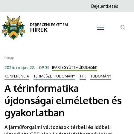
A
Ugrás
Anonim
Bejelentkezés
a
N
Felhasználói
térinformatika
tartalomra
fiók
DEBRECENI EGYETEM
újdonságai
HÍREK
menüje
Tar
elméletben
ker
és
Morzsa
Címlap
gyakorlatban
2026. május 22. - 09:35
IPARI EGYÜTTMŰKÖDÉSEK
|
KONFERENCIA
TERMÉSZETTUDOMÁNY
TTK
TUDOMÁNY
A térinformatika
DEBRECENI
újdonságai elméletben és
EGYETEM
gyakorlatban
A járműforgalmi változások térbeli és időbeli