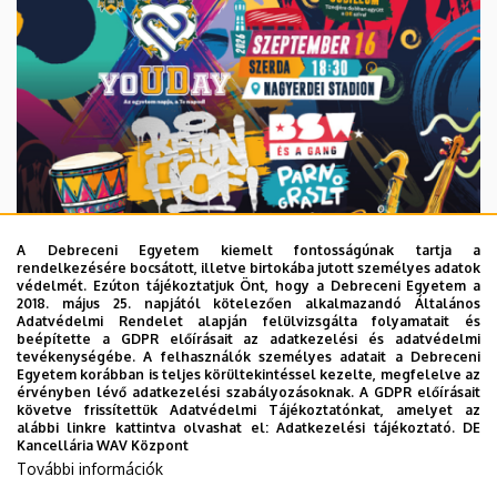
A Debreceni Egyetem kiemelt fontosságúnak tartja a
rendelkezésére bocsátott, illetve birtokába jutott személyes adatok
védelmét. Ezúton tájékoztatjuk Önt, hogy a Debreceni Egyetem a
2018. május 25. napjától kötelezően alkalmazandó Általános
Adatvédelmi Rendelet alapján felülvizsgálta folyamatait és
2026. augusztus 6.
beépítette a GDPR előírásait az adatkezelési és adatvédelmi
Közeleg a 10. yoUDay, hazai sztárok
tevékenységébe. A felhasználók személyes adatait a Debreceni
Egyetem korábban is teljes körültekintéssel kezelte, megfelelve az
a láthatáron
érvényben lévő adatkezelési szabályozásoknak. A GDPR előírásait
követve frissítettük Adatvédelmi Tájékoztatónkat, amelyet az
alábbi linkre kattintva olvashat el:
Adatkezelési tájékoztató.
DE
HALLGATÓK
INTÉZMÉNYI
YOUDAY
Kancellária WAV Központ
További információk