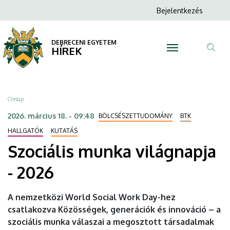
Szociális
Ugrás
Anonim
Bejelentkezés
a
N
Felhasználói
munka
tartalomra
fiók
DEBRECENI EGYETEM
világnapja
HÍREK
menüje
Tar
-
ker
2026
Morzsa
Címlap
|
2026. március 18. - 09:48
BÖLCSÉSZETTUDOMÁNY
BTK
DEBRECENI
HALLGATÓK
KUTATÁS
Szociális munka világnapja
EGYETEM
- 2026
A nemzetközi World Social Work Day-hez
csatlakozva Közösségek, generációk és innováció – a
szociális munka válaszai a megosztott társadalmak