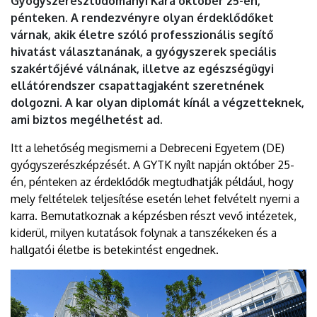
Gyógyszerésztudományi Kara október 25-én,
pénteken. A rendezvényre olyan érdeklődőket
várnak, akik életre szóló professzionális segítő
hivatást választanának, a gyógyszerek speciális
szakértőjévé válnának, illetve az egészségügyi
ellátórendszer csapattagjaként szeretnének
dolgozni. A kar olyan diplomát kínál a végzetteknek,
ami biztos megélhetést ad.
Itt a lehetőség megismerni a Debreceni Egyetem (DE)
gyógyszerészképzését. A GYTK nyílt napján október 25-
én, pénteken az érdeklődők megtudhatják például, hogy
mely feltételek teljesítése esetén lehet felvételt nyerni a
karra. Bemutatkoznak a képzésben részt vevő intézetek,
kiderül, milyen kutatások folynak a tanszékeken és a
hallgatói életbe is betekintést engednek.