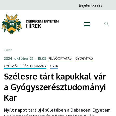
Szélesre
Ugrás
Anonim
Bejelentkezés
a
N
Felhasználói
tárt
tartalomra
fiók
DEBRECENI EGYETEM
kapukkal
HÍREK
menüje
Tar
vár
ker
a
Morzsa
Címlap
Gyógyszerésztudományi
2024. október 22. - 15:05
FELSŐOKTATÁS
GYÓGYÍTÁS
Kar
GYÓGYSZERÉSZTUDOMÁNY
GYTK
Szélesre tárt kapukkal vár
|
a Gyógyszerésztudományi
DEBRECENI
Kar
EGYETEM
Nyílt napot tart új épületében a Debreceni Egyetem