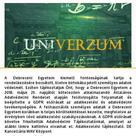
A Debreceni Egyetem kiemelt fontosságúnak tartja a
rendelkezésére bocsátott, illetve birtokába jutott személyes adatok
védelmét. Ezúton tájékoztatjuk Önt, hogy a Debreceni Egyetem a
2018. május 25. napjától kötelezően alkalmazandó Általános
Adatvédelmi Rendelet alapján felülvizsgálta folyamatait és
2026. augusztus 7.
beépítette a GDPR előírásait az adatkezelési és adatvédelmi
Univerzum: A Debreceni Egyetem
tevékenységébe. A felhasználók személyes adatait a Debreceni
Egyetem korábban is teljes körültekintéssel kezelte, megfelelve az
titkos receptjei
érvényben lévő adatkezelési szabályozásoknak. A GDPR előírásait
követve frissítettük Adatvédelmi Tájékoztatónkat, amelyet az
alábbi linkre kattintva olvashat el:
Adatkezelési tájékoztató.
DE
KUTATÁS
TUDOMÁNY
Kancellária WAV Központ