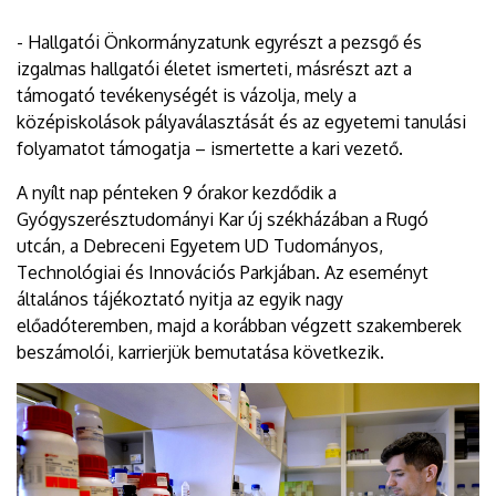
- Hallgatói Önkormányzatunk egyrészt a pezsgő és
izgalmas hallgatói életet ismerteti, másrészt azt a
támogató tevékenységét is vázolja, mely a
középiskolások pályaválasztását és az egyetemi tanulási
folyamatot támogatja – ismertette a kari vezető.
A nyílt nap pénteken 9 órakor kezdődik a
Gyógyszerésztudományi Kar új székházában a Rugó
utcán, a Debreceni Egyetem UD Tudományos,
Technológiai és Innovációs Parkjában. Az eseményt
általános tájékoztató nyitja az egyik nagy
előadóteremben, majd a korábban végzett szakemberek
beszámolói, karrierjük bemutatása következik.