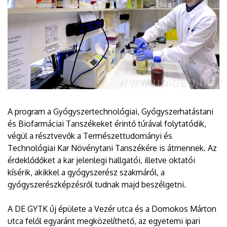
A program a Gyógyszertechnológiai, Gyógyszerhatástani
és Biofarmáciai Tanszékeket érintő túrával folytatódik,
végül a résztvevők a Természettudományi és
Technológiai Kar Növénytani Tanszékére is átmennek. Az
érdeklődőket a kar jelenlegi hallgatói, illetve oktatói
kísérik, akikkel a gyógyszerész szakmáról, a
gyógyszerészképzésről tudnak majd beszélgetni.
A DE GYTK új épülete a Vezér utca és a Domokos Márton
utca felől egyaránt megközelíthető, az egyetemi ipari