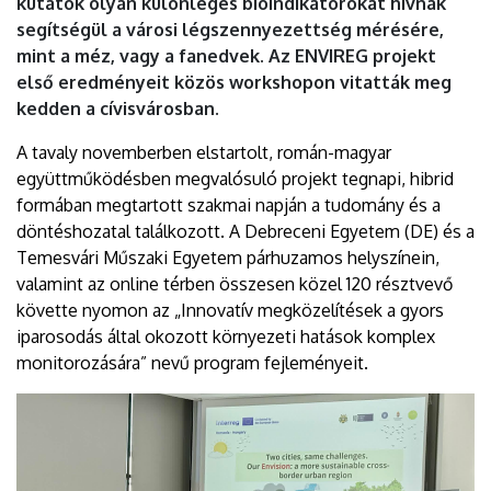
kutatók olyan különleges bioindikátorokat hívnak
segítségül a városi légszennyezettség mérésére,
mint a méz, vagy a fanedvek. Az ENVIREG projekt
első eredményeit közös workshopon vitatták meg
kedden a cívisvárosban.
A tavaly novemberben elstartolt, román-magyar
együttműködésben megvalósuló projekt tegnapi, hibrid
formában megtartott szakmai napján a tudomány és a
döntéshozatal találkozott. A Debreceni Egyetem (DE) és a
Temesvári Műszaki Egyetem párhuzamos helyszínein,
valamint az online térben összesen közel 120 résztvevő
követte nyomon az „Innovatív megközelítések a gyors
iparosodás által okozott környezeti hatások komplex
monitorozására” nevű program fejleményeit.