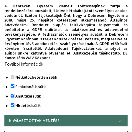
A Debreceni Egyetem kiemelt fontosságúnak tartja a
rendelkezésére bocsátott, illetve birtokába jutott személyes adatok
védelmét. Ezúton tájékoztatjuk Önt, hogy a Debreceni Egyetem a
2018. május 25. napjától kötelezően alkalmazandó Általános
Adatvédelmi Rendelet alapján felülvizsgálta folyamatait és
2026. augusztus 6.
beépítette a GDPR előírásait az adatkezelési és adatvédelmi
Ösztöndíj a tudományos munka
tevékenységébe. A felhasználók személyes adatait a Debreceni
Egyetem korábban is teljes körültekintéssel kezelte, megfelelve az
támogatására
érvényben lévő adatkezelési szabályozásoknak. A GDPR előírásait
követve frissítettük Adatvédelmi Tájékoztatónkat, amelyet az
alábbi linkre kattintva olvashat el:
Adatkezelési tájékoztató.
DE
INTÉZMÉNYI
TUDOMÁNY
Kancellária WAV Központ
További információk
Nélkülözhetetlen sütik
Funkcionális sütik
Analitikai sütik
Hirdetési sütik
KIVÁLASZTOTTAK MENTÉSE
WITHDRAW CONSENT
DEBRECENI EGYETEM