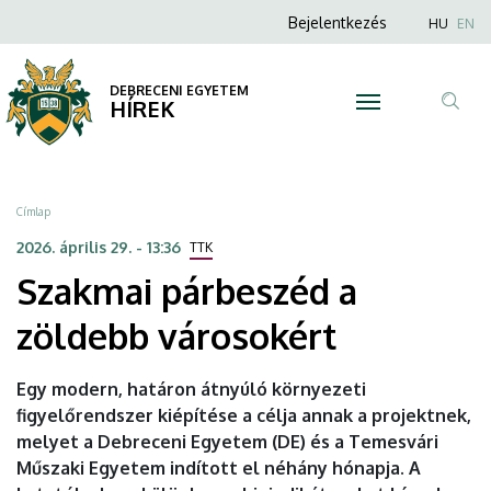
Szakmai
Ugrás
Anonim
Nyel
Bejelentkezés
HU
EN
a
Felhasználói
párbeszéd
tartalomra
fiók
DEBRECENI EGYETEM
a
HÍREK
menüje
Tar
zöldebb
ker
városokért
Morzsa
Címlap
|
2026. április 29. - 13:36
TTK
Szakmai párbeszéd a
DEBRECENI
zöldebb városokért
EGYETEM
Egy modern, határon átnyúló környezeti
figyelőrendszer kiépítése a célja annak a projektnek,
melyet a Debreceni Egyetem (DE) és a Temesvári
Műszaki Egyetem indított el néhány hónapja. A