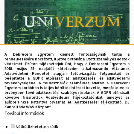
A Debreceni Egyetem kiemelt fontosságúnak tartja a
rendelkezésére bocsátott, illetve birtokába jutott személyes adatok
védelmét. Ezúton tájékoztatjuk Önt, hogy a Debreceni Egyetem a
2018. május 25. napjától kötelezően alkalmazandó Általános
Adatvédelmi Rendelet alapján felülvizsgálta folyamatait és
2026. augusztus 7.
beépítette a GDPR előírásait az adatkezelési és adatvédelmi
Univerzum: A Debreceni Egyetem
tevékenységébe. A felhasználók személyes adatait a Debreceni
Egyetem korábban is teljes körültekintéssel kezelte, megfelelve az
titkos receptjei
érvényben lévő adatkezelési szabályozásoknak. A GDPR előírásait
követve frissítettük Adatvédelmi Tájékoztatónkat, amelyet az
alábbi linkre kattintva olvashat el:
Adatkezelési tájékoztató.
DE
KUTATÁS
TUDOMÁNY
Kancellária WAV Központ
További információk
Nélkülözhetetlen sütik