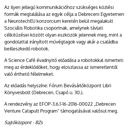
Az ilyen jellegű kommunikációhoz szükséges közlési
formák megtalálása az egyik célja a Debreceni Egyetemen
a NeurotechEU konzorcium keretén belül megalakult
Szociális Robotika csoportnak, amelynek távlati
célkitűzései között olyan eszközök jelennek meg, mint a
gondolattal irányított művégtagok vagy akár a családba
beilleszkedő robotok.
A Science Café évadnyitó előadása a robotokkal ismerteti
meg az érdeklődőket, hogy eloszlassa az ismeretlentől
való érthető félelmeket.
Az előadás helyszíne: Fórum Bevásárlóközpont Libri
Könyvesbolt (Debrecen, Csapó u. 30.).
A rendezvény az EFOP-3.6.1-16-2016-00022 „Debrecen
Venture Catapult Program” támogatásával valósul meg.
Sajtóközpont - BZs