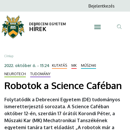
Robotok
Ugrás
Anonim
Bejelentkezés
a
N
Felhasználói
a
tartalomra
fiók
DEBRECENI EGYETEM
Science
HÍREK
menüje
Tar
Caféban
ker
|
Morzsa
Címlap
DEBRECENI
2022. október 6. - 15:24
KUTATÁS
MK
MŰSZAKI
EGYETEM
NEUROTECH
TUDOMÁNY
Robotok a Science Caféban
Folytatódik a Debreceni Egyetem (DE) tudományos
ismeretterjesztő sorozata. A Science Caféban
október 12-én, szerdán 17 órától Korondi Péter, a
Műszaki Kar (MK) Mechatronikai Tanszékének
egyetemi tanára tart előadást „A robotok már a