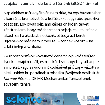
spájzban vannak – de kell-e félnünk tőlük?” címmel.
Napjainkban már egyáltalán nem ritka, ha egy háztartásban
a kamrán a krumplival és a befőttekkel egy robotporszívó
osztozik. Egy olyan gép, ami képes önállóan tervet
készíteni arra, hogy módszeresen bejárja és kitakarítsa a
lakást, és ha akadályba ütközik, el tudja azt kerülni.
Ugyanakkor még nem ismeri fel – többek között – ha
valaki belép a szobába.
- A robotporszívók következő generációja valószínűleg
ilyenkor majd megáll, és megkérdezi, hogy folytathatja-e
a munkát, vagy zavaró a működésével járó zaj – vázolta a
hirek.unideb.hu portálnak a robotika jövőjének egyik útját
Korondi Péter
, a DE MK Mechatronikai Tanszékének
egyetemi tanára.