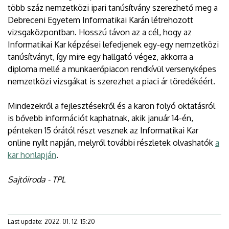
több száz nemzetközi ipari tanúsítvány szerezhető meg a
Debreceni Egyetem Informatikai Karán létrehozott
vizsgaközpontban. Hosszú távon az a cél, hogy az
Informatikai Kar képzései lefedjenek egy-egy nemzetközi
tanúsítványt, így mire egy hallgató végez, akkorra a
diploma mellé a munkaerőpiacon rendkívül versenyképes
nemzetközi vizsgákat is szerezhet a piaci ár töredékéért.
Mindezekről a fejlesztésekről és a karon folyó oktatásról
is bővebb információt kaphatnak, akik január 14-én,
pénteken 15 órától részt vesznek az Informatikai Kar
online nyílt napján, melyről további részletek olvashatók
a
kar honlapján
.
Sajtóiroda - TPL
Last update:
2022. 01. 12. 15:20