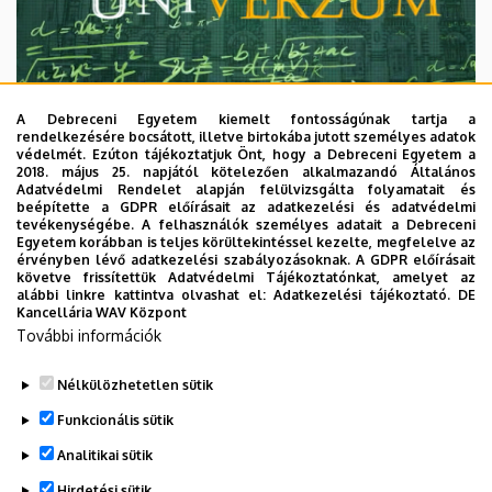
A Debreceni Egyetem kiemelt fontosságúnak tartja a
rendelkezésére bocsátott, illetve birtokába jutott személyes adatok
védelmét. Ezúton tájékoztatjuk Önt, hogy a Debreceni Egyetem a
2018. május 25. napjától kötelezően alkalmazandó Általános
Adatvédelmi Rendelet alapján felülvizsgálta folyamatait és
2026. augusztus 7.
beépítette a GDPR előírásait az adatkezelési és adatvédelmi
Univerzum: A Debreceni Egyetem
tevékenységébe. A felhasználók személyes adatait a Debreceni
Egyetem korábban is teljes körültekintéssel kezelte, megfelelve az
titkos receptjei
érvényben lévő adatkezelési szabályozásoknak. A GDPR előírásait
követve frissítettük Adatvédelmi Tájékoztatónkat, amelyet az
alábbi linkre kattintva olvashat el:
Adatkezelési tájékoztató.
DE
KUTATÁS
TUDOMÁNY
Kancellária WAV Központ
További információk
Nélkülözhetetlen sütik
Funkcionális sütik
Analitikai sütik
Hirdetési sütik