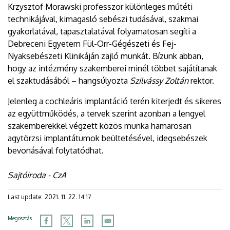
Krzysztof Morawski professzor különleges műtéti
technikájával, kimagasló sebészi tudásával, szakmai
gyakorlatával, tapasztalatával folyamatosan segíti a
Debreceni Egyetem Fül-Orr-Gégészeti és Fej-
Nyaksebészeti Klinikáján zajló munkát. Bízunk abban,
hogy az intézmény szakemberei minél többet sajátítanak
el szaktudásából – hangsúlyozta
Szilvássy Zoltán
rektor.
Jelenleg a cochleáris implantáció terén kiterjedt és sikeres
az együttműködés, a tervek szerint azonban a lengyel
szakemberekkel végzett közös munka hamarosan
agytörzsi implantátumok beültetésével, idegsebészek
bevonásával folytatódhat.
Sajtóiroda - CzA
Last update:
2021. 11. 22. 14:17
Megosztás