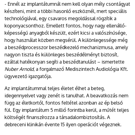
- Ennél az implantátumnál nem kell olyan mély csontágyat
készíteni, mint a többi hasonló eszköznél, mert speciális
technológiával, egy csavaros megoldással rögzítik a
koponyacsonthoz. Emellett fontos, hogy nagy ellenálló-
képességű anyagból készült, ezért kicsi a valószínűsége,
hogy használat közben megsérül. A különlegessége még
a beszédprocesszor beszédkezelő mechanizmusa, amely
nagyon tiszta és különleges beszédélményt biztosít,
ezáltal hatékonyan segíti a beszédtanulást – ismertette
Nuber Arnold
, a forgalmazó Mediszintech Audiológia Kft.
ügyvezető igazgatója.
Az implantátummal teljes életet élhet a beteg,
idegennyelvet vagy zenét is tanulhat. A beavatkozás nem
függ az életkortól, fontos feltétel azonban az ép belső
fül. Egy implantátum 5 millió forintba kerül, a műtét teljes
költségét finanszírozza a társadalombiztosítás. A
debreceni klinikán évente 15 ilyen operációt végeznek.