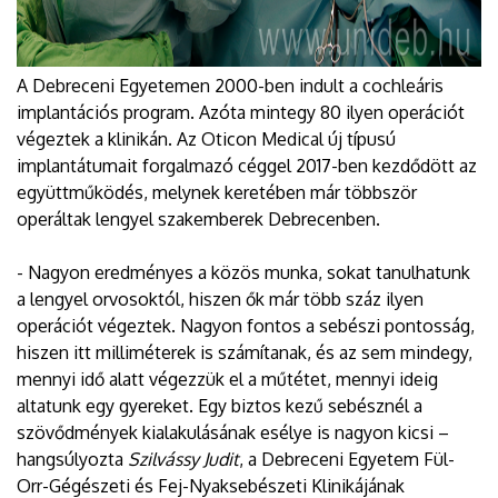
A Debreceni Egyetemen 2000-ben indult a cochleáris
implantációs program. Azóta mintegy 80 ilyen operációt
végeztek a klinikán. Az Oticon Medical új típusú
implantátumait forgalmazó céggel 2017-ben kezdődött az
együttműködés, melynek keretében már többször
operáltak lengyel szakemberek Debrecenben.
- Nagyon eredményes a közös munka, sokat tanulhatunk
a lengyel orvosoktól, hiszen ők már több száz ilyen
operációt végeztek. Nagyon fontos a sebészi pontosság,
hiszen itt milliméterek is számítanak, és az sem mindegy,
mennyi idő alatt végezzük el a műtétet, mennyi ideig
altatunk egy gyereket. Egy biztos kezű sebésznél a
szövődmények kialakulásának esélye is nagyon kicsi –
hangsúlyozta
Szilvássy Judit
, a Debreceni Egyetem Fül-
Orr-Gégészeti és Fej-Nyaksebészeti Klinikájának