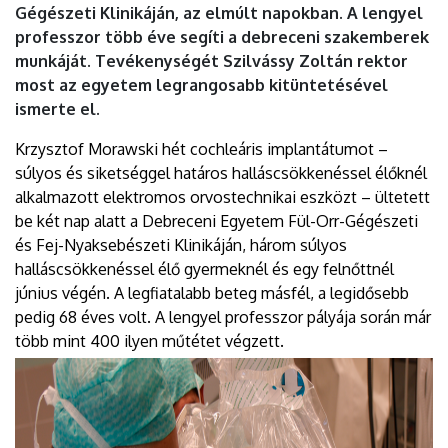
Gégészeti Klinikáján, az elmúlt napokban. A lengyel
professzor több éve segíti a debreceni szakemberek
munkáját. Tevékenységét Szilvássy Zoltán rektor
most az egyetem legrangosabb kitüntetésével
ismerte el.
Krzysztof Morawski hét cochleáris implantátumot –
súlyos és siketséggel határos halláscsökkenéssel élőknél
alkalmazott elektromos orvostechnikai eszközt – ültetett
be két nap alatt a Debreceni Egyetem Fül-Orr-Gégészeti
és Fej-Nyaksebészeti Klinikáján, három súlyos
halláscsökkenéssel élő gyermeknél és egy felnőttnél
június végén. A legfiatalabb beteg másfél, a legidősebb
pedig 68 éves volt. A lengyel professzor pályája során már
több mint 400 ilyen műtétet végzett.