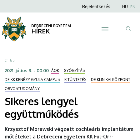
Sikeres
Ugrás
Anonim
Nyel
Bejelentkezés
HU
EN
a
Felhasználói
lengyel
tartalomra
fiók
DEBRECENI EGYETEM
együttműködés
HÍREK
menüje
Tar
|
ker
DEBRECENI
Morzsa
Címlap
EGYETEM
2021. július 8. - 00:00
ÁOK
GYÓGYÍTÁS
DE KK KENÉZY GYULA CAMPUS
KITÜNTETÉS
DE KLINIKAI KÖZPONT
ORVOSTUDOMÁNY
Sikeres lengyel
együttműködés
Krzysztof Morawski végzett cochleáris implantátum
műtéteket a Debreceni Egyetem KK Fül-Orr-