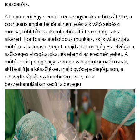
igazgatója.
A Debreceni Egyetem docense ugyanakkor hozzátette, a
cochleáris implantációnál nem elég a kiváló sebészi
munka, többféle szakemberből álló team dolgozik a
sikerért. Fontos az audiológus munkája, aki kiválasztja a
műtétre alkalmas beteget, majd a fül-orr-gégész elvégzi a
szükséges vizsgálatokat és elemzi az eredményeket. A
műtét után pedig nagy szerepe van az informatikusnak,
aki beállítja a készüléket, majd gyógypedagóguson, a
beszédterápiás szakemberen a sor, aki a
beszédtanulásban segíti a beteget.