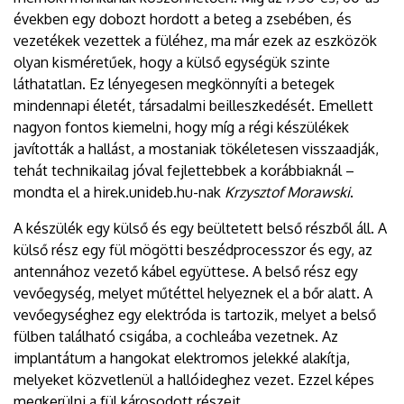
években egy dobozt hordott a beteg a zsebében, és
vezetékek vezettek a füléhez, ma már ezek az eszközök
olyan kisméretűek, hogy a külső egységük szinte
láthatatlan. Ez lényegesen megkönnyíti a betegek
mindennapi életét, társadalmi beilleszkedését. Emellett
nagyon fontos kiemelni, hogy míg a régi készülékek
javították a hallást, a mostaniak tökéletesen visszaadják,
tehát technikailag jóval fejlettebbek a korábbiaknál –
mondta el a hirek.unideb.hu-nak
Krzysztof Morawski
.
A készülék egy külső és egy beültetett belső részből áll. A
külső rész egy fül mögötti beszédprocesszor és egy, az
antennához vezető kábel együttese. A belső rész egy
vevőegység, melyet műtéttel helyeznek el a bőr alatt. A
vevőegységhez egy elektróda is tartozik, melyet a belső
fülben található csigába, a cochleába vezetnek. Az
implantátum a hangokat elektromos jelekké alakítja,
melyeket közvetlenül a hallóideghez vezet. Ezzel képes
megkerülni a fül károsodott részeit.