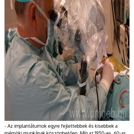
- Az implantátumok egyre fejlettebbek és kisebbek a
mérnöki munkának köszönhetően. Míg az 1950-es, 60-as