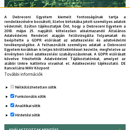
A Debreceni Egyetem kiemelt fontosságúnak tartja a
rendelkezésére bocsátott, illetve birtokába jutott személyes adatok
védelmét. Ezúton tájékoztatjuk Önt, hogy a Debreceni Egyetem a
2018. május 25. napjától kötelezően alkalmazandó Általános
Adatvédelmi Rendelet alapján felülvizsgálta folyamatait és
2026. augusztus 7.
beépítette a GDPR előírásait az adatkezelési és adatvédelmi
Univerzum: A Debreceni Egyetem
tevékenységébe. A felhasználók személyes adatait a Debreceni
Egyetem korábban is teljes körültekintéssel kezelte, megfelelve az
titkos receptjei
érvényben lévő adatkezelési szabályozásoknak. A GDPR előírásait
követve frissítettük Adatvédelmi Tájékoztatónkat, amelyet az
alábbi linkre kattintva olvashat el:
Adatkezelési tájékoztató.
DE
KUTATÁS
TUDOMÁNY
Kancellária WAV Központ
További információk
Nélkülözhetetlen sütik
Funkcionális sütik
Analitikai sütik
Hirdetési sütik
KIVÁLASZTOTTAK MENTÉSE
WITHDRAW CONSENT